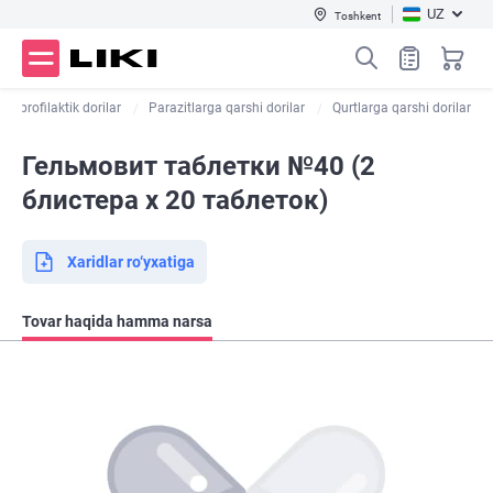
UZ
Toshkent
 va profilaktik dorilar
Parazitlarga qarshi dorilar
Qurtlarga qarshi dorilar
Гельмовит таблетки №40 (2
блистера х 20 таблеток)
Xaridlar ro‘yxatiga
Tovar haqida hamma narsa