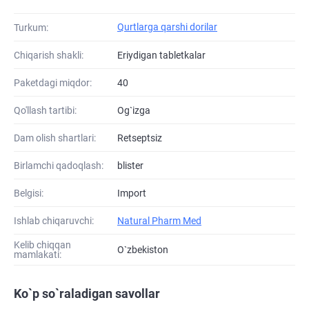
Qurtlarga qarshi dorilar
Turkum:
Chiqarish shakli:
Eriydigan tabletkalar
Paketdagi miqdor:
40
Qo'llash tartibi:
Og`izga
Dam olish shartlari:
Retseptsiz
Birlamchi qadoqlash:
blister
Belgisi:
Import
Ishlab chiqaruvchi:
Natural Pharm Med
Kelib chiqqan
O`zbekiston
mamlakati:
Ko`p so`raladigan savollar