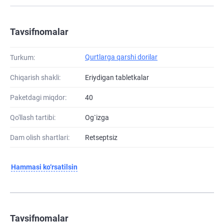
Tavsifnomalar
Qurtlarga qarshi dorilar
Turkum:
Chiqarish shakli:
Eriydigan tabletkalar
Paketdagi miqdor:
40
Qo'llash tartibi:
Og`izga
Dam olish shartlari:
Retseptsiz
Hammasi ko‘rsatilsin
Tavsifnomalar