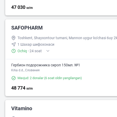
47 030
so'm
SAFOPHARM
Toshkent, Shayxontour tumani, Mannon uygur ko'chasi 6uy 2
1 Шахар шифохонаси
Ochiq
·
24 soat
Гербион подорожника сироп 150мл. №1
Krka d.d., Словения
Mavjud: 2 donalar
(6 soat oldin yangilangan)
48 774
so'm
Vitamino