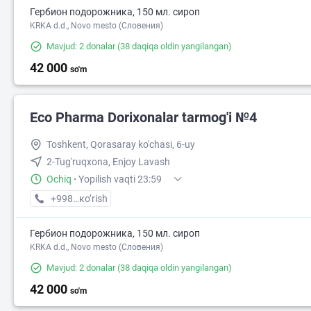
Гербион подорожника, 150 мл. сироп
KRKA d.d., Novo mesto (Словения)
Mavjud: 2 donalar
(38 daqiqa oldin yangilangan)
42 000
so'm
Eco Pharma Dorixonalar tarmog'i №4
Toshkent, Qorasaray ko'chasi, 6-uy
2-Tug'ruqxona, Enjoy Lavash
Ochiq
·
Yopilish vaqti 23:59
+998 (55) XXX-XX-XX
кo’rish
100 000
44 000
Гербион подорожника, 150 мл. сироп
KRKA d.d., Novo mesto (Словения)
Mavjud: 2 donalar
(38 daqiqa oldin yangilangan)
42 000
so'm