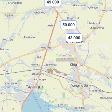
49 000
50 000
43 000