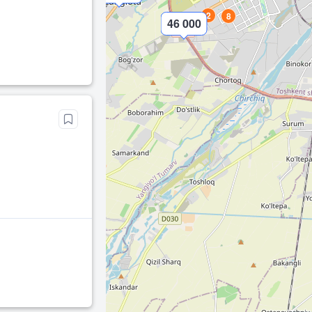
2
8
46 000