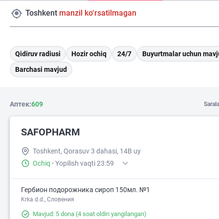
Toshkent
manzil ko‘rsatilmagan
Qidiruv radiusi
Hozir ochiq
24/7
Buyurtmalar uchun mavj
Barchasi mavjud
Аптек:
609
Saral
SAFOPHARM
Toshkent, Qorasuv 3 dahasi, 14B uy
Ochiq
·
Yopilish vaqti 23:59
Гербион подорожника сироп 150мл. №1
Krka d.d., Словения
Mavjud: 5 dona
(4 soat oldin yangilangan)