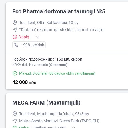
Eco Pharma dorixonalar tarmog'i №5
Toshkent, Oltin Kul ko'chasi, 10-uy
50 000
"Tantana" restorani qarshisida, Islom ota masjidi
Yopiq
·
+998 (55) XXX-XX-XX
кo’rish
Гербион подорожника, 150 мл. сироп
KRKA d.d., Novo mesto (Словения)
Mavjud: 3 donalar
(38 daqiqa oldin yangilangan)
42 000
so'm
2
MEGA FARM (Maxtumquli)
Toshkent, Maxtumquli ko‘chasi, 93/3-uy
Makro Savdo Markazi, Green Park (TAPOICH)