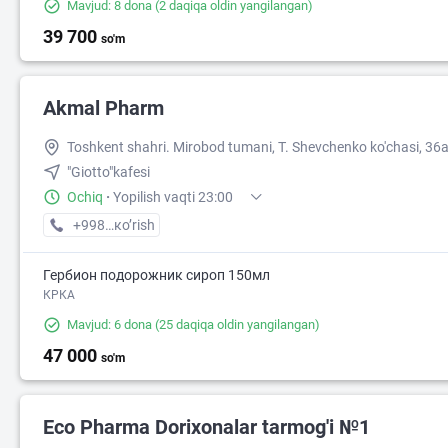
Mavjud: 8 dona
(2 daqiqa oldin yangilangan)
39 700
so'm
Akmal Pharm
Toshkent shahri. Mirobod tumani, T. Shevchenko ko'chasi, 36a
"Giotto"kafesi
Ochiq
·
Yopilish vaqti 23:00
+998 (99) XXX-XX-XX
кo’rish
Гербион подорожник сироп 150мл
КРКА
Mavjud: 6 dona
(25 daqiqa oldin yangilangan)
47 000
so'm
Eco Pharma Dorixonalar tarmog'i №1