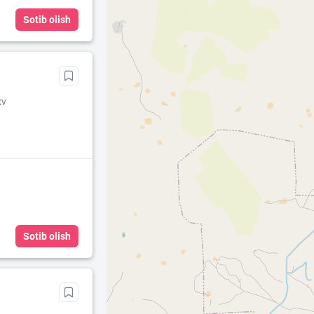
Sotib olish
kv
Sotib olish