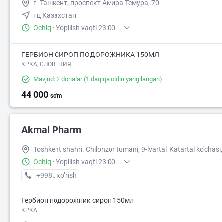
г. Ташкент, проспект Амира Темура, 70
тц Казахстан
Ochiq
·
Yopilish vaqti 23:00
ГЕРБИОН СИРОП ПОДОРОЖНИКА 150МЛ
КРКА, СЛОВЕНИЯ
Mavjud: 2 donalar
(1 daqiqa oldin yangilangan)
44 000
so'm
Akmal Pharm
Toshkent shahri. Chilonzor tumani, 9-lvartal, Katartal ko'chasi,
Ochiq
·
Yopilish vaqti 23:00
+998 (99) XXX-XX-XX
кo’rish
Гербион подорожник сироп 150мл
КРКА