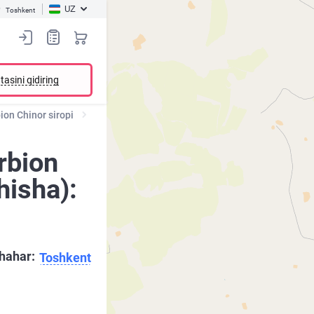
UZ
Toshkent
tasini qidiring
ion Chinor siropi
rbion
hisha):
hahar:
Toshkent