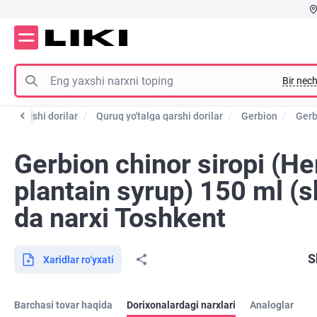
Bir nech
alga qarshi dorilar
Quruq yo'talga qarshi dorilar
Gerbion
Gerb
Gerbion chinor siropi (He
plantain syrup) 150 ml (s
da narxi Toshkent
S
Xaridlar ro‘yxati
Barchasi tovar haqida
Dorixonalardagi narxlari
Analoglar