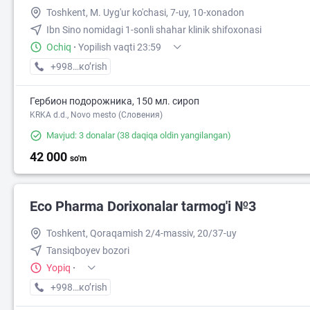
Toshkent, M. Uyg'ur ko'chasi, 7-uy, 10-xonadon
Ibn Sino nomidagi 1-sonli shahar klinik shifoxonasi
Ochiq
·
Yopilish vaqti 23:59
45 000
+998 (71) XXX-XX-XX
кo’rish
Гербион подорожника, 150 мл. сироп
KRKA d.d., Novo mesto (Словения)
Mavjud: 3 donalar
(38 daqiqa oldin yangilangan)
42 000
so'm
Eco Pharma Dorixonalar tarmog'i №3
Toshkent, Qoraqamish 2/4-massiv, 20/37-uy
Tansiqboyev bozori
Yopiq
·
+998 (99) XXX-XX-XX
кo’rish