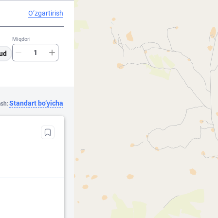
O‘zgartirish
Miqdori
ud
Standart bo‘yicha
ash: