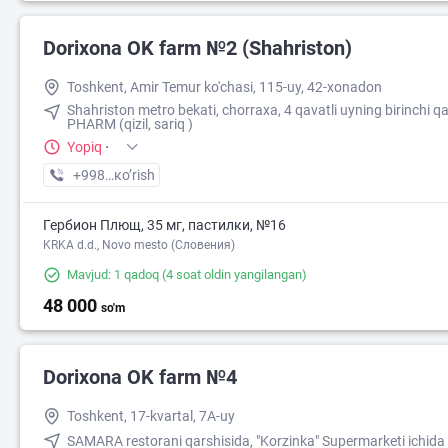
Dorixona ОK farm №2 (Shahriston)
42 000
Toshkent, Amir Temur ko'chasi, 115-uy, 42-xonadon
Shahriston metro bekati, chorraxa, 4 qavatli uyning birinchi q
PHARM (qizil, sariq )
Yopiq
·
+998 (90) XXX-XX-XX
кo’rish
Гербион Плющ, 35 мг, пастилки, №16
KRKA d.d., Novo mesto (Словения)
Mavjud: 1 qadoq
(4 soat oldin yangilangan)
48 000
so'm
Dorixona ОK farm №4
Toshkent, 17-kvartal, 7A-uy
SAMARA restorani qarshisida, "Korzinka" Supermarketi ichida