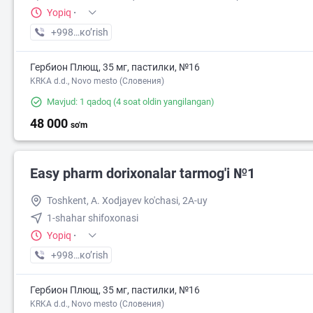
Yopiq
·
+998 (90) XXX-XX-XX
кo’rish
Гербион Плющ, 35 мг, пастилки, №16
KRKA d.d., Novo mesto (Словения)
Mavjud: 1 qadoq
(4 soat oldin yangilangan)
48 000
so'm
Easy pharm dorixonalar tarmog'i №1
Toshkent, A. Xodjayev ko'chasi, 2A-uy
1-shahar shifoxonasi
Yopiq
·
+998 (94) XXX-XX-XX
кo’rish
Гербион Плющ, 35 мг, пастилки, №16
KRKA d.d., Novo mesto (Словения)