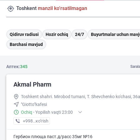
Toshkent
manzil ko‘rsatilmagan
Qidiruv radiusi
Hozir ochiq
24/7
Buyurtmalar uchun mavj
Barchasi mavjud
Аптек:
345
Saral
Akmal Pharm
Toshkent shahri. Mirobod tumani, T. Shevchenko ko'chasi, 36a
"Giotto"kafesi
Ochiq
·
Yopilish vaqti 23:00
+998 (99) XXX-XX-XX
кo’rish
Гербион плюща паст.д/расс 35мг №16