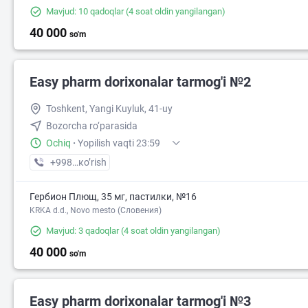
Mavjud: 10 qadoqlar
(4 soat oldin yangilangan)
40 000
so'm
Easy pharm dorixonalar tarmog'i №2
Toshkent, Yangi Kuyluk, 41-uy
Bozorcha ro‘parasida
Ochiq
·
Yopilish vaqti 23:59
+998 (97) XXX-XX-XX
кo’rish
Гербион Плющ, 35 мг, пастилки, №16
KRKA d.d., Novo mesto (Словения)
2
Mavjud: 3 qadoqlar
(4 soat oldin yangilangan)
40 000
so'm
Easy pharm dorixonalar tarmog'i №3