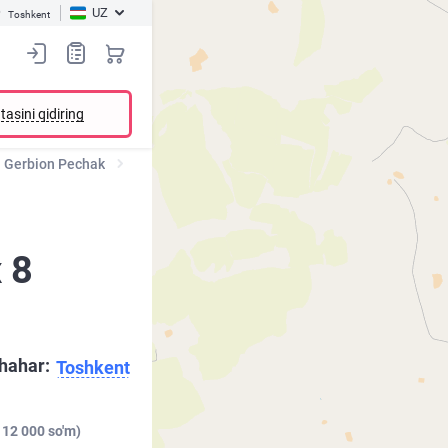
UZ
Toshkent
tasini qidiring
Gerbion Pechak
х 8
hahar:
Toshkent
 12 000 so'm)