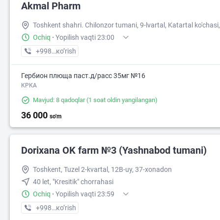
Akmal Pharm
Toshkent shahri. Chilonzor tumani, 9-lvartal, Katartal ko'chasi,
Ochiq
·
Yopilish vaqti 23:00
+998 (99) XXX-XX-XX
кo’rish
Гербион плюща паст.д/расс 35мг №16
КРКА
Mavjud: 8 qadoqlar
(1 soat oldin yangilangan)
36 000
so'm
Dorixana OK farm №3 (Yashnabod tumani)
Toshkent, Tuzel 2-kvartal, 12B-uy, 37-xonadon
40 let, "Kresitik" chorrahasi
Ochiq
·
Yopilish vaqti 23:59
+998 (90) XXX-XX-XX
кo’rish