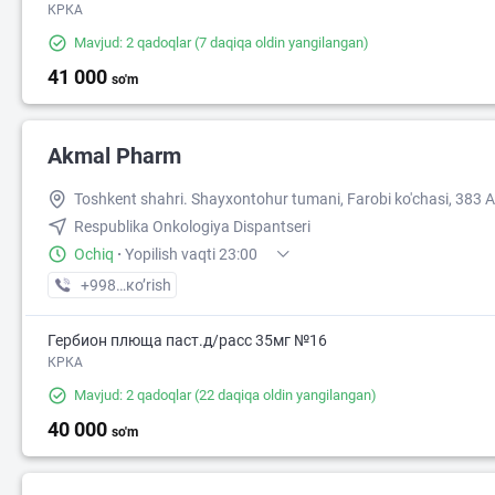
КРКА
Mavjud: 2 qadoqlar
(7 daqiqa oldin yangilangan)
41 000
so'm
Akmal Pharm
Toshkent shahri. Shayxontohur tumani, Farobi ko'chasi, 383 A
Respublika Onkologiya Dispantseri
Ochiq
·
Yopilish vaqti 23:00
+998 (99) XXX-XX-XX
кo’rish
Гербион плюща паст.д/расс 35мг №16
КРКА
Mavjud: 2 qadoqlar
(22 daqiqa oldin yangilangan)
40 000
so'm