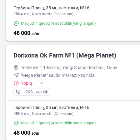
Гербион Плющ, 35 мг, пастилки, №16
KRKA d.d., Novo mesto (Словения)
Mavjud: 1 qadoq
(4 soat oldin yangilangan)
48 000
so'm
Dorixona Ok Farm №1 (Mega Planet)
Toshkent, 11-kvartal, Yangi Shahar ko'chasi, 16-uy
"Mega Planet" savdo markazi yaqinida
Yopiq
·
+998 (90) XXX-XX-XX
кo’rish
Гербион Плющ, 35 мг, пастилки, №16
KRKA d.d., Novo mesto (Словения)
Mavjud: 1 qadoq
(4 soat oldin yangilangan)
48 000
so'm