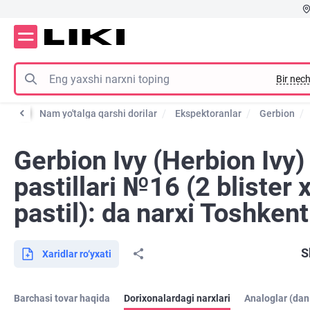
Bir nech
orilar
Nam yo'talga qarshi dorilar
Ekspektoranlar
Gerbion
Gerbion Ivy (Herbion Ivy)
pastillari №16 (2 blister 
pastil): da narxi Toshkent
S
Xaridlar ro‘yxati
Barchasi tovar haqida
Dorixonalardagi narxlari
Analoglar (dan