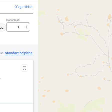
O‘zgartirish
Qadoqlash
ud
Standart bo‘yicha
ash:
.