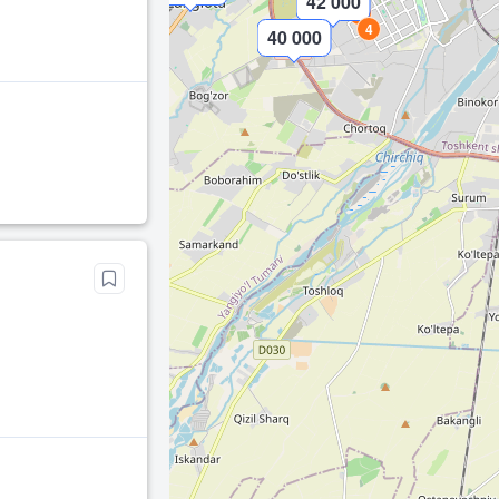
42 000
3
4
40 000