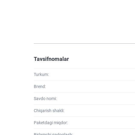
Tavsifnomalar
Turkum:
Brend:
Savdo nomi:
Chiqarish shakli:
Paketdagi miqdor:
Birlamchi qadoqlash: