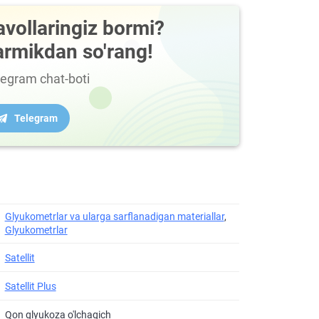
avollaringiz bormi?
armikdan so'rang!
legram chat-boti
Telegram
Glyukometrlar va ularga sarflanadigan materiallar
,
Glyukometrlar
Satellit
Satellit Plus
Qon glyukoza o'lchagich