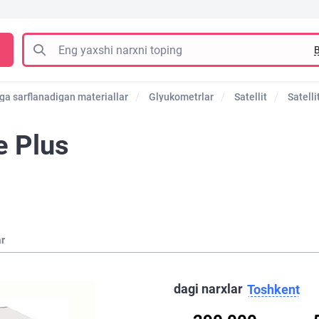
B
ga sarflanadigan materiallar
Glyukometrlar
Satellit
Satelli
e Plus
ar
dagi narxlar
Toshkent