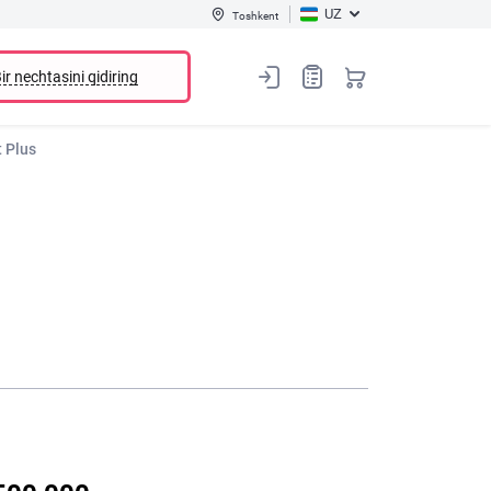
UZ
Toshkent
ir nechtasini qidiring
t Plus