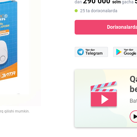
290 000
dan
so'm
gacha
25 ta dorixonalarda
Dorixonalarda
Q
b
Bat
arq qilishi mumkin.