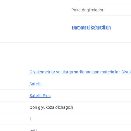
Paketdagi miqdor:
Hammasi ko‘rsatilsin
Glyukometrlar va ularga sarflanadigan materiallar
,
Glyu
Satellit
Satellit Plus
Qon glyukoza o'lchagich
1
quti