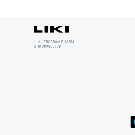
L-I-K-I PROGRAM PHARM
STIR 309805779