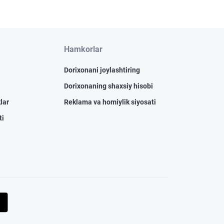
Hamkorlar
Dorixonani joylashtiring
Dorixonaning shaxsiy hisobi
lar
Reklama va homiylik siyosati
ti