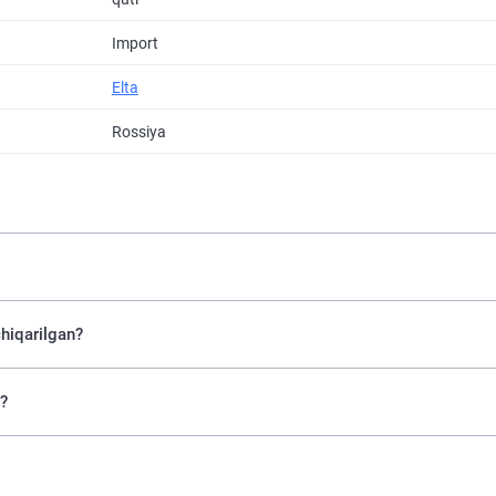
Import
Elta
Rossiya
hiqarilgan?
m?