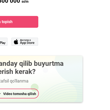
500 000
so'm
 topish
anday qilib buyurtma
erish kerak?
afsil qo'llanma
Video tomosha qilish