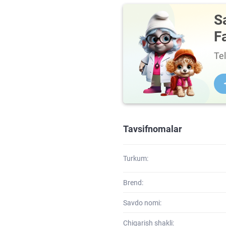
S
F
Te
Tavsifnomalar
Turkum:
Brend:
Savdo nomi:
Chiqarish shakli: