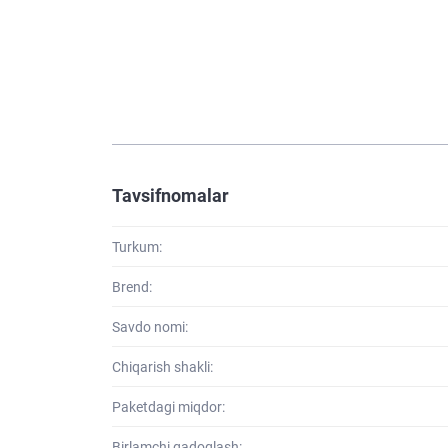
Tavsifnomalar
Turkum:
Brend:
Savdo nomi:
Chiqarish shakli:
Paketdagi miqdor:
Birlamchi qadoqlash: