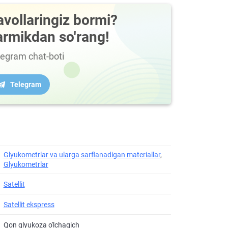
avollaringiz bormi?
armikdan so'rang!
legram chat-boti
Telegram
Glyukometrlar va ularga sarflanadigan materiallar
,
Glyukometrlar
Satellit
Satellit ekspress
Qon glyukoza o'lchagich