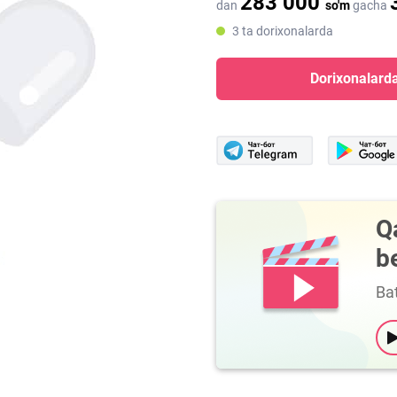
283 000
dan
so'm
gacha
3 ta dorixonalarda
Dorixonalarda
Q
b
Bat