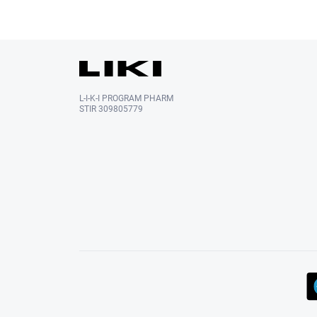
L-I-K-I PROGRAM PHARM
STIR 309805779