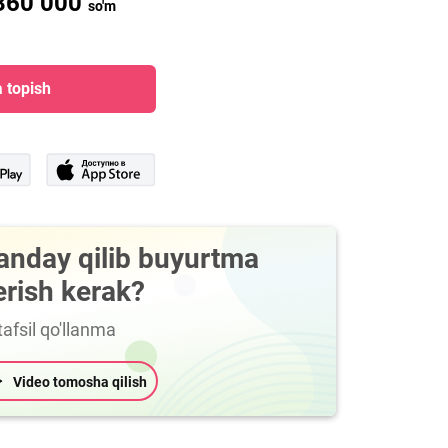
360 000
so'm
 topish
anday qilib buyurtma
erish kerak?
afsil qo'llanma
Video tomosha qilish