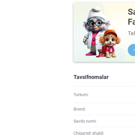
S
F
Te
Tavsifnomalar
Turkum:
Brend:
Savdo nomi:
Chiqarish shakli: