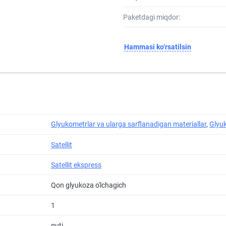
Paketdagi miqdor:
Hammasi ko‘rsatilsin
Glyukometrlar va ularga sarflanadigan materiallar
,
Glyu
Satellit
Satellit ekspress
Qon glyukoza o'lchagich
1
quti