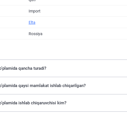
Import
Elta
Rossiya
to'plamida qancha turadi?
to'plamida qaysi mamlakat ishlab chiqarilgan?
o'plamida ishlab chiqaruvchisi kim?