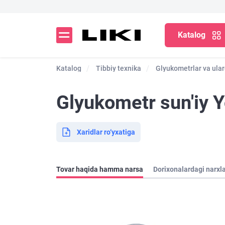
Katalog
Katalog
Tibbiy texnika
Glyukometrlar va ular
Glyukometr sun'iy Y
Xaridlar ro‘yxatiga
Tovar haqida hamma narsa
Dorixonalardagi narxl