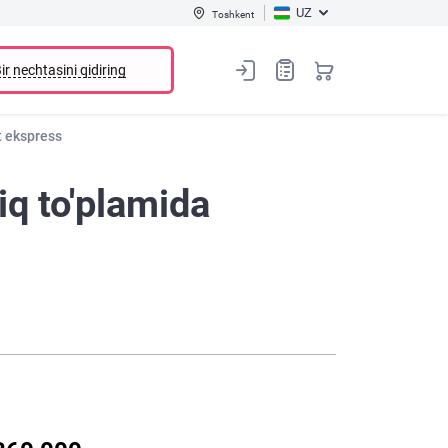
UZ
Toshkent
ir nechtasini qidiring
t ekspress
iq to'plamida