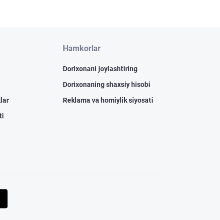
Hamkorlar
Dorixonani joylashtiring
Dorixonaning shaxsiy hisobi
lar
Reklama va homiylik siyosati
ti