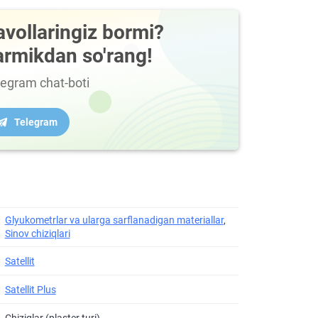
avollaringiz bormi?
armikdan so'rang!
legram chat-boti
Telegram
Glyukometrlar va ularga sarflanadigan materiallar
,
Sinov chiziqlari
Satellit
Satellit Plus
Chiziqlar (plaster turi)