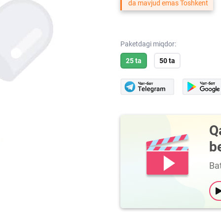
da mavjud emas Toshkent
Paketdagi miqdor:
25 ta
50 ta
Q
b
Bat