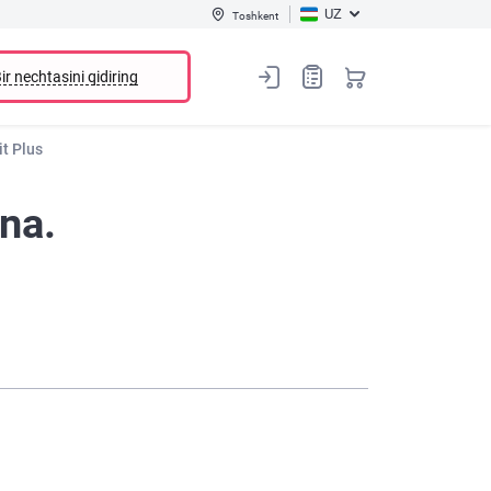
UZ
Toshkent
ir nechtasini qidiring
it Plus
na.