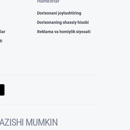
Hamkorlar
Dorixonani joylashtiring
Dorixonaning shaxsiy hisobi
lar
Reklama va homiylik siyosati
ti
KAZISHI MUMKIN