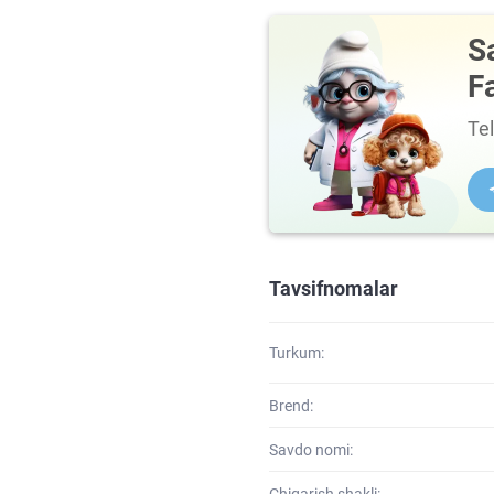
S
F
Te
Tavsifnomalar
Turkum:
Brend:
Savdo nomi:
Chiqarish shakli: