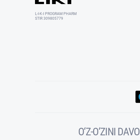
L-I-K-I PROGRAM PHARM
STIR 309805779
O‘Z-O‘ZINI DA