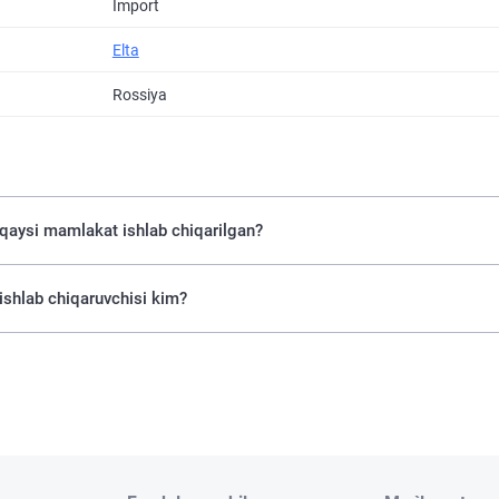
Import
Elta
Rossiya
 dona. qaysi mamlakat ishlab chiqarilgan?
ona. ishlab chiqaruvchisi kim?