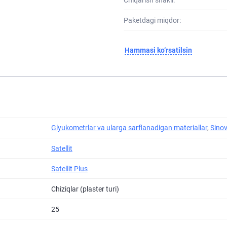
Paketdagi miqdor:
Hammasi ko‘rsatilsin
Glyukometrlar va ularga sarflanadigan materiallar
,
Sinov
Satellit
Satellit Plus
Chiziqlar (plaster turi)
25