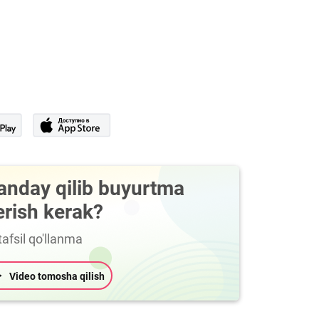
anday qilib buyurtma
erish kerak?
afsil qo'llanma
Video tomosha qilish