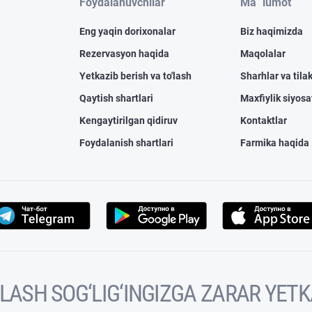
Foydalanuvchilar
Ma `lumot
Eng yaqin dorixonalar
Biz haqimizda
Rezervasyon haqida
Maqolalar
Yetkazib berish va to'lash
Sharhlar va tilak
Qaytish shartlari
Maxfiylik siyosa
Kengaytirilgan qidiruv
Kontaktlar
Foydalanish shartlari
Farmika haqida
VOLASH SOG‘LIG‘INGIZGA ZARAR YET