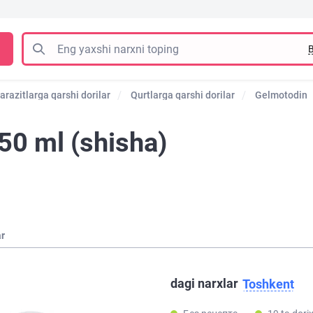
B
arazitlarga qarshi dorilar
Qurtlarga qarshi dorilar
Gelmotodin
50 ml (shisha)
ar
dagi narxlar
Toshkent