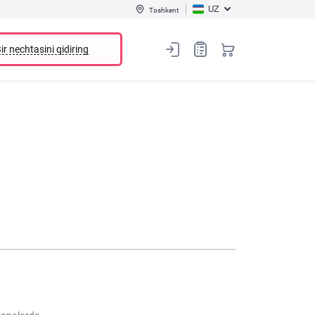
UZ
Toshkent
ir nechtasini qidiring