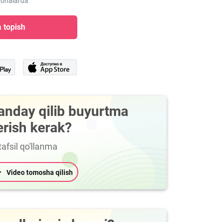
xonalarda
 topish
anday qilib buyurtma
erish kerak?
afsil qo'llanma
Video tomosha qilish