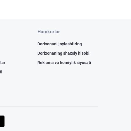
Hamkorlar
Dorixonani joylashtiring
Dorixonaning shaxsiy hisobi
lar
Reklama va homiylik siyosati
ti