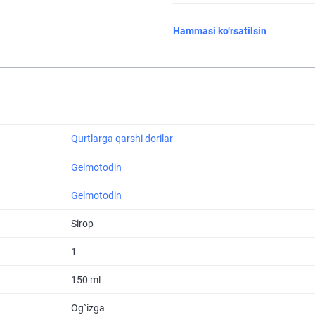
Hammasi ko‘rsatilsin
Qurtlarga qarshi dorilar
Gelmotodin
Gelmotodin
Sirop
1
150 ml
Og`izga