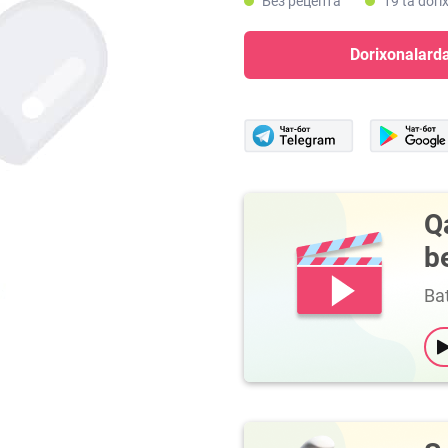
Без рецепта
19 ta dori
Dorixonalarda
Q
b
Bat