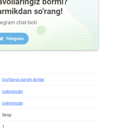
avollaringiz bormi?
armikdan so'rang!
legram chat-boti
Telegram
Qurtlarga qarshi dorilar
Gelmotodin
Gelmotodin
Sirop
1