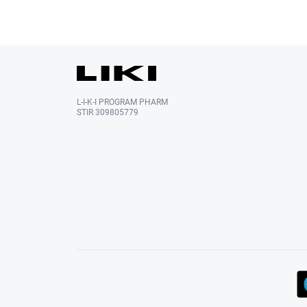
L-I-K-I PROGRAM PHARM
STIR 309805779