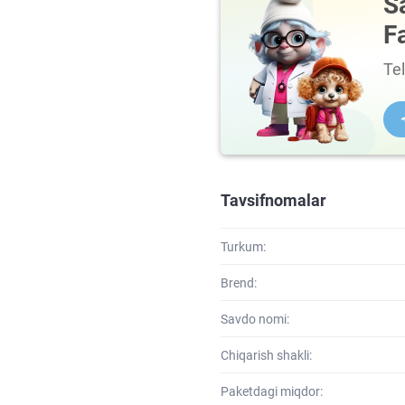
S
F
Te
Tavsifnomalar
Turkum:
Brend:
Savdo nomi:
Chiqarish shakli:
Paketdagi miqdor: