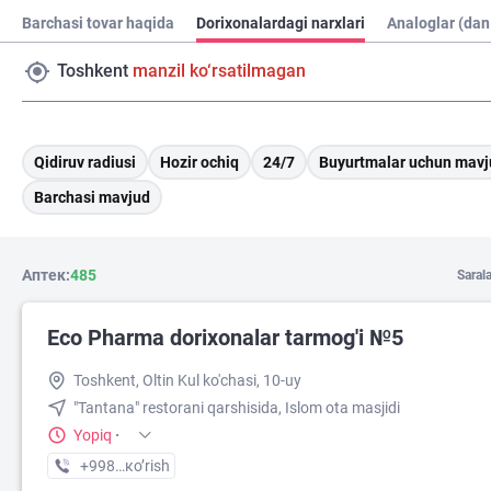
Barchasi tovar haqida
Dorixonalardagi narxlari
Analoglar (dan
Toshkent
manzil ko‘rsatilmagan
Qidiruv radiusi
Hozir ochiq
24/7
Buyurtmalar uchun mavj
Barchasi mavjud
Аптек:
485
Saral
Eco Pharma dorixonalar tarmog'i №5
Toshkent, Oltin Kul ko'chasi, 10-uy
"Tantana" restorani qarshisida, Islom ota masjidi
Yopiq
·
+998 (55) XXX-XX-XX
кo’rish