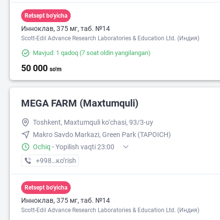
Retsept bo'yicha
Инноклав, 375 мг, таб. №14
Scott-Edil Advance Research Laboratories & Education Ltd. (Индия)
Mavjud: 1 qadoq
(7 soat oldin yangilangan)
50 000
so'm
MEGA FARM (Maxtumquli)
Toshkent, Maxtumquli ko‘chasi, 93/3-uy
Makro Savdo Markazi, Green Park (TAPOICH)
Ochiq
·
Yopilish vaqti 23:00
+998 (55) XXX-XX-XX
кo’rish
Retsept bo'yicha
Инноклав, 375 мг, таб. №14
Scott-Edil Advance Research Laboratories & Education Ltd. (Индия)