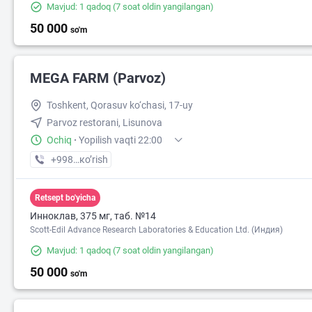
Mavjud: 1 qadoq
(7 soat oldin yangilangan)
50 000
so'm
MEGA FARM (Parvoz)
Toshkent, Qorasuv ko‘chasi, 17-uy
Parvoz restorani, Lisunova
Ochiq
·
Yopilish vaqti 22:00
+998 (71) XXX-XX-XX
кo’rish
Retsept bo'yicha
Инноклав, 375 мг, таб. №14
Scott-Edil Advance Research Laboratories & Education Ltd. (Индия)
Mavjud: 1 qadoq
(7 soat oldin yangilangan)
50 000
so'm