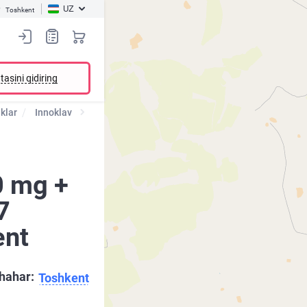
UZ
Toshkent
tasini qidiring
iklar
Innoklav
0 mg +
7
ent
hahar:
Toshkent