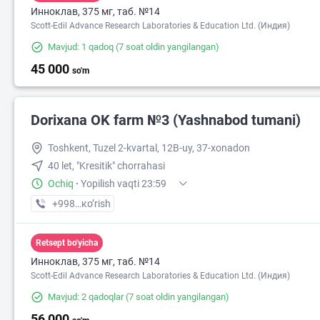
Инноклав, 375 мг, таб. №14
Scott-Edil Advance Research Laboratories & Education Ltd. (Индия)
Mavjud: 1 qadoq
(7 soat oldin yangilangan)
45 000
so'm
Dorixana OK farm №3 (Yashnabod tumani)
Toshkent, Tuzel 2-kvartal, 12B-uy, 37-xonadon
40 let, "Kresitik" chorrahasi
Ochiq
·
Yopilish vaqti 23:59
+998 (90) XXX-XX-XX
кo’rish
2
Retsept bo'yicha
Инноклав, 375 мг, таб. №14
Scott-Edil Advance Research Laboratories & Education Ltd. (Индия)
Mavjud: 2 qadoqlar
(7 soat oldin yangilangan)
56 000