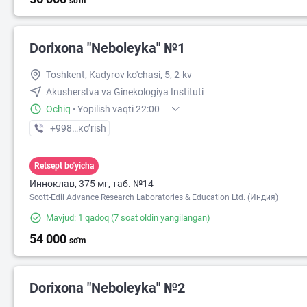
so'm
Dorixona "Neboleyka" №1
Toshkent, Kadyrov ko'chasi, 5, 2-kv
Akusherstva va Ginekologiya Instituti
Ochiq
·
Yopilish vaqti 22:00
+998 (71) XXX-XX-XX
кo’rish
Retsept bo'yicha
Инноклав, 375 мг, таб. №14
Scott-Edil Advance Research Laboratories & Education Ltd. (Индия)
Mavjud: 1 qadoq
(7 soat oldin yangilangan)
54 000
so'm
Dorixona "Neboleyka" №2