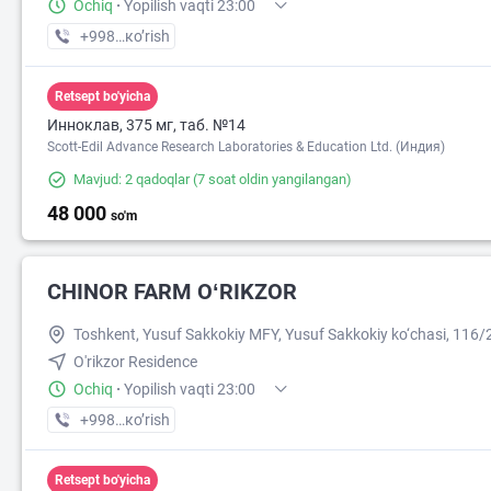
Ochiq
·
Yopilish vaqti 23:00
+998 (77) XXX-XX-XX
кo’rish
46 000
Retsept bo'yicha
Инноклав, 375 мг, таб. №14
Scott-Edil Advance Research Laboratories & Education Ltd. (Индия)
Mavjud: 2 qadoqlar
(7 soat oldin yangilangan)
48 000
so'm
CHINOR FARM OʻRIKZOR
Toshkent, Yusuf Sakkokiy MFY, Yusuf Sakkokiy ko‘chasi, 116/
O'rikzor Residence
Ochiq
·
Yopilish vaqti 23:00
+998 (77) XXX-XX-XX
кo’rish
Retsept bo'yicha