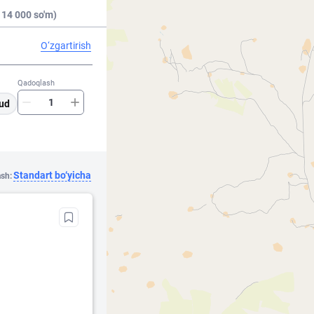
 14 000 so'm)
O‘zgartirish
Qadoqlash
ud
Standart bo‘yicha
ash: