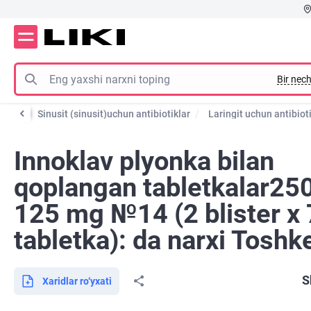
Bir nech
iklar
Sinusit (sinusit)uchun antibiotiklar
Laringit uchun antibiot
Innoklav plyonka bilan
qoplangan tabletkalar25
125 mg №14 (2 blister х 
tabletka): da narxi Toshk
S
Xaridlar ro‘yxati