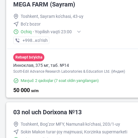
MEGA FARM (Sayram)
Toshkent, Sayram ko'chasi, 43-uy
Bo’z bozor
Ochiq
·
Yopilish vaqti 23:00
+998 (55) XXX-XX-XX
кo’rish
Retsept bo'yicha
Инноклав, 375 мг, таб. №14
Scott-Edil Advance Research Laboratories & Education Ltd. (Индия)
Mavjud: 2 qadoqlar
(7 soat oldin yangilangan)
50 000
so'm
03 nol uch Dorixona №13
Toshkent, Bog‘zor MFY, Namunali ko‘chasi, 203/1-uy
Sokin Makon turar-joy majmuasi, Korzinka supermarketi