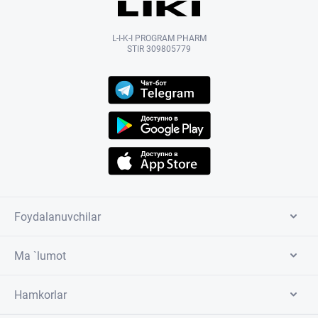
L-I-K-I PROGRAM PHARM
STIR 309805779
Foydalanuvchilar
Ma `lumot
Hamkorlar