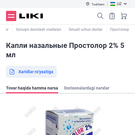
UZ
Toshkent
orilar
Sovuqni davolash vositalari
Sinusit uchun dorilar
Простолор
Капли назальные Простолор 2% 5
мл
Xaridlar ro‘yxatiga
Tovar haqida hamma narsa
Dorixonalardagi narxlar