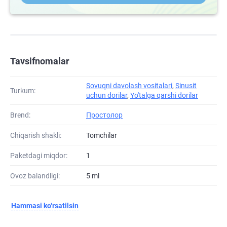
Tavsifnomalar
Sovuqni davolash vositalari
,
Sinusit
Turkum:
uchun dorilar
,
Yo'talga qarshi dorilar
Brend:
Простолор
Chiqarish shakli:
Tomchilar
Paketdagi miqdor:
1
Ovoz balandligi:
5 ml
Hammasi ko‘rsatilsin