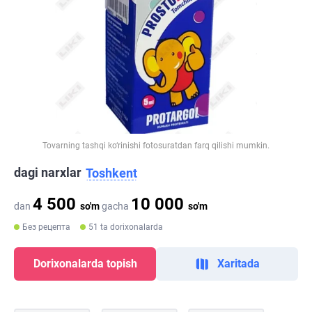
Tovarning tashqi ko‘rinishi fotosuratdan farq qilishi mumkin.
dagi narxlar
Toshkent
4 500
10 000
dan
so'm
gacha
so'm
Без рецепта
51 ta dorixonalarda
Dorixonalarda topish
Xaritada