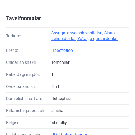
Tavsifnomalar
Sovuqni davolash vositalari
,
Sinusit
Turkum:
uchun dorilar
,
Yo'talga qarshi dorilar
Brend:
Простолор
Chiqarish shakli:
Tomchilar
Paketdagi miqdor:
1
Ovoz balandligi:
5 ml
Dam olish shartlari:
Retseptsiz
Birlamchi qadoqlash:
shisha
Belgisi:
Mahalliy
Ishlab chiqaruvchi:
UMU Laboratorium