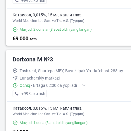
+998 (77) XXX-XX-XX
кo’rish
Катаксол, 0,015%, 15 мл, капли глаз.
World Medicine Ilac San. ve Tic. A.S. (Турция)
Mavjud: 2 donalar
(3 soat oldin yangilangan)
69 000
so'm
Dorixona M №3
Toshkent, Shurtepa MFY, Buyuk Ipak Yo‘li ko‘chasi, 288-uy
Lunacharskiy markazi
Ochiq
·
Ertaga 02:00 da yopiladi
+998 (95) XXX-XX-XX
кo’rish
2
Катаксол, 0,015%, 15 мл, капли глаз.
World Medicine Ilac San. ve Tic. A.S. (Турция)
Mavjud: 1 dona
(3 soat oldin yangilangan)