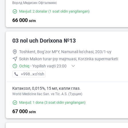
Ворлд Медисин Офталмикс
Mavjud: 2 donalar
(1 soat oldin yangilangan)
66 000
so'm
03 nol uch Dorixona №13
Toshkent, Bog‘zor MFY, Namunali ko‘chasi, 203/1-uy
Sokin Makon turar-joy majmuasi, Korzinka supermarketi
Ochiq
·
Yopilish vaqti 23:00
+998 (77) XXX-XX-XX
кo’rish
Катаксол, 0,015%, 15 мл, капли глаз.
World Medicine Ilac San. ve Tic. A.S. (Турция)
Mavjud: 1 dona
(3 soat oldin yangilangan)
67 000
so'm