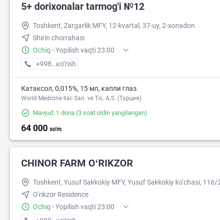
5+ dorixonalar tarmog'i №12
Toshkent, Zargarlik MFY, 12-kvartal, 37-uy, 2-xonadon
Shirin chorrahasi
Ochiq
·
Yopilish vaqti 23:00
+998 (87) XXX-XX-XX
кo’rish
Катаксол, 0,015%, 15 мл, капли глаз.
World Medicine Ilac San. ve Tic. A.S. (Турция)
Mavjud: 1 dona
(3 soat oldin yangilangan)
64 000
so'm
CHINOR FARM OʻRIKZOR
Toshkent, Yusuf Sakkokiy MFY, Yusuf Sakkokiy ko‘chasi, 116/
O'rikzor Residence
Ochiq
·
Yopilish vaqti 23:00