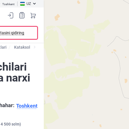
UZ
Toshkent
tasini qidiring
lari
Kataksol
hilari
a narxi
hahar:
Toshkent
 4 500 so'm)