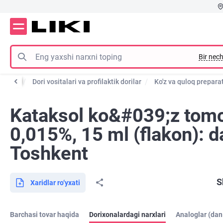
Bir nech
atalog
Dori vositalari va profilaktik dorilar
Ko'z va quloq preparat
Kataksol ko&#039;z tomc
0,015%, 15 ml (flakon): d
Toshkent
S
Xaridlar ro‘yxati
Barchasi tovar haqida
Dorixonalardagi narxlari
Analoglar (dan