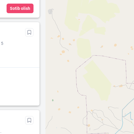
Sotib olish
 5
.