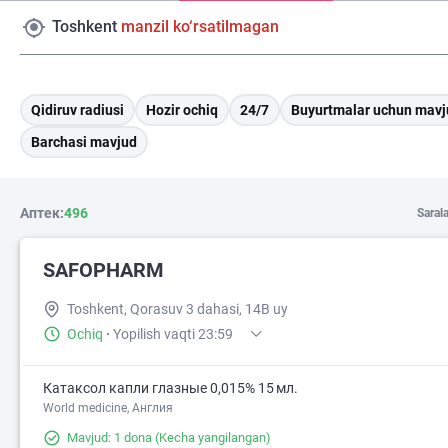
Toshkent
manzil ko‘rsatilmagan
Qidiruv radiusi
Hozir ochiq
24/7
Buyurtmalar uchun mavj
Barchasi mavjud
Аптек:
496
Saral
SAFOPHARM
Toshkent, Qorasuv 3 dahasi, 14B uy
Ochiq
·
Yopilish vaqti 23:59
Катаксол капли глазные 0,015% 15 мл.
World medicine, Англия
Mavjud: 1 dona
(Kecha yangilangan)