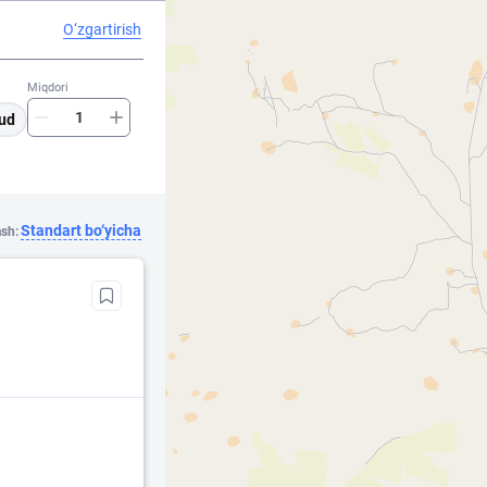
O‘zgartirish
Miqdori
ud
Standart bo‘yicha
ash: