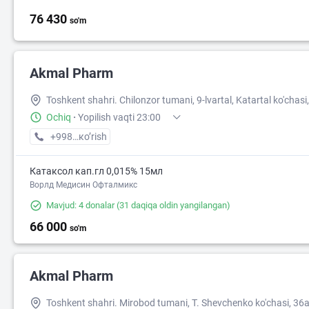
76 430
so'm
Akmal Pharm
Toshkent shahri. Chilonzor tumani, 9-lvartal, Katartal ko'chasi,
Ochiq
·
Yopilish vaqti 23:00
+998 (99) XXX-XX-XX
кo’rish
Катаксол кап.гл 0,015% 15мл
Ворлд Медисин Офталмикс
Mavjud: 4 donalar
(31 daqiqa oldin yangilangan)
66 000
so'm
Akmal Pharm
Toshkent shahri. Mirobod tumani, T. Shevchenko ko'chasi, 36a