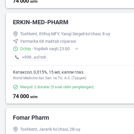
74 000
so'm
ERKIN-MED-PHARM
Toshkent, Ittifoq MFY, Yangi Sergeli ko‘chasi, 8-uy
Yarmarka 68 maktab ro'parasi
Ochiq
·
Yopilish vaqti 23:00
+998 (97) XXX-XX-XX
кo’rish
Катаксол, 0,015%, 15 мл, капли глаз.
World Medicine Ilac San. ve Tic. A.S. (Турция)
Mavjud: 2 donalar
(3 soat oldin yangilangan)
68 000
74 000
so'm
Fomar Pharm
Toshkent, Jararik ko‘chasi, 2B-uy