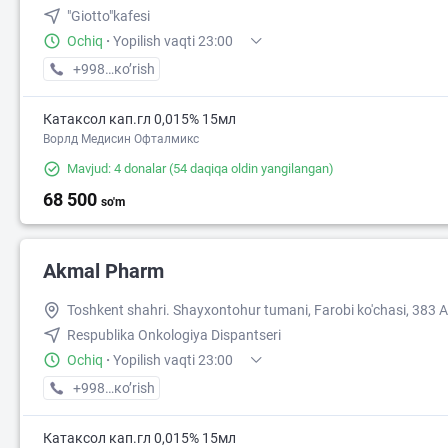
"Giotto"kafesi
Ochiq
·
Yopilish vaqti 23:00
+998 (99) XXX-XX-XX
кo’rish
Катаксол кап.гл 0,015% 15мл
Ворлд Медисин Офталмикс
Mavjud: 4 donalar
(54 daqiqa oldin yangilangan)
68 500
so'm
Akmal Pharm
Toshkent shahri. Shayxontohur tumani, Farobi ko'chasi, 383 A
Respublika Onkologiya Dispantseri
Ochiq
·
Yopilish vaqti 23:00
+998 (99) XXX-XX-XX
кo’rish
Катаксол кап.гл 0,015% 15мл