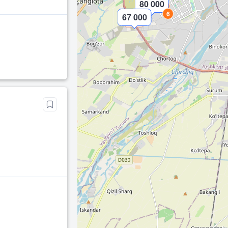
80 000
2
6
67 000