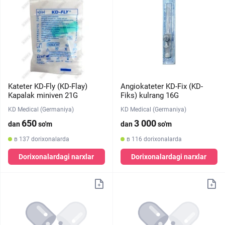
Kateter KD-Fly (KD-Flay)
Angiokateter KD-Fix (KD-
Kapalak miniven 21G
Fiks) kulrang 16G
KD Medical (Germaniya)
KD Medical (Germaniya)
650
3 000
dan
so'm
dan
so'm
в 137 dorixonalarda
в 116 dorixonalarda
Dorixonalardagi narxlar
Dorixonalardagi narxlar