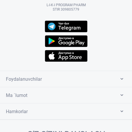
L-I-K-I PROGRAM PHARM
STIR 309805779
Foydalanuvchilar
Ma `lumot
Hamkorlar