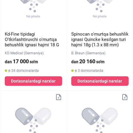
Kd-Fine tipidagi
Spinocan o'murtqa behushlik
O'tkirlashtiruvchi o'murtqa
ignasi Quincke kesilgan turi
behushlik ignasi hajmi 18 G
hajmi 18g (1.3 х 88 mm)
KD Medical (Germaniya)
B. Braun (Germaniya)
17 000
20 160
dan
so'm
dan
so'm
в 34 dorixonalarda
в 3 dorixonalarda
Dorixonalardagi narxlar
Dorixonalardagi narxlar