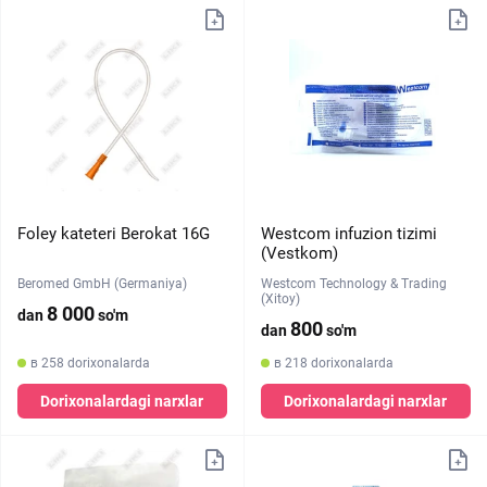
Foley kateteri Berokat 16G
Westcom infuzion tizimi
(Vestkom)
Beromed GmbH (Germaniya)
Westcom Technology & Trading
(Xitoy)
8 000
dan
so'm
800
dan
so'm
в 258 dorixonalarda
в 218 dorixonalarda
Dorixonalardagi narxlar
Dorixonalardagi narxlar