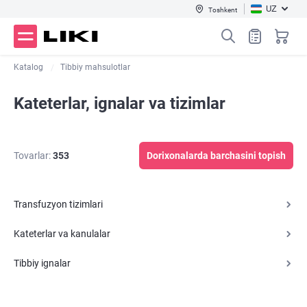
UZ
Toshkent
Katalog
Tibbiy mahsulotlar
Kateterlar, ignalar va tizimlar
Tovarlar:
353
Dorixonalarda barchasini topish
Transfuzyon tizimlari
Kateterlar va kanulalar
Tibbiy ignalar