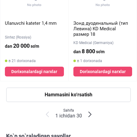
Ulanuvchi kateter 1,4 mm
Зонд дуоденальный (тип
Левина) KD Medical
размер 18
Sintez (Rossiya)
KD Medical (Germaniya)
20 000
dan
so'm
8 800
dan
so'm
в 21 dorixonada
в 1 dorixonada
Dorixonalardagi narxlar
Dorixonalardagi narxlar
Hammasini ko‘rsatish
Sahifa
1 ichidan 30
Ko`p so`raladigan savollar