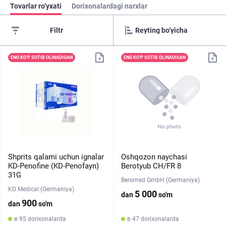
Tovarlar ro‘yxati
Dorixonalardagi narxlar
Filtr
ENG KO‘P SOTIB OLINADIGAN
ENG KO‘P SOTIB OLINADIGAN
Shprits qalami uchun ignalar
Oshqozon naychasi
KD-Penofine (KD-Penofayn)
Berotyub CH/FR 8
31G
Beromed GmbH (Germaniya)
KD Medical (Germaniya)
5 000
dan
so'm
900
dan
so'm
в 95 dorixonalarda
в 47 dorixonalarda