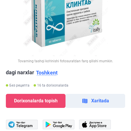
Tovarning tashqi ko‘rinishi fotosuratdan farq qilishi mumkin.
dagi narxlar
Toshkent
Без рецепта
16 ta dorixonalarda
Dorixonalarda topish
Xaritada