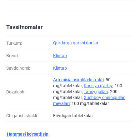
Tavsifnomalar
Qurtlarga qarshi dorilar
Turkum:
Brend:
Klintab
Savdo nomi:
Klintab
Artemisia o'simlik ekstrakti
: 50
mg/tabletkalar,
Kassiya g'arbiy
: 100
mg/tabletkalar,
Tansy gullari
: 200
Dozalash:
mg/tabletkalar,
Xushbo'y chinnigullar
mevalari
: 100 mg/tabletkalar
Chiqarish shakli:
Eriydigan tabletkalar
Hammasi ko‘rsatilsin