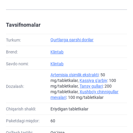
Tavsifnomalar
Qurtlarga qarshi dorilar
Turkum:
Brend:
Klintab
Savdo nomi:
Klintab
Artemisia o'simlik ekstrakti
: 50
mg/tabletkalar,
Kassiya g'arbiy
: 100
mg/tabletkalar,
Tansy gullari
: 200
Dozalash:
mg/tabletkalar,
Xushbo'y chinnigullar
mevalari
: 100 mg/tabletkalar
Chiqarish shakli:
Eriydigan tabletkalar
Paketdagi miqdor:
60
Qo'llash tartibi:
Og`izga