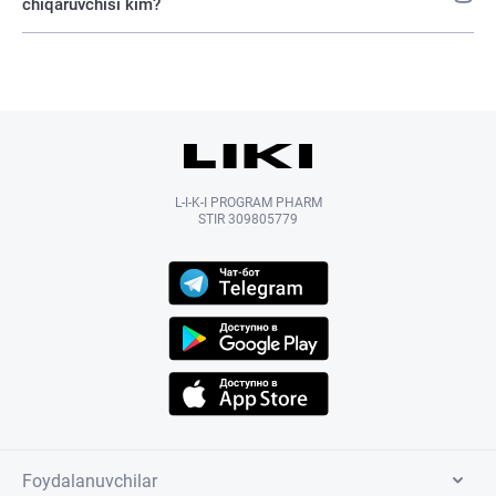
chiqaruvchisi kim?
L-I-K-I PROGRAM PHARM
STIR 309805779
Foydalanuvchilar