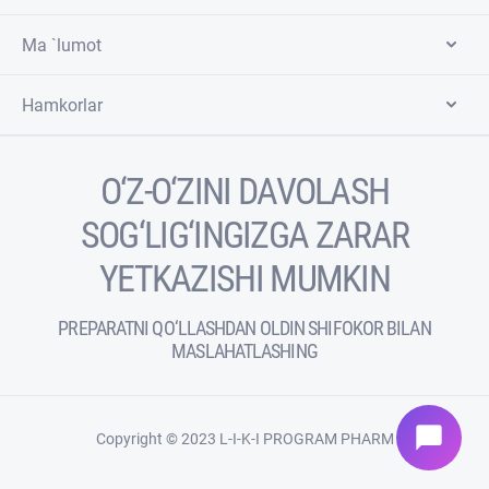
Ma `lumot
Hamkorlar
O‘Z-O‘ZINI DAVOLASH
SOG‘LIG‘INGIZGA ZARAR
YETKAZISHI MUMKIN
PREPARATNI QO‘LLASHDAN OLDIN SHIFOKOR BILAN
MASLAHATLASHING
chat_bubble
Copyright © 2023 L-I-K-I PROGRAM PHARM