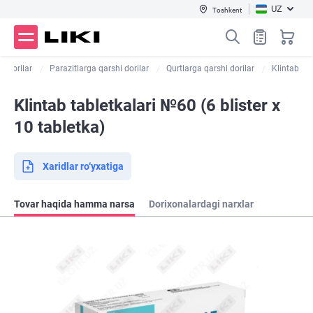
UZ
Toshkent
ik dorilar
Parazitlarga qarshi dorilar
Qurtlarga qarshi dorilar
Klintab
Klintab tabletkalari №60 (6 blister х
10 tabletka)
Xaridlar ro‘yxatiga
Tovar haqida hamma narsa
Dorixonalardagi narxlar