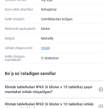
Dam olish shartlari:
Retseptsiz
Kelib chiqishi:
Usimliklardan bo'lgan
Birlamchi qadoqlash:
blister
Belgisi:
Mahalliy
Ishlab chiqaruvchi:
Vitally
Kelib chiqqan
O`zbekiston
mamlakati:
Ko`p so`raladigan savollar
Klintab tabletkalari №60 (6 blister х 10 tabletka) qaysi
mamlakat ishlab chiqarilgan?
Klintab tabletkalari №60 (6 blister х 10 tabletka) ishlab