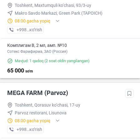
Toshkent, Maxtumquli ko‘chasi, 93/3-uy
Makro Savdo Markazi, Green Park (TAPOICH)
08:00 gacha yopiq
+998 (55) XXX-XX-XX
кo’rish
Комплигам В, 2 мл, амп. №10
Сотекс Фармфирма, ЗАО (Россия)
Mavjud: 1 qadoq
(2 soat oldin yangilangan)
65 000
so'm
MEGA FARM (Parvoz)
Toshkent, Qorasuv ko‘chasi, 17-uy
Parvoz restorani, Lisunova
08:00 gacha yopiq
+998 (71) XXX-XX-XX
кo’rish