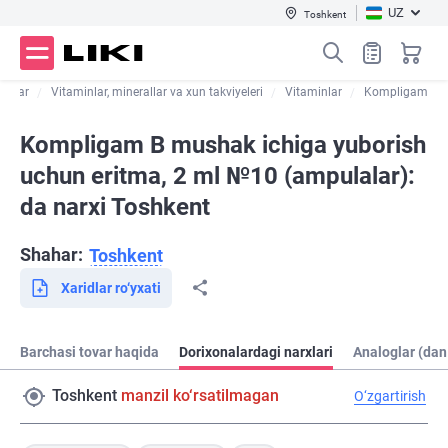
UZ
Toshkent
orilar
Vitaminlar, minerallar va xun takviyeleri
Vitaminlar
Kompligam
Kompligam B mushak ichiga yuborish
uchun eritma, 2 ml №10 (ampulalar):
da narxi Toshkent
Shahar:
Toshkent
Xaridlar ro‘yxati
Barchasi tovar haqida
Dorixonalardagi narxlari
Analoglar (dan
Toshkent
manzil ko‘rsatilmagan
O‘zgartirish