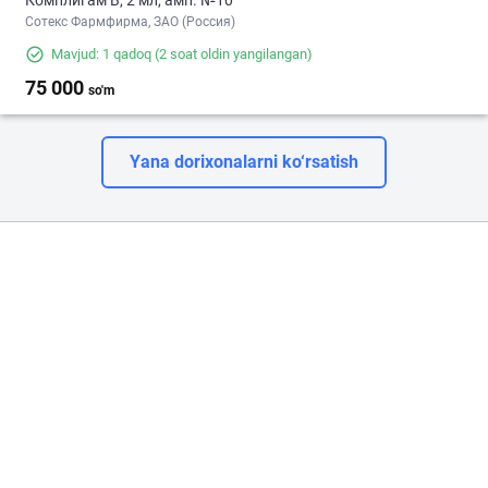
Комплигам В, 2 мл, амп. №10
Сотекс Фармфирма, ЗАО (Россия)
Mavjud: 1 qadoq
(2 soat oldin yangilangan)
75 000
so'm
Yana dorixonalarni ko‘rsatish