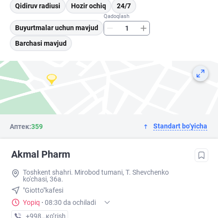
Qidiruv radiusi
Hozir ochiq
24/7
Qadoqlash
Buyurtmalar uchun mavjud
Barchasi mavjud
Standart bo‘yicha
Аптек:
359
Akmal Pharm
Toshkent shahri. Mirobod tumani, T. Shevchenko
ko'chasi, 36a.
"Giotto"kafesi
Yopiq
·
08:30 da ochiladi
+998 (99) XXX-XX-XX
кo’rish