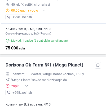
40 let, "Kresitik" chorrahasi
08:00 gacha yopiq
+998 (90) XXX-XX-XX
кo’rish
Комплигам В, 2 мл, амп. №10
Сотекс Фармфирма, ЗАО (Россия)
Mavjud: 1 qadoq
(2 soat oldin yangilangan)
75 000
so'm
Dorixona Ok Farm №1 (Mega Planet)
Toshkent, 11-kvartal, Yangi Shahar ko'chasi, 16-uy
"Mega Planet" savdo markazi yaqinida
Yopiq
·
+998 (90) XXX-XX-XX
кo’rish
Комплигам В, 2 мл, амп. №10