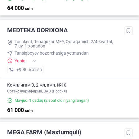
64 000
so'm
MEDTEKA DORIXONA
Toshkent, Tepaguzar MFY, Qoraqamish 2/4-kvartal,
7-uy, 1-xonadon
Tansiqboyev bozorchasiga yetmasdan
Yopiq
·
+998 (77) XXX-XX-XX
кo’rish
Комплигам В, 2 мл, амп. №10
Сотекс Фармфирма, ЗАО (Россия)
Mavjud: 1 qadoq
(2 soat oldin yangilangan)
61 000
so'm
MEGA FARM (Maxtumquli)