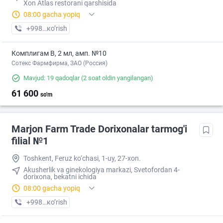
Xon Atlas restorani qarshisida
08:00 gacha yopiq
+998 (99) XXX-XX-XX
кo’rish
Комплигам В, 2 мл, амп. №10
Сотекс Фармфирма, ЗАО (Россия)
Mavjud: 19 qadoqlar
(2 soat oldin yangilangan)
61 600
so'm
Marjon Farm Trade Dorixonalar tarmog'i
filial №1
Toshkent, Feruz ko‘chasi, 1-uy, 27-xon.
Akusherlik va ginekologiya markazi, Svetofordan 4-
dorixona, bekatni ichida
08:00 gacha yopiq
+998 (77) XXX-XX-XX
кo’rish