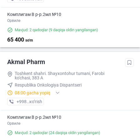
Комплигам В р-р.2мл №10
Орвиле
Mavjud: 2 qadoqlar
(9 daqiqa oldin yangilangan)
65 400
so'm
Akmal Pharm
Toshkent shahri. Shayxontohur tumani, Farobi
ko'chasi, 383 A
Respublika Onkologiya Dispantseri
08:00 gacha yopiq
+998 (99) XXX-XX-XX
кo’rish
Комплигам В р-р.2мл №10
Орвиле
Mavjud: 2 qadoqlar
(24 daqiqa oldin yangilangan)