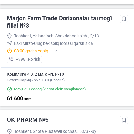
Marjon Farm Trade Dorixonalar tarmog'i
filial №3
Toshkent, Yalang‘och, Shaxriobod ko‘ch., 2/13
Eski Mirzo-Ulug'bek soliq idorasi qarshisida
08:00 gacha yopiq
+998 (99) XXX-XX-XX
кo’rish
Комплигам В, 2 мл, амп. №10
Сотекс Фармфирма, ЗАО (Россия)
Mavjud: 1 qadoq
(2 soat oldin yangilangan)
61 600
so'm
OK PHARM №5
Toshkent, Shota Rustaveli ko'chasi, 53/37-uy