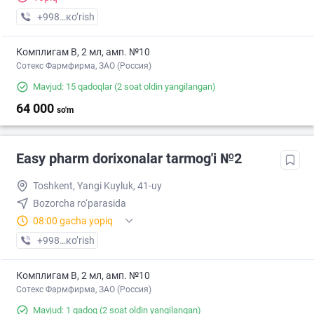
+998 (94) XXX-XX-XX
кo’rish
Комплигам В, 2 мл, амп. №10
Сотекс Фармфирма, ЗАО (Россия)
Mavjud: 15 qadoqlar
(2 soat oldin yangilangan)
64 000
so'm
Easy pharm dorixonalar tarmog'i №2
Toshkent, Yangi Kuyluk, 41-uy
Bozorcha ro‘parasida
08:00 gacha yopiq
+998 (97) XXX-XX-XX
кo’rish
Комплигам В, 2 мл, амп. №10
Сотекс Фармфирма, ЗАО (Россия)
Mavjud: 1 qadoq
(2 soat oldin yangilangan)