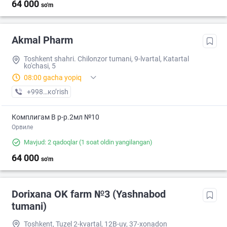
64 000
so'm
Akmal Pharm
Toshkent shahri. Chilonzor tumani, 9-lvartal, Katartal
ko'chasi, 5
08:00 gacha yopiq
+998 (99) XXX-XX-XX
кo’rish
Комплигам В р-р.2мл №10
Орвиле
Mavjud: 2 qadoqlar
(1 soat oldin yangilangan)
64 000
so'm
Dorixana OK farm №3 (Yashnabod
tumani)
Toshkent, Tuzel 2-kvartal, 12B-uy, 37-xonadon