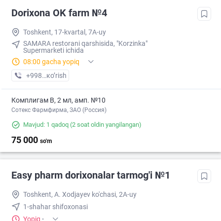
Dorixona ОK farm №4
Toshkent, 17-kvartal, 7A-uy
SAMARA restorani qarshisida, "Korzinka"
Supermarketi ichida
08:00 gacha yopiq
+998 (90) XXX-XX-XX
кo’rish
Комплигам В, 2 мл, амп. №10
Сотекс Фармфирма, ЗАО (Россия)
Mavjud: 1 qadoq
(2 soat oldin yangilangan)
75 000
so'm
Easy pharm dorixonalar tarmog'i №1
Toshkent, A. Xodjayev ko'chasi, 2A-uy
1-shahar shifoxonasi
Yopiq
·