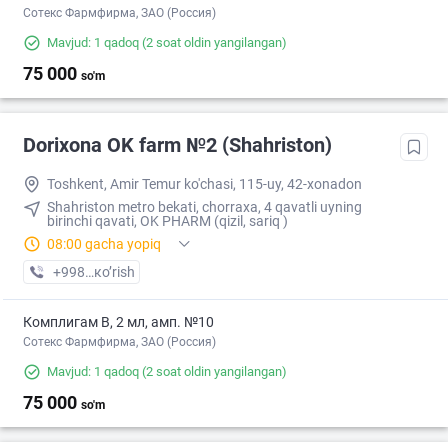
Сотекс Фармфирма, ЗАО (Россия)
Mavjud: 1 qadoq
(2 soat oldin yangilangan)
75 000
so'm
Dorixona ОK farm №2 (Shahriston)
Toshkent, Amir Temur ko'chasi, 115-uy, 42-xonadon
Shahriston metro bekati, chorraxa, 4 qavatli uyning
birinchi qavati, OK PHARM (qizil, sariq )
08:00 gacha yopiq
+998 (90) XXX-XX-XX
кo’rish
Комплигам В, 2 мл, амп. №10
Сотекс Фармфирма, ЗАО (Россия)
Mavjud: 1 qadoq
(2 soat oldin yangilangan)
75 000
so'm