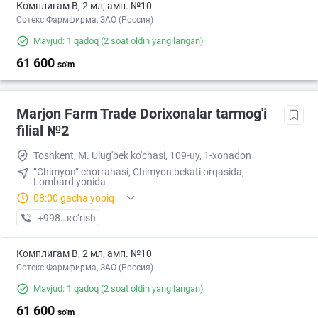
Комплигам В, 2 мл, амп. №10
Сотекс Фармфирма, ЗАО (Россия)
Mavjud: 1 qadoq
(2 soat oldin yangilangan)
61 600
so'm
Marjon Farm Trade Dorixonalar tarmog'i
filial №2
Toshkent, M. Ulug'bek ko'chasi, 109-uy, 1-xonadon
“Chimyon” chorrahasi, Chimyon bekati orqasida,
Lombard yonida
08:00 gacha yopiq
+998 (71) XXX-XX-XX
кo’rish
Комплигам В, 2 мл, амп. №10
Сотекс Фармфирма, ЗАО (Россия)
Mavjud: 1 qadoq
(2 soat oldin yangilangan)
61 600
so'm