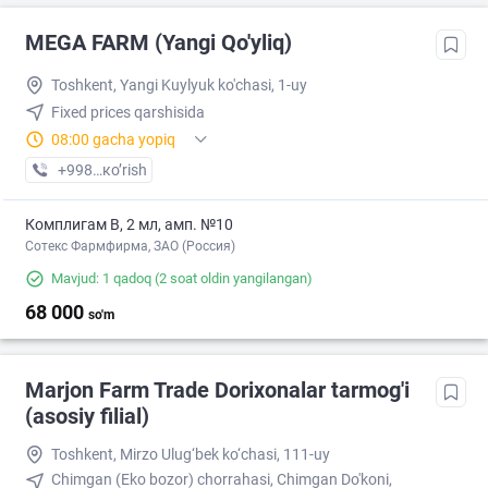
MEGA FARM (Yangi Qo'yliq)
Toshkent, Yangi Kuylyuk ko'chasi, 1-uy
Fixed prices qarshisida
08:00 gacha yopiq
+998 (71) XXX-XX-XX
кo’rish
Комплигам В, 2 мл, амп. №10
Сотекс Фармфирма, ЗАО (Россия)
Mavjud: 1 qadoq
(2 soat oldin yangilangan)
68 000
so'm
Marjon Farm Trade Dorixonalar tarmog'i
(asosiy filial)
Toshkent, Mirzo Ulug‘bek ko‘chasi, 111-uy
Chimgan (Eko bozor) chorrahasi, Chimgan Do'koni,