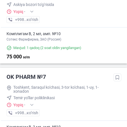
Askiya bozori to'g'risida
Yopiq
·
+998 (90) XXX-XX-XX
кo’rish
Комплигам В, 2 мл, амп. №10
Сотекс Фармфирма, ЗАО (Россия)
Mavjud: 1 qadoq
(2 soat oldin yangilangan)
75 000
so'm
OK PHARM №7
Toshkent, Saraqul ko'chasi, 3-tor ko'chasi, 1-uy, 1-
xonadon
Temir yo'llar poliklinikasi
Yopiq
·
+998 (90) XXX-XX-XX
кo’rish