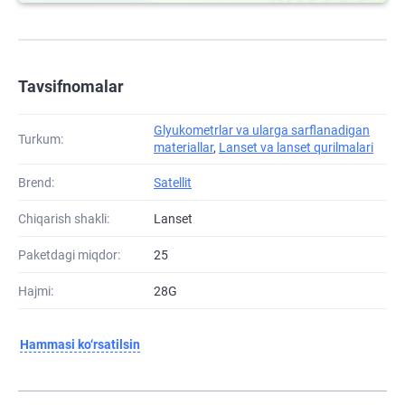
Tavsifnomalar
Glyukometrlar va ularga sarflanadigan
Turkum:
materiallar
,
Lanset va lanset qurilmalari
Brend:
Satellit
Chiqarish shakli:
Lanset
Paketdagi miqdor:
25
Hajmi:
28G
Hammasi ko‘rsatilsin