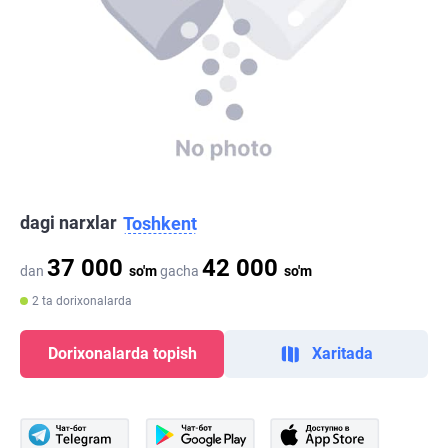
dagi narxlar
Toshkent
37 000
42 000
dan
so'm
gacha
so'm
2 ta dorixonalarda
Dorixonalarda topish
Xaritada