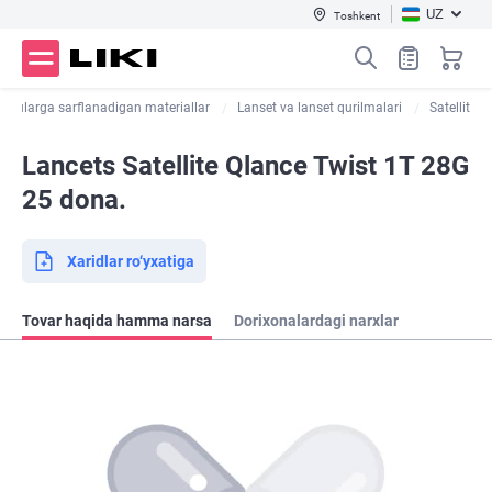
UZ
Toshkent
va ularga sarflanadigan materiallar
Lanset va lanset qurilmalari
Satellit
Lancets Satellite Qlance Twist 1T 28G
25 dona.
Xaridlar ro‘yxatiga
Tovar haqida hamma narsa
Dorixonalardagi narxlar