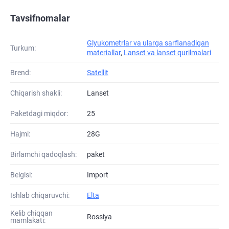
Tavsifnomalar
Glyukometrlar va ularga sarflanadigan
Turkum:
materiallar
,
Lanset va lanset qurilmalari
Brend:
Satellit
Chiqarish shakli:
Lanset
Paketdagi miqdor:
25
Hajmi:
28G
Birlamchi qadoqlash:
paket
Belgisi:
Import
Ishlab chiqaruvchi:
Elta
Kelib chiqqan
Rossiya
mamlakati: