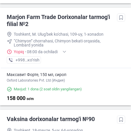
Marjon Farm Trade Dorixonalar tarmog'i
filial №2
Toshkent, M. Ulug'bek ko'chasi, 109-uy, 1-xonadon
“Chimyon” chorrahasi, Chimyon bekati orqasida,
Lombard yonida
Yopiq
·
08:00 da ochiladi
+998 (71) XXX-XX-XX
кo’rish
Максавит Форте, 150 мл, сироп
Oxford Laboratories Pvt. Ltd (Индия)
Mavjud: 1 dona
(2 soat oldin yangilangan)
158 000
so'm
Vaksina dorixonalar tarmog'i №90
Toshkent, 18-mavze, 5-uy, 64-xonadon