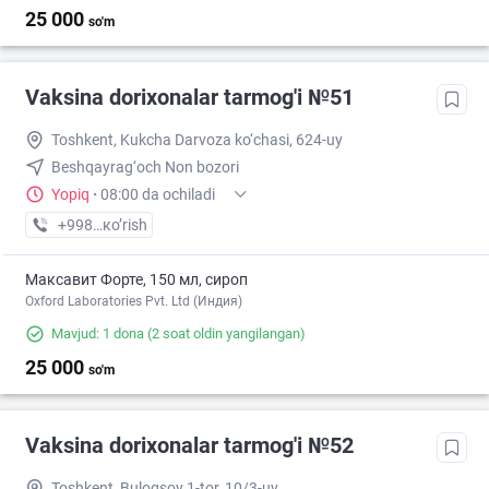
25 000
so'm
Vaksina dorixonalar tarmog'i №51
Toshkent, Kukcha Darvoza ko‘chasi, 624-uy
Beshqayrag‘och Non bozori
Yopiq
·
08:00 da ochiladi
+998 (77) XXX-XX-XX
кo’rish
Максавит Форте, 150 мл, сироп
Oxford Laboratories Pvt. Ltd (Индия)
Mavjud: 1 dona
(2 soat oldin yangilangan)
25 000
so'm
Vaksina dorixonalar tarmog'i №52
Toshkent, Buloqsoy 1-tor, 10/3-uy