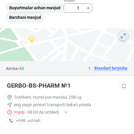
Miqdori
Buyurtmalar uchun mavjud
Barchasi mavjud
Standart bo‘yicha
Аптек:
45
GERBO-BS-PHARM №1
Toshkent, Humo‘yun massivi, 25B-uy
eng yaqin jamoat transporti bekati yonida
Yopiq
·
08:00 da ochiladi
+998 (94) XXX-XX-XX
кo’rish