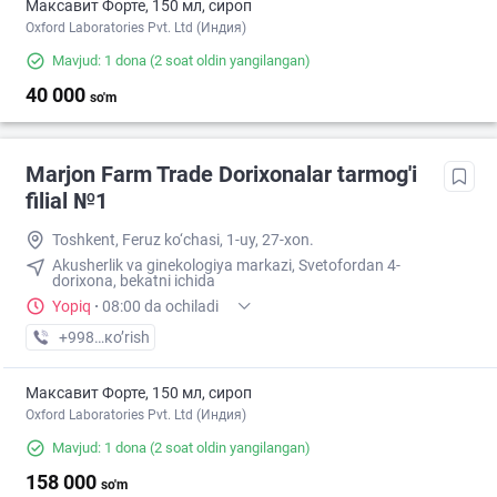
Максавит Форте, 150 мл, сироп
Oxford Laboratories Pvt. Ltd (Индия)
Mavjud: 1 dona
(2 soat oldin yangilangan)
40 000
so'm
Marjon Farm Trade Dorixonalar tarmog'i
filial №1
Toshkent, Feruz ko‘chasi, 1-uy, 27-xon.
Akusherlik va ginekologiya markazi, Svetofordan 4-
dorixona, bekatni ichida
Yopiq
·
08:00 da ochiladi
+998 (77) XXX-XX-XX
кo’rish
Максавит Форте, 150 мл, сироп
Oxford Laboratories Pvt. Ltd (Индия)
Mavjud: 1 dona
(2 soat oldin yangilangan)
158 000
so'm