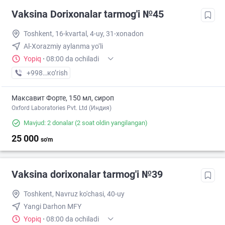
Vaksina Dorixonalar tarmog'i №45
Toshkent, 16-kvartal, 4-uy, 31-xonadon
Al-Xorazmiy aylanma yo‘li
Yopiq
·
08:00 da ochiladi
+998 (77) XXX-XX-XX
кo’rish
Максавит Форте, 150 мл, сироп
Oxford Laboratories Pvt. Ltd (Индия)
Mavjud: 2 donalar
(2 soat oldin yangilangan)
25 000
so'm
Vaksina dorixonalar tarmog'i №39
Toshkent, Navruz ko'chasi, 40-uy
Yangi Darhon MFY
Yopiq
·
08:00 da ochiladi