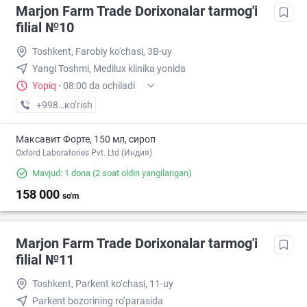
Marjon Farm Trade Dorixonalar tarmog'i
filial №10
Toshkent, Farobiy ko'chasi, 3B-uy
Yangi Toshmi, Medilux klinika yonida
Yopiq
·
08:00 da ochiladi
+998 (70) XXX-XX-XX
кo’rish
Максавит Форте, 150 мл, сироп
Oxford Laboratories Pvt. Ltd (Индия)
Mavjud: 1 dona
(2 soat oldin yangilangan)
158 000
so'm
Marjon Farm Trade Dorixonalar tarmog'i
filial №11
Toshkent, Parkent ko‘chasi, 11-uy
Parkent bozorining ro‘parasida