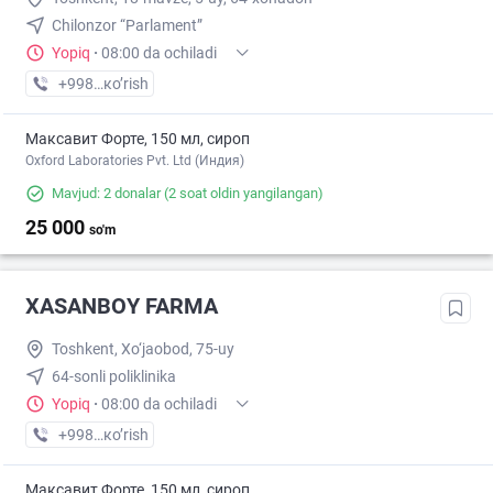
Chilonzor “Parlament”
Yopiq
·
08:00 da ochiladi
+998 (77) XXX-XX-XX
кo’rish
Максавит Форте, 150 мл, сироп
Oxford Laboratories Pvt. Ltd (Индия)
Mavjud: 2 donalar
(2 soat oldin yangilangan)
25 000
so'm
XASANBOY FARMA
Toshkent, Xo‘jaobod, 75-uy
64-sonli poliklinika
Yopiq
·
08:00 da ochiladi
+998 (95) XXX-XX-XX
кo’rish
Максавит Форте, 150 мл, сироп