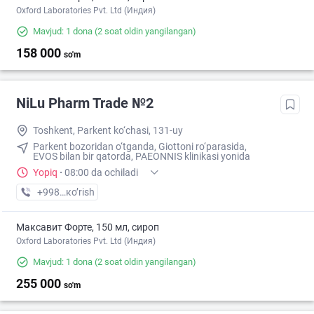
Oxford Laboratories Pvt. Ltd (Индия)
Mavjud: 1 dona
(2 soat oldin yangilangan)
158 000
so'm
NiLu Pharm Trade №2
Toshkent, Parkent ko‘chasi, 131-uy
Parkent bozoridan o‘tganda, Giottoni ro‘parasida,
EVOS bilan bir qatorda, PAEONNIS klinikasi yonida
Yopiq
·
08:00 da ochiladi
+998 (94) XXX-XX-XX
кo’rish
Максавит Форте, 150 мл, сироп
Oxford Laboratories Pvt. Ltd (Индия)
Mavjud: 1 dona
(2 soat oldin yangilangan)
255 000
so'm