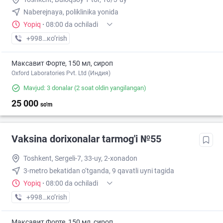
Naberejnaya, poliklinika yonida
Yopiq
·
08:00 da ochiladi
+998 (77) XXX-XX-XX
кo’rish
Максавит Форте, 150 мл, сироп
Oxford Laboratories Pvt. Ltd (Индия)
Mavjud: 3 donalar
(2 soat oldin yangilangan)
25 000
so'm
Vaksina dorixonalar tarmog'i №55
Toshkent, Sergeli-7, 33-uy, 2-xonadon
3-metro bekatidan o‘tganda, 9 qavatli uyni tagida
Yopiq
·
08:00 da ochiladi
+998 (77) XXX-XX-XX
кo’rish
Максавит Форте, 150 мл, сироп