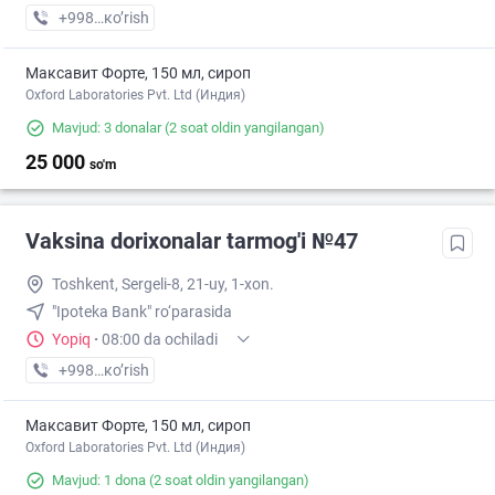
+998 (77) XXX-XX-XX
кo’rish
Максавит Форте, 150 мл, сироп
Oxford Laboratories Pvt. Ltd (Индия)
Mavjud: 3 donalar
(2 soat oldin yangilangan)
25 000
so'm
Vaksina dorixonalar tarmog'i №47
Toshkent, Sergeli-8, 21-uy, 1-xon.
"Ipoteka Bank" ro‘parasida
Yopiq
·
08:00 da ochiladi
+998 (77) XXX-XX-XX
кo’rish
Максавит Форте, 150 мл, сироп
Oxford Laboratories Pvt. Ltd (Индия)
Mavjud: 1 dona
(2 soat oldin yangilangan)