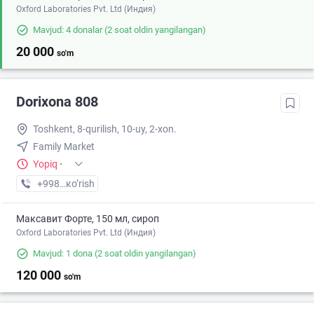
Oxford Laboratories Pvt. Ltd (Индия)
Mavjud: 4 donalar
(2 soat oldin yangilangan)
20 000
so'm
Dorixona 808
Toshkent, 8-qurilish, 10-uy, 2-xon.
Family Market
Yopiq
·
+998 (94) XXX-XX-XX
кo’rish
Максавит Форте, 150 мл, сироп
Oxford Laboratories Pvt. Ltd (Индия)
Mavjud: 1 dona
(2 soat oldin yangilangan)
120 000
so'm