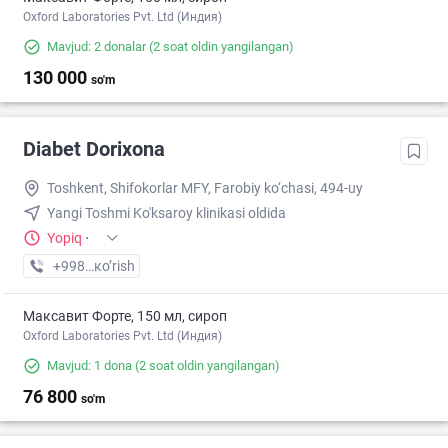
Oxford Laboratories Pvt. Ltd (Индия)
Mavjud: 2 donalar
(2 soat oldin yangilangan)
130 000
so'm
Diabet Dorixona
Toshkent, Shifokorlar MFY, Farobiy ko‘chasi, 494-uy
Yangi Toshmi Ko'ksaroy klinikasi oldida
Yopiq
·
+998 (55) XXX-XX-XX
кo’rish
Максавит Форте, 150 мл, сироп
Oxford Laboratories Pvt. Ltd (Индия)
Mavjud: 1 dona
(2 soat oldin yangilangan)
76 800
so'm