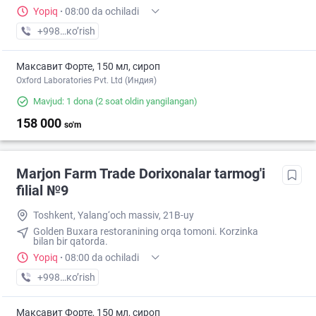
Yopiq
·
08:00 da ochiladi
+998 (90) XXX-XX-XX
кo’rish
Максавит Форте, 150 мл, сироп
Oxford Laboratories Pvt. Ltd (Индия)
Mavjud: 1 dona
(2 soat oldin yangilangan)
158 000
so'm
Marjon Farm Trade Dorixonalar tarmog'i
filial №9
Toshkent, Yalang‘och massiv, 21B-uy
Golden Buxara restoranining orqa tomoni. Korzinka
bilan bir qatorda.
Yopiq
·
08:00 da ochiladi
+998 (70) XXX-XX-XX
кo’rish
Максавит Форте, 150 мл, сироп