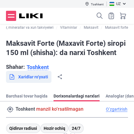
UZ
Toshkent
nlar, minerallar va xun takviyeleri
Vitaminlar
Maksavit
Maksavit forte
Maksavit Forte (Maxavit Forte) siropi
150 ml (shisha): da narxi Toshkent
Shahar:
Toshkent
Xaridlar ro‘yxati
Barchasi tovar haqida
Dorixonalardagi narxlari
Analoglar (dan
Toshkent
manzil ko‘rsatilmagan
O‘zgartirish
Qidiruv radiusi
Hozir ochiq
24/7