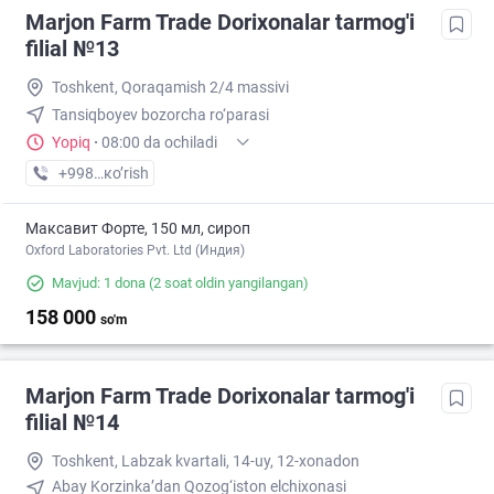
Marjon Farm Trade Dorixonalar tarmog'i
filial №13
Toshkent, Qoraqamish 2/4 massivi
Tansiqboyev bozorcha ro‘parasi
Yopiq
·
08:00 da ochiladi
+998 (77) XXX-XX-XX
кo’rish
Максавит Форте, 150 мл, сироп
Oxford Laboratories Pvt. Ltd (Индия)
Mavjud: 1 dona
(2 soat oldin yangilangan)
158 000
so'm
Marjon Farm Trade Dorixonalar tarmog'i
filial №14
Toshkent, Labzak kvartali, 14-uy, 12-xonadon
Abay Korzinka’dan Qozog‘iston elchixonasi