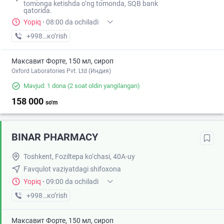
tomonga ketishda o‘ng tomonda, SQB bank
qatorida.
Yopiq
·
08:00 da ochiladi
+998 (77) XXX-XX-XX
кo’rish
Максавит Форте, 150 мл, сироп
Oxford Laboratories Pvt. Ltd (Индия)
Mavjud: 1 dona
(2 soat oldin yangilangan)
158 000
so'm
BINAR PHARMACY
Toshkent, Foziltepa ko‘chasi, 40A-uy
Favqulot vaziyatdagi shifoxona
Yopiq
·
09:00 da ochiladi
+998 (95) XXX-XX-XX
кo’rish
Максавит Форте, 150 мл, сироп