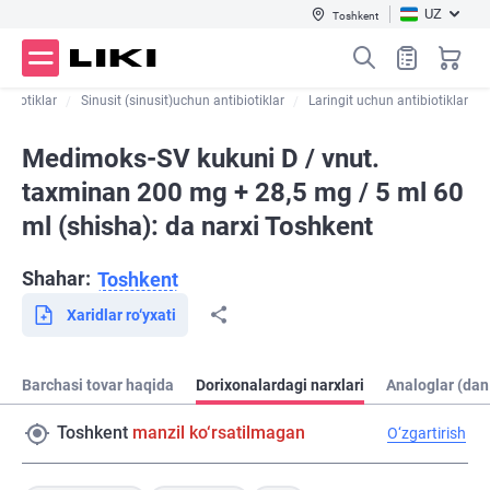
UZ
Toshkent
ibiotiklar
Sinusit (sinusit)uchun antibiotiklar
Laringit uchun antibiotiklar
Medimoks-SV kukuni D / vnut.
taxminan 200 mg + 28,5 mg / 5 ml 60
ml (shisha): da narxi Toshkent
Shahar:
Toshkent
Xaridlar ro‘yxati
Barchasi tovar haqida
Dorixonalardagi narxlari
Analoglar (dan
Toshkent
manzil ko‘rsatilmagan
O‘zgartirish