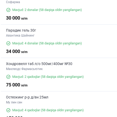
Софарма
Mavjud: 2 donalar
(58 daqiqa oldin yangilangan)
30 000
so'm
Парадик гель 30г
Авантика Шайнинг
Mavjud: 4 donalar
(58 daqiqa oldin yangilangan)
34 000
so'm
Хондровелл таб.п/о 500мг/400мг №30
Маклеодс Фармасьютик
Mavjud: 2 qadoqlar
(58 daqiqa oldin yangilangan)
75 000
so'm
Остеокинг р-р.д/вн 25мл
Му лин сен
Mavjud: 4 qadoqlar
(58 daqiqa oldin yangilangan)