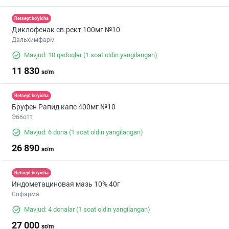
Retsept bo'yicha
Диклофенак св.рект 100мг №10
Дальхимфарм
Mavjud: 10 qadoqlar
(1 soat oldin yangilangan)
11 830
so'm
Retsept bo'yicha
Бруфен Рапид капс 400мг №10
Эбботт
Mavjud: 6 dona
(1 soat oldin yangilangan)
26 890
so'm
Retsept bo'yicha
Индометациновая мазь 10% 40г
Софарма
Mavjud: 4 donalar
(1 soat oldin yangilangan)
27 000
so'm