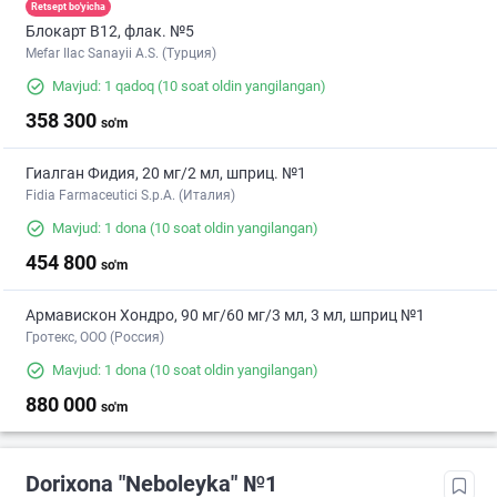
Retsept bo'yicha
Блокарт B12, флак. №5
Mefar Ilac Sanayii A.S. (Турция)
Mavjud: 1 qadoq
(10 soat oldin yangilangan)
358 300
so'm
Гиалган Фидия, 20 мг/2 мл, шприц. №1
Fidia Farmaceutici S.p.A. (Италия)
Mavjud: 1 dona
(10 soat oldin yangilangan)
454 800
so'm
Армавискон Хондро, 90 мг/60 мг/3 мл, 3 мл, шприц №1
Гротекс, ООО (Россия)
Mavjud: 1 dona
(10 soat oldin yangilangan)
880 000
so'm
Dorixona "Neboleyka" №1