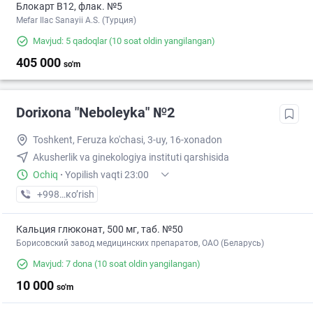
Блокарт B12, флак. №5
Mefar Ilac Sanayii A.S. (Турция)
Mavjud: 5 qadoqlar
(10 soat oldin yangilangan)
405 000
so'm
Dorixona "Neboleyka" №2
Toshkent, Feruza ko'chasi, 3-uy, 16-xonadon
Akusherlik va ginekologiya instituti qarshisida
Ochiq
·
Yopilish vaqti 23:00
+998 (71) XXX-XX-XX
кo’rish
Кальция глюконат, 500 мг, таб. №50
Борисовский завод медицинских препаратов, ОАО (Беларусь)
Mavjud: 7 dona
(10 soat oldin yangilangan)
10 000
so'm