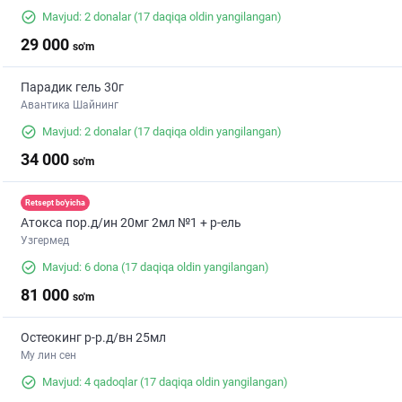
Mavjud: 2 donalar
(17 daqiqa oldin yangilangan)
29 000
so'm
Парадик гель 30г
Авантика Шайнинг
Mavjud: 2 donalar
(17 daqiqa oldin yangilangan)
34 000
so'm
Retsept bo'yicha
Атокса пор.д/ин 20мг 2мл №1 + р-ель
Узгермед
Mavjud: 6 dona
(17 daqiqa oldin yangilangan)
81 000
so'm
Остеокинг р-р.д/вн 25мл
Му лин сен
Mavjud: 4 qadoqlar
(17 daqiqa oldin yangilangan)