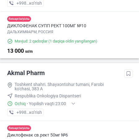
+998 (95) XXX-XX-XX
кo’rish
Retsept bo'yicha
ДИКЛОФЕНАК СУПП РЕКТ 100МГ №10
ДАЛЬХИМФАРМ, РОССИЯ
Mavjud: 2 qadoqlar
(1 daqiqa oldin yangilangan)
13 000
so'm
Akmal Pharm
Toshkent shahri. Shayxontohur tumani, Farobi
ko'chasi, 383 A
Respublika Onkologiya Dispantseri
Ochiq
·
Yopilish vaqti 23:00
+998 (99) XXX-XX-XX
кo’rish
Retsept bo'yicha
Диклофенак св.рект 50мг №6