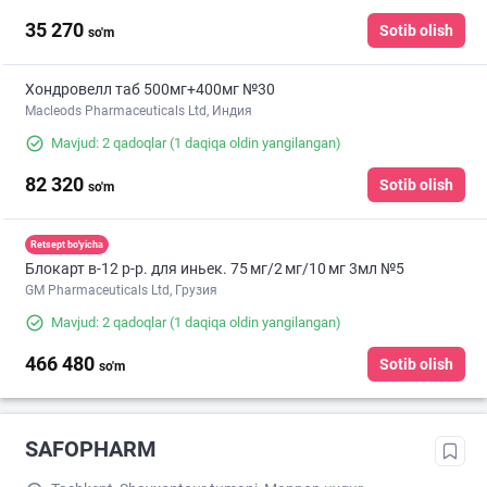
35 270
Sotib olish
so'm
Хондровелл таб 500мг+400мг №30
Macleods Pharmaceuticals Ltd, Индия
Mavjud: 2 qadoqlar
(1 daqiqa oldin yangilangan)
82 320
Sotib olish
so'm
Retsept bo'yicha
Блокарт в-12 р-р. для иньек. 75 мг/2 мг/10 мг 3мл №5
GM Pharmaceuticals Ltd, Грузия
Mavjud: 2 qadoqlar
(1 daqiqa oldin yangilangan)
466 480
Sotib olish
so'm
SAFOPHARM