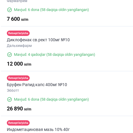
Фармаприм
Mavjud: 6 dona
(58 daqiqa oldin yangilangan)
7 600
so'm
Retsept bo'yicha
Диклофенак св.рект 100мг №10
Дальхимфарм
Mavjud: 4 qadoqlar
(58 daqiqa oldin yangilangan)
12 000
so'm
Retsept bo'yicha
Бруфен Рапид капс 400мг №10
Эбботт
Mavjud: 6 dona
(58 daqiqa oldin yangilangan)
26 890
so'm
Retsept bo'yicha
Индометациновая мазь 10% 40г