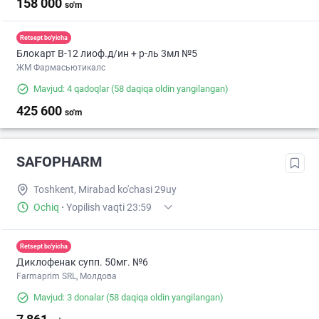
158 000
so'm
Retsept bo'yicha
Блокарт В-12 лиоф.д/ин + р-ль 3мл №5
ЖМ Фармасьютикалс
Mavjud: 4 qadoqlar
(58 daqiqa oldin yangilangan)
425 600
so'm
SAFOPHARM
Toshkent, Mirabad ko'chasi 29uy
Ochiq
·
Yopilish vaqti 23:59
Retsept bo'yicha
Диклофенак супп. 50мг. №6
Farmaprim SRL, Молдова
Mavjud: 3 donalar
(58 daqiqa oldin yangilangan)