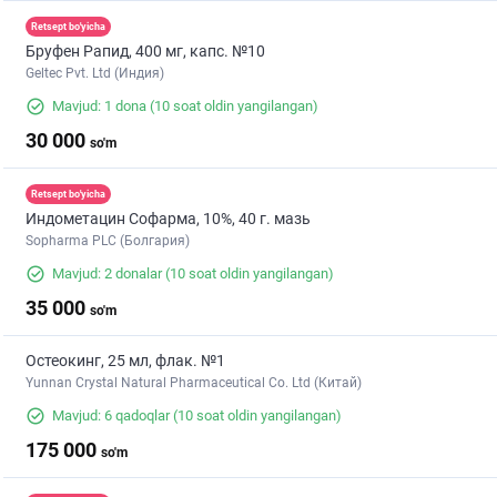
Retsept bo'yicha
Бруфен Рапид, 400 мг, капс. №10
Geltec Pvt. Ltd (Индия)
Mavjud: 1 dona
(10 soat oldin yangilangan)
30 000
so'm
Retsept bo'yicha
Индометацин Софарма, 10%, 40 г. мазь
Sopharma PLC (Болгария)
Mavjud: 2 donalar
(10 soat oldin yangilangan)
35 000
so'm
Остеокинг, 25 мл, флак. №1
Yunnan Crystal Natural Pharmaceutical Co. Ltd (Китай)
Mavjud: 6 qadoqlar
(10 soat oldin yangilangan)
175 000
so'm