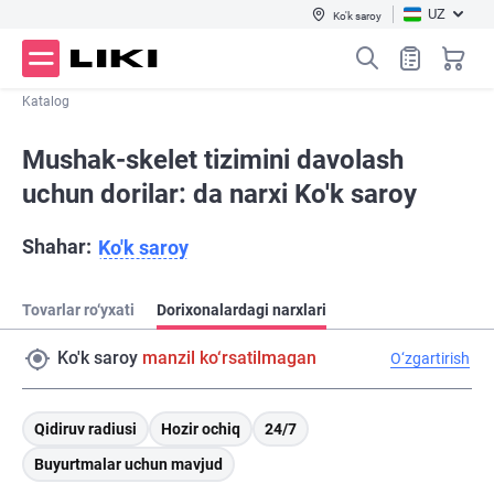
UZ
Ko'k saroy
Katalog
Mushak-skelet tizimini davolash
uchun dorilar: da narxi Ko'k saroy
Shahar:
Ko'k saroy
Tovarlar ro‘yxati
Dorixonalardagi narxlari
Ko'k saroy
manzil ko‘rsatilmagan
O‘zgartirish
Qidiruv radiusi
Hozir ochiq
24/7
Buyurtmalar uchun mavjud