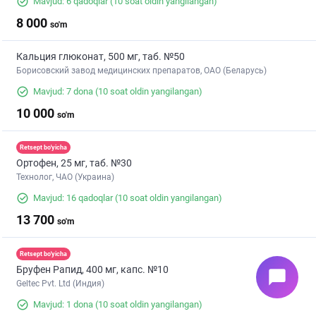
Mavjud: 6 qadoqlar
(10 soat oldin yangilangan)
8 000
so'm
Кальция глюконат, 500 мг, таб. №50
Борисовский завод медицинских препаратов, ОАО (Беларусь)
Mavjud: 7 dona
(10 soat oldin yangilangan)
10 000
so'm
Retsept bo'yicha
Ортофен, 25 мг, таб. №30
Технолог, ЧАО (Украина)
Mavjud: 16 qadoqlar
(10 soat oldin yangilangan)
13 700
so'm
Retsept bo'yicha
Бруфен Рапид, 400 мг, капс. №10
chat_bubble
Geltec Pvt. Ltd (Индия)
Mavjud: 1 dona
(10 soat oldin yangilangan)