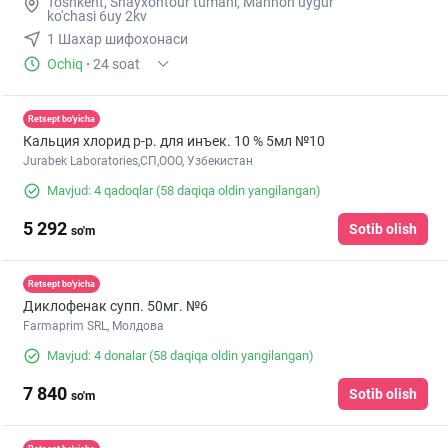
Toshkent, Shayxontour tumani, Mannon uygur
ko'chasi 6uy 2kv
1 Шахар шифохонаси
Ochiq
·
24 soat
Retsept bo'yicha
Кальция хлорид р-р. для инъек. 10 % 5мл №10
Jurabek Laboratories,СП,ООО, Узбекистан
Mavjud: 4 qadoqlar
(58 daqiqa oldin yangilangan)
5 292
Sotib olish
so'm
Retsept bo'yicha
Диклофенак супп. 50мг. №6
Farmaprim SRL, Молдова
Mavjud: 4 donalar
(58 daqiqa oldin yangilangan)
7 840
Sotib olish
so'm