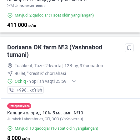
ЖМ Фармасьютикалс
Mavjud: 2 qadoqlar
(1 soat oldin yangilangan)
411 000
so'm
Dorixana OK farm №3 (Yashnabod
tumani)
Toshkent, Tuzel 2-kvartal, 12B-uy, 37-xonadon
40 let, "Kresitik" chorrahasi
Ochiq
·
Yopilish vaqti 23:59
+998 (90) XXX-XX-XX
кo’rish
Retsept bo'yicha
Кальция хлорид, 10%, 5 мл, амп. №10
Jurabek Laboratories, СП, ООО (Узбекистан)
Mavjud: 10 qadoqlar
(10 soat oldin yangilangan)
8 000
so'm