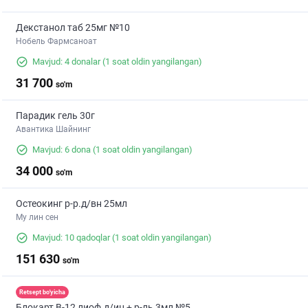
Декстанол таб 25мг №10
Нобель Фармсаноат
Mavjud: 4 donalar
(1 soat oldin yangilangan)
31 700
so'm
Парадик гель 30г
Авантика Шайнинг
Mavjud: 6 dona
(1 soat oldin yangilangan)
34 000
so'm
Остеокинг р-р.д/вн 25мл
Му лин сен
Mavjud: 10 qadoqlar
(1 soat oldin yangilangan)
151 630
so'm
Retsept bo'yicha
Блокарт В-12 лиоф.д/ин + р-ль 3мл №5