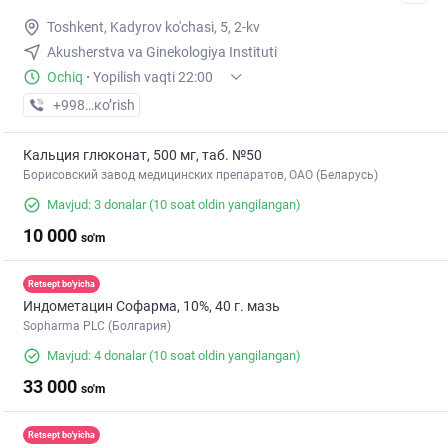
Toshkent, Kadyrov ko'chasi, 5, 2-kv
Akusherstva va Ginekologiya Instituti
Ochiq
·
Yopilish vaqti 22:00
+998 (71) XXX-XX-XX
кo’rish
Кальция глюконат, 500 мг, таб. №50
Борисовский завод медицинских препаратов, ОАО (Беларусь)
Mavjud: 3 donalar
(10 soat oldin yangilangan)
10 000
so'm
Retsept bo'yicha
Индометацин Софарма, 10%, 40 г. мазь
Sopharma PLC (Болгария)
Mavjud: 4 donalar
(10 soat oldin yangilangan)
33 000
so'm
Retsept bo'yicha