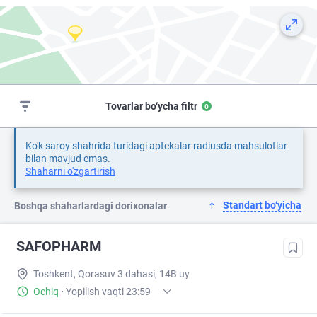
Tovarlar bo‘ycha filtr
0
Ko'k saroy shahrida turidagi aptekalar radiusda mahsulotlar
bilan mavjud emas.
Shaharni o'zgartirish
Standart bo‘yicha
Boshqa shaharlardagi dorixonalar
SAFOPHARM
Toshkent, Qorasuv 3 dahasi, 14B uy
Ochiq
·
Yopilish vaqti 23:59