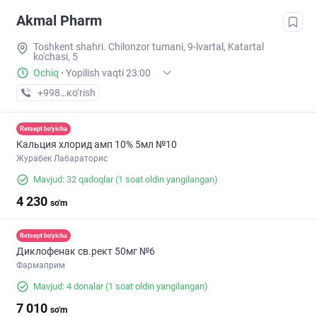
Akmal Pharm
Toshkent shahri. Chilonzor tumani, 9-lvartal, Katartal
ko'chasi, 5
Ochiq
·
Yopilish vaqti 23:00
+998 (99) XXX-XX-XX
кo’rish
Retsept bo'yicha
Кальция хлорид амп 10% 5мл №10
Журабек Лабараторис
Mavjud: 32 qadoqlar
(1 soat oldin yangilangan)
4 230
so'm
Retsept bo'yicha
Диклофенак св.рект 50мг №6
Фармаприм
Mavjud: 4 donalar
(1 soat oldin yangilangan)
7 010
so'm