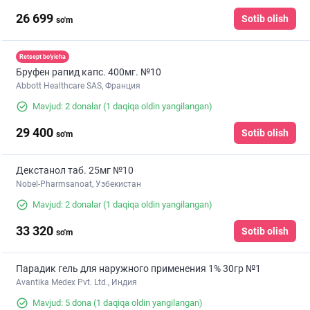
26 699
Sotib olish
so'm
Retsept bo'yicha
Бруфен рапид капс. 400мг. №10
Abbott Healthcare SAS, Франция
Mavjud: 2 donalar
(1 daqiqa oldin yangilangan)
29 400
Sotib olish
so'm
Декстанол таб. 25мг №10
Nobel-Pharmsanoat, Узбекистан
Mavjud: 2 donalar
(1 daqiqa oldin yangilangan)
33 320
Sotib olish
so'm
Парадик гель для наружного применения 1% 30гр №1
Avantika Medex Pvt. Ltd., Индия
Mavjud: 5 dona
(1 daqiqa oldin yangilangan)