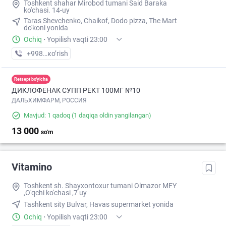
Toshkent shahar Mirobod tumani Said Baraka
ko'chasi. 14-uy
Taras Shevchenko, Chaikof, Dodo pizza, The Mart
do'koni yonida
Ochiq
·
Yopilish vaqti 23:00
+998 (95) XXX-XX-XX
кo’rish
Retsept bo'yicha
ДИКЛОФЕНАК СУПП РЕКТ 100МГ №10
ДАЛЬХИМФАРМ, РОССИЯ
Mavjud: 1 qadoq
(1 daqiqa oldin yangilangan)
13 000
so'm
Vitamino
Toshkent sh. Shayxontoxur tumani Olmazor MFY
,O'qchi ko'chasi ,7 uy
Tashkent sity Bulvar, Havas supermarket yonida
Ochiq
·
Yopilish vaqti 23:00