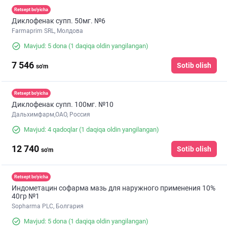
Retsept bo'yicha
Диклофенак супп. 50мг. №6
Farmaprim SRL, Молдова
Mavjud: 5 dona
(1 daqiqa oldin yangilangan)
7 546
Sotib olish
so'm
Retsept bo'yicha
Диклофенак супп. 100мг. №10
Дальхимфарм,ОАО, Россия
Mavjud: 4 qadoqlar
(1 daqiqa oldin yangilangan)
12 740
Sotib olish
so'm
Retsept bo'yicha
Индометацин софарма мазь для наружного применения 10%
40гр №1
Sopharma PLC, Болгария
Mavjud: 5 dona
(1 daqiqa oldin yangilangan)