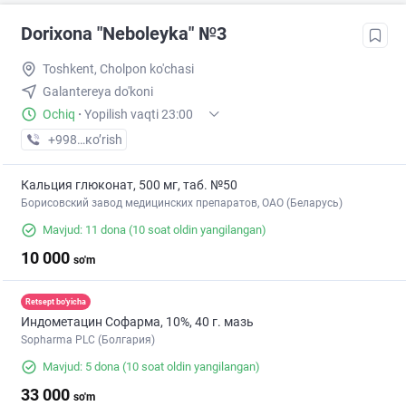
Dorixona "Neboleyka" №3
Toshkent, Cholpon ko'chasi
Galantereya do'koni
Ochiq
·
Yopilish vaqti 23:00
+998 (71) XXX-XX-XX
кo’rish
Кальция глюконат, 500 мг, таб. №50
Борисовский завод медицинских препаратов, ОАО (Беларусь)
Mavjud: 11 dona
(10 soat oldin yangilangan)
10 000
so'm
Retsept bo'yicha
Индометацин Софарма, 10%, 40 г. мазь
Sopharma PLC (Болгария)
Mavjud: 5 dona
(10 soat oldin yangilangan)
33 000
so'm