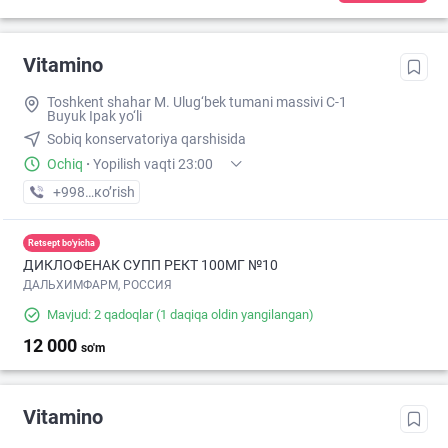
Vitamino
Toshkent shahar M. Ulug‘bek tumani massivi C-1
Buyuk Ipak yo‘li
Sobiq konservatoriya qarshisida
Ochiq
·
Yopilish vaqti 23:00
+998 (95) XXX-XX-XX
кo’rish
Retsept bo'yicha
ДИКЛОФЕНАК СУПП РЕКТ 100МГ №10
ДАЛЬХИМФАРМ, РОССИЯ
Mavjud: 2 qadoqlar
(1 daqiqa oldin yangilangan)
12 000
so'm
Vitamino