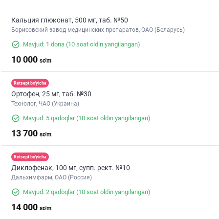
Кальция глюконат, 500 мг, таб. №50
Борисовский завод медицинских препаратов, ОАО (Беларусь)
Mavjud: 1 dona
(10 soat oldin yangilangan)
10 000
so'm
Retsept bo'yicha
Ортофен, 25 мг, таб. №30
Технолог, ЧАО (Украина)
Mavjud: 5 qadoqlar
(10 soat oldin yangilangan)
13 700
so'm
Retsept bo'yicha
Диклофенак, 100 мг, супп. рект. №10
Дальхимфарм, ОАО (Россия)
Mavjud: 2 qadoqlar
(10 soat oldin yangilangan)
14 000
so'm