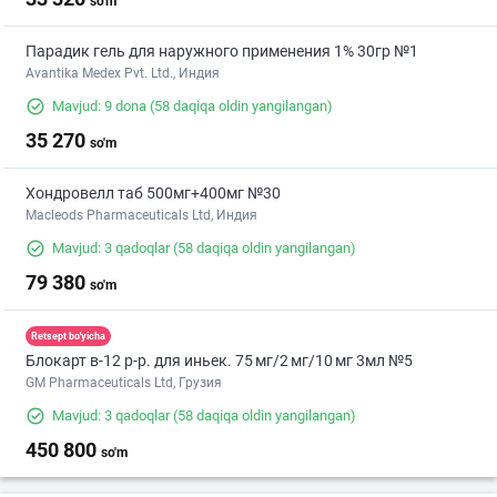
so'm
Парадик гель для наружного применения 1% 30гр №1
Avantika Medex Pvt. Ltd., Индия
Mavjud: 9 dona
(58 daqiqa oldin yangilangan)
35 270
so'm
Хондровелл таб 500мг+400мг №30
Macleods Pharmaceuticals Ltd, Индия
Mavjud: 3 qadoqlar
(58 daqiqa oldin yangilangan)
79 380
so'm
Retsept bo'yicha
Блокарт в-12 р-р. для иньек. 75 мг/2 мг/10 мг 3мл №5
GM Pharmaceuticals Ltd, Грузия
Mavjud: 3 qadoqlar
(58 daqiqa oldin yangilangan)
450 800
so'm