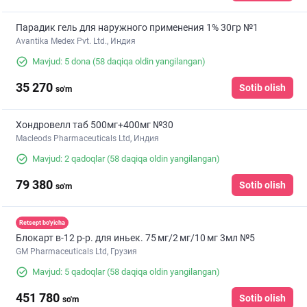
Парадик гель для наружного применения 1% 30гр №1
Avantika Medex Pvt. Ltd., Индия
Mavjud: 5 dona
(58 daqiqa oldin yangilangan)
35 270
Sotib olish
so'm
Хондровелл таб 500мг+400мг №30
Macleods Pharmaceuticals Ltd, Индия
Mavjud: 2 qadoqlar
(58 daqiqa oldin yangilangan)
79 380
Sotib olish
so'm
Retsept bo'yicha
Блокарт в-12 р-р. для иньек. 75 мг/2 мг/10 мг 3мл №5
GM Pharmaceuticals Ltd, Грузия
Mavjud: 5 qadoqlar
(58 daqiqa oldin yangilangan)
451 780
Sotib olish
so'm