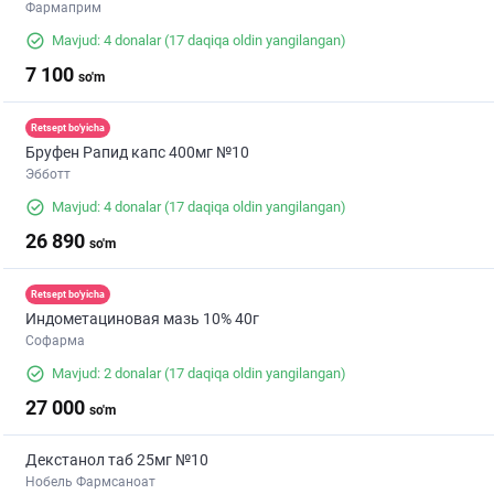
Фармаприм
Mavjud: 4 donalar
(17 daqiqa oldin yangilangan)
7 100
so'm
Retsept bo'yicha
Бруфен Рапид капс 400мг №10
Эбботт
Mavjud: 4 donalar
(17 daqiqa oldin yangilangan)
26 890
so'm
Retsept bo'yicha
Индометациновая мазь 10% 40г
Софарма
Mavjud: 2 donalar
(17 daqiqa oldin yangilangan)
27 000
so'm
Декстанол таб 25мг №10
Нобель Фармсаноат