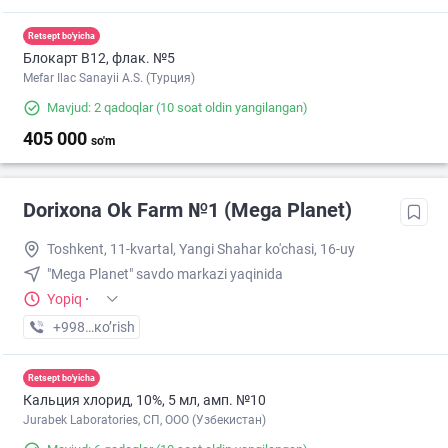
Retsept bo'yicha
Блокарт B12, флак. №5
Mefar Ilac Sanayii A.S. (Турция)
Mavjud: 2 qadoqlar
(10 soat oldin yangilangan)
405 000
so'm
Dorixona Ok Farm №1 (Mega Planet)
Toshkent, 11-kvartal, Yangi Shahar ko'chasi, 16-uy
"Mega Planet" savdo markazi yaqinida
Yopiq
·
+998 (90) XXX-XX-XX
кo’rish
Retsept bo'yicha
Кальция хлорид, 10%, 5 мл, амп. №10
Jurabek Laboratories, СП, ООО (Узбекистан)