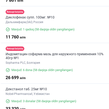
7 861
so'm
Retsept bo'yicha
Диклофенак супп. 100мг. №10
Дальхимфарм,ОАО, Россия
Mavjud: 1 qadoq
(58 daqiqa oldin yangilangan)
11 760
so'm
Retsept bo'yicha
Индометацин софарма мазь для наружного применения 10%
40гр №1
Sopharma PLC, Болгария
Mavjud: 6 dona
(58 daqiqa oldin yangilangan)
26 699
so'm
Декстанол таб. 25мг №10
Nobel-Pharmsanoat, Узбекистан
Mavjud: 3 donalar
(58 daqiqa oldin yangilangan)
33 320