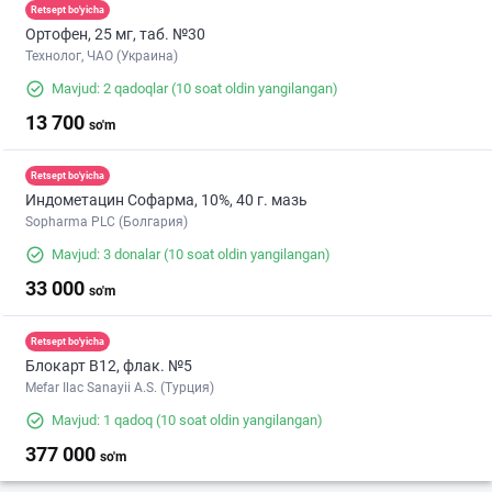
Retsept bo'yicha
Ортофен, 25 мг, таб. №30
Технолог, ЧАО (Украина)
Mavjud: 2 qadoqlar
(10 soat oldin yangilangan)
13 700
so'm
Retsept bo'yicha
Индометацин Софарма, 10%, 40 г. мазь
Sopharma PLC (Болгария)
Mavjud: 3 donalar
(10 soat oldin yangilangan)
33 000
so'm
Retsept bo'yicha
Блокарт B12, флак. №5
Mefar Ilac Sanayii A.S. (Турция)
Mavjud: 1 qadoq
(10 soat oldin yangilangan)
377 000
so'm