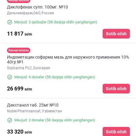
Retsept bo'yicha
Диклофенак супп. 100мг. №10
Дальхимфарм,ОАО, Россия
Mavjud: 3 qadoqlar
(58 daqiqa oldin yangilangan)
11 817
Sotib olish
so'm
Retsept bo'yicha
Индометацин софарма мазь для наружного применения 10%
40гр №1
Sopharma PLC, Болгария
Mavjud: 4 donalar
(58 daqiqa oldin yangilangan)
26 699
Sotib olish
so'm
Декстанол таб. 25мг №10
Nobel-Pharmsanoat, Узбекистан
Mavjud: 2 donalar
(58 daqiqa oldin yangilangan)
33 320
Sotib olish
so'm