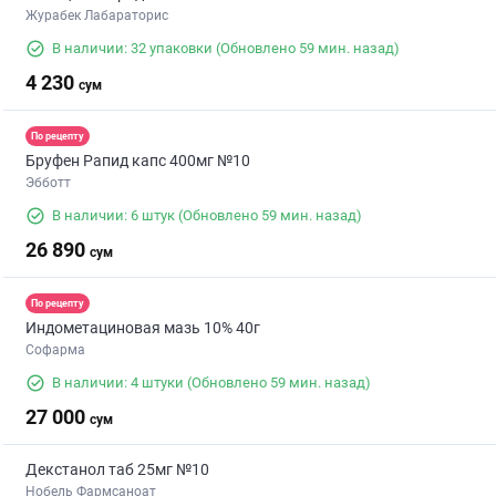
Журабек Лабараторис
В наличии: 32 упаковки
(Обновлено 59 мин. назад)
4 230
сум
По рецепту
Бруфен Рапид капс 400мг №10
Эбботт
В наличии: 6 штук
(Обновлено 59 мин. назад)
26 890
сум
По рецепту
Индометациновая мазь 10% 40г
Софарма
В наличии: 4 штуки
(Обновлено 59 мин. назад)
27 000
сум
Декстанол таб 25мг №10
Нобель Фармсаноат