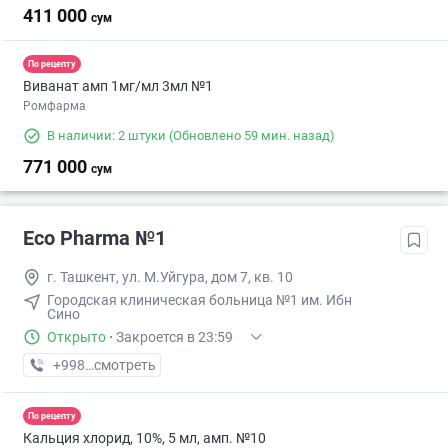
411 000
сум
По рецепту
Виванат амп 1мг/мл 3мл №1
Ромфарма
В наличии: 2 штуки
(Обновлено 59 мин. назад)
771 000
сум
Eco Pharma №1
г. Ташкент, ул. М.Уйгура, дом 7, кв. 10
Городская клиническая больница №1 им. Ибн
Сино
Открыто
·
Закроется в 23:59
+998 (71) XXX-XX-XX
смотреть
По рецепту
Кальция хлорид, 10%, 5 мл, амп. №10