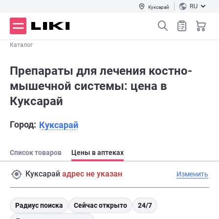
RU
Куксарай
Каталог
Препараты для лечения костно-
мышечной системы: цена в
Куксарай
Город:
Куксарай
Список товаров
Цены в аптеках
Куксарай
адрес не указан
Изменить
Радиус поиска
Сейчас открыто
24/7