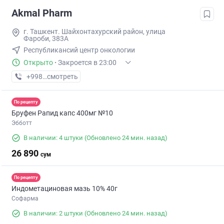
Akmal Pharm
г. Ташкент. Шайхонтахурский район, улица
Фароби, 383А
Республикансий центр онкологии
Открыто
·
Закроется в 23:00
+998 (99) XXX-XX-XX
смотреть
По рецепту
Бруфен Рапид капс 400мг №10
Эбботт
В наличии: 4 штуки
(Обновлено 24 мин. назад)
26 890
сум
По рецепту
Индометациновая мазь 10% 40г
Софарма
В наличии: 2 штуки
(Обновлено 24 мин. назад)