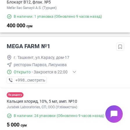
Блокарт B12, флак. №5
Mefar Ilac Sanayii A.S. (Турция)
В наличии: 1 упаковка
(Обновлено 9 часов назад)
400 000
сум
MEGA FARM №1
г. Ташкент, ул.Карасу, дом-17
ресторан Парвоз, Лисунова
Открыто
·
Закроется в 22:00
+998 (71) XXX-XX-XX
смотреть
По рецепту
Кальция хлорид, 10%, 5 мл, амп. №10
Jurabek Laboratories, СП, ООО (Узбекистан)
chat_bubble
В наличии: 24 упаковки
(Обновлено 9 часов назад)
5 000
сум