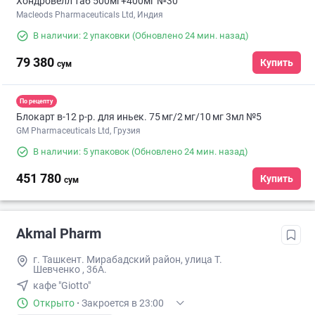
Хондровелл таб 500мг+400мг №30
Macleods Pharmaceuticals Ltd, Индия
В наличии: 2 упаковки
(Обновлено 24 мин. назад)
79 380
Купить
сум
По рецепту
Блокарт в-12 р-р. для иньек. 75 мг/2 мг/10 мг 3мл №5
GM Pharmaceuticals Ltd, Грузия
В наличии: 5 упаковок
(Обновлено 24 мин. назад)
451 780
Купить
сум
Akmal Pharm
г. Ташкент. Мирабадский район, улица Т.
Шевченко , 36А.
кафе "Giotto"
Открыто
·
Закроется в 23:00