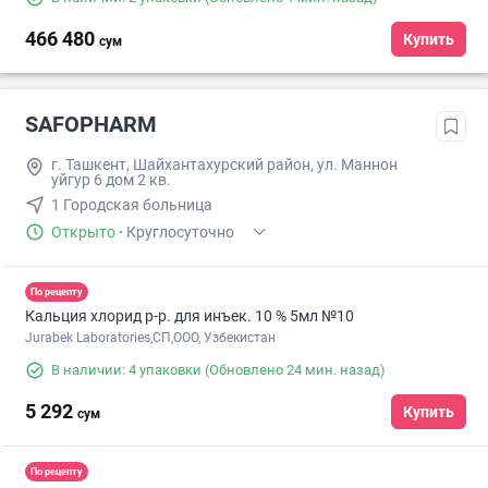
466 480
Купить
сум
SAFOPHARM
г. Ташкент, Шайхантахурский район, ул. Маннон
уйгур 6 дом 2 кв.
1 Городская больница
Открыто
·
Круглосуточно
По рецепту
Кальция хлорид р-р. для инъек. 10 % 5мл №10
Jurabek Laboratories,СП,ООО, Узбекистан
В наличии: 4 упаковки
(Обновлено 24 мин. назад)
5 292
Купить
сум
По рецепту