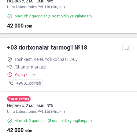
Нервекс, 2 мл, амп. №5
Ultra Laboratories Pvt. Ltd (Индия)
Mavjud: 2 qadoqlar
(5 soat oldin yangilangan)
42 000
so'm
+03 dorixonalar tarmog'i №18
Toshkent, Keles Yo'li ko'chasi, 7-uy
"Shams" markazi
Yopiq
·
+998 (77) XXX-XX-XX
кo’rish
Retsept bo'yicha
Нервекс, 2 мл, амп. №5
Ultra Laboratories Pvt. Ltd (Индия)
Mavjud: 2 qadoqlar
(5 soat oldin yangilangan)
42 000
so'm