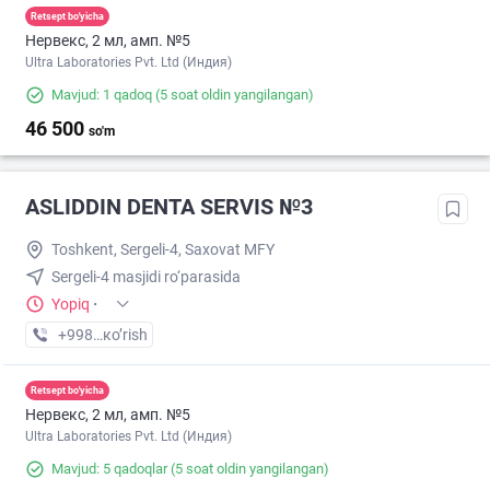
Retsept bo'yicha
Нервекс, 2 мл, амп. №5
Ultra Laboratories Pvt. Ltd (Индия)
Mavjud: 1 qadoq
(5 soat oldin yangilangan)
46 500
so'm
ASLIDDIN DENTA SERVIS №3
Toshkent, Sergeli-4, Saxovat MFY
Sergeli-4 masjidi ro‘parasida
Yopiq
·
+998 (99) XXX-XX-XX
кo’rish
Retsept bo'yicha
Нервекс, 2 мл, амп. №5
Ultra Laboratories Pvt. Ltd (Индия)
Mavjud: 5 qadoqlar
(5 soat oldin yangilangan)