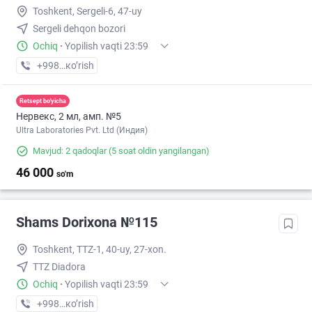
Toshkent, Sergeli-6, 47-uy
Sergeli dehqon bozori
Ochiq
·
Yopilish vaqti 23:59
+998 (77) XXX-XX-XX
кo’rish
Retsept bo'yicha
Нервекс, 2 мл, амп. №5
Ultra Laboratories Pvt. Ltd (Индия)
Mavjud: 2 qadoqlar
(5 soat oldin yangilangan)
46 000
so'm
Shams Dorixona №115
Toshkent, TTZ-1, 40-uy, 27-xon.
TTZ Diadora
Ochiq
·
Yopilish vaqti 23:59
+998 (99) XXX-XX-XX
кo’rish