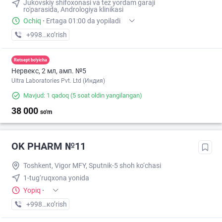
Jukovskiy shifoxonasi va tez yordam garaji
ro'parasida, Andrologiya klinikasi
Ochiq
·
Ertaga 01:00 da yopiladi
+998 (97) XXX-XX-XX
кo’rish
Retsept bo'yicha
Нервекс, 2 мл, амп. №5
Ultra Laboratories Pvt. Ltd (Индия)
Mavjud: 1 qadoq
(5 soat oldin yangilangan)
38 000
so'm
OK PHARM №11
Toshkent, Vigor MFY, Sputnik-5 shoh ko‘chasi
1-tug‘ruqxona yonida
Yopiq
·
+998 (90) XXX-XX-XX
кo’rish