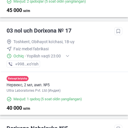
Mavjud: 2 qadoqlar
(5 soat oldin yangilangan)
45 000
so'm
03 nol uch Dorixona № 17
Toshkent, Obihayot ko'chasi, 1B-uy
Faiz mebel fabrikasi
Ochiq
·
Yopilish vaqti 23:00
+998 (77) XXX-XX-XX
кo’rish
Retsept bo'yicha
Нервекс, 2 мл, амп. №5
Ultra Laboratories Pvt. Ltd (Индия)
Mavjud: 1 qadoq
(5 soat oldin yangilangan)
40 000
so'm