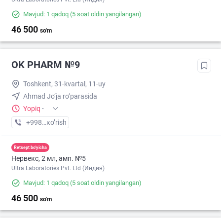
Mavjud: 1 qadoq
(5 soat oldin yangilangan)
46 500
so'm
OK PHARM №9
Toshkent, 31-kvartal, 11-uy
Ahmad Jo‘ja ro‘parasida
Yopiq
·
+998 (90) XXX-XX-XX
кo’rish
Retsept bo'yicha
Нервекс, 2 мл, амп. №5
Ultra Laboratories Pvt. Ltd (Индия)
Mavjud: 1 qadoq
(5 soat oldin yangilangan)
46 500
so'm