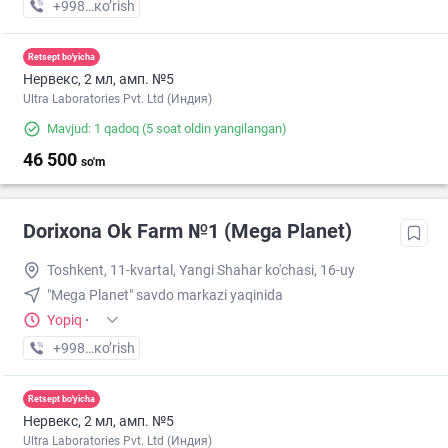
+998 (90) XXX-XX-XX
кo’rish
Retsept bo'yicha
Нервекс, 2 мл, амп. №5
Ultra Laboratories Pvt. Ltd (Индия)
Mavjud: 1 qadoq
(5 soat oldin yangilangan)
46 500
so'm
Dorixona Ok Farm №1 (Mega Planet)
Toshkent, 11-kvartal, Yangi Shahar ko'chasi, 16-uy
"Mega Planet" savdo markazi yaqinida
Yopiq
·
+998 (90) XXX-XX-XX
кo’rish
Retsept bo'yicha
Нервекс, 2 мл, амп. №5
Ultra Laboratories Pvt. Ltd (Индия)