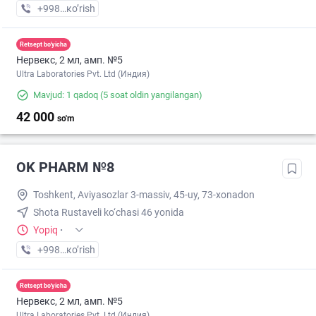
+998 (77) XXX-XX-XX
кo’rish
Retsept bo'yicha
Нервекс, 2 мл, амп. №5
Ultra Laboratories Pvt. Ltd (Индия)
Mavjud: 1 qadoq
(5 soat oldin yangilangan)
42 000
so'm
OK PHARM №8
Toshkent, Aviyasozlar 3-massiv, 45-uy, 73-xonadon
Shota Rustaveli ko‘chasi 46 yonida
Yopiq
·
+998 (90) XXX-XX-XX
кo’rish
Retsept bo'yicha
Нервекс, 2 мл, амп. №5
Ultra Laboratories Pvt. Ltd (Индия)