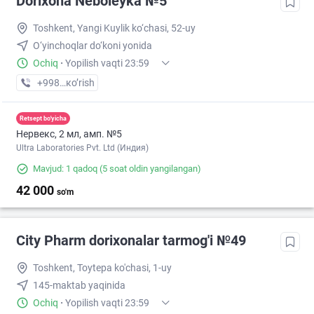
Dorixona Neboleyka №5
Toshkent, Yangi Kuylik ko‘chasi, 52-uy
O‘yinchoqlar do‘koni yonida
Ochiq
·
Yopilish vaqti 23:59
+998 (55) XXX-XX-XX
кo’rish
Retsept bo'yicha
Нервекс, 2 мл, амп. №5
Ultra Laboratories Pvt. Ltd (Индия)
Mavjud: 1 qadoq
(5 soat oldin yangilangan)
42 000
so'm
City Pharm dorixonalar tarmog'i №49
Toshkent, Toytepa ko'chasi, 1-uy
145-maktab yaqinida
Ochiq
·
Yopilish vaqti 23:59