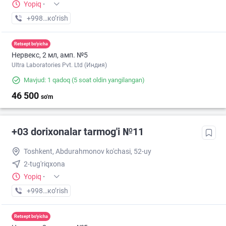
Yopiq
·
+998 (90) XXX-XX-XX
кo’rish
Retsept bo'yicha
Нервекс, 2 мл, амп. №5
Ultra Laboratories Pvt. Ltd (Индия)
Mavjud: 1 qadoq
(5 soat oldin yangilangan)
46 500
so'm
+03 dorixonalar tarmog'i №11
Toshkent, Abdurahmonov ko'chasi, 52-uy
2-tug'riqxona
Yopiq
·
+998 (94) XXX-XX-XX
кo’rish
Retsept bo'yicha