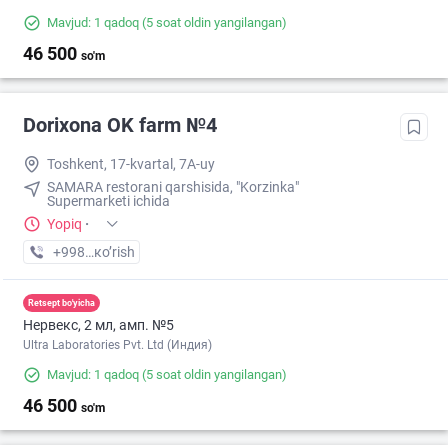
Mavjud: 1 qadoq
(5 soat oldin yangilangan)
46 500
so'm
Dorixona ОK farm №4
Toshkent, 17-kvartal, 7A-uy
SAMARA restorani qarshisida, "Korzinka"
Supermarketi ichida
Yopiq
·
+998 (90) XXX-XX-XX
кo’rish
Retsept bo'yicha
Нервекс, 2 мл, амп. №5
Ultra Laboratories Pvt. Ltd (Индия)
Mavjud: 1 qadoq
(5 soat oldin yangilangan)
46 500
so'm