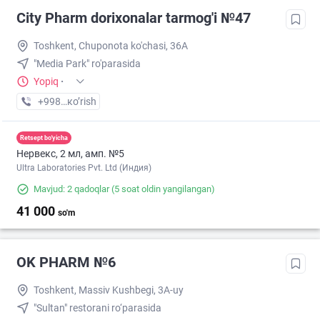
City Pharm dorixonalar tarmog'i №47
Toshkent, Chuponota ko'chasi, 36A
"Media Park" ro'parasida
Yopiq
·
+998 (77) XXX-XX-XX
кo’rish
Retsept bo'yicha
Нервекс, 2 мл, амп. №5
Ultra Laboratories Pvt. Ltd (Индия)
Mavjud: 2 qadoqlar
(5 soat oldin yangilangan)
41 000
so'm
OK PHARM №6
Toshkent, Massiv Kushbegi, 3A-uy
"Sultan" restorani ro‘parasida