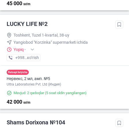
45 000
so'm
LUCKY LIFE №2
Toshkent, Tuzel 1-kvartal, 38-uy
Yangiobod "Korzinka" supermarketi ichida
Yopiq
·
+998 (95) XXX-XX-XX
кo’rish
Retsept bo'yicha
Нервекс, 2 мл, амп. №5
Ultra Laboratories Pvt. Ltd (Индия)
Mavjud: 2 qadoqlar
(5 soat oldin yangilangan)
42 000
so'm
Shams Dorixona №104