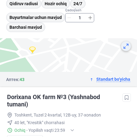
Qidiruv radiusi
Hozir ochiq
24/7
Qadoqlash
Buyurtmalar uchun mavjud
Barchasi mavjud
Standart bo‘yicha
Аптек:
43
Dorixana OK farm №3 (Yashnabod
tumani)
Toshkent, Tuzel 2-kvartal, 12B-uy, 37-xonadon
40 let, "Kresitik" chorrahasi
Ochiq
·
Yopilish vaqti 23:59