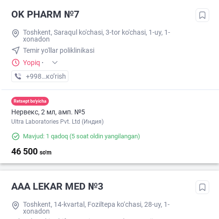
OK PHARM №7
Toshkent, Saraqul ko'chasi, 3-tor ko'chasi, 1-uy, 1-
xonadon
Temir yo'llar poliklinikasi
Yopiq
·
+998 (90) XXX-XX-XX
кo’rish
Retsept bo'yicha
Нервекс, 2 мл, амп. №5
Ultra Laboratories Pvt. Ltd (Индия)
Mavjud: 1 qadoq
(5 soat oldin yangilangan)
46 500
so'm
AAA LEKAR MED №3
Toshkent, 14-kvartal, Foziltepa ko‘chasi, 28-uy, 1-
xonadon