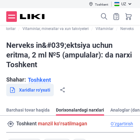
UZ
Toshkent
tik dorilar
Vitaminlar, minerallar va xun takviyeleri
Vitaminlar
Nerveks
Nerveks in&#039;ektsiya uchun
eritma, 2 ml №5 (ampulalar): da narxi
Toshkent
Shahar:
Toshkent
Xaridlar ro‘yxati
Barchasi tovar haqida
Dorixonalardagi narxlari
Analoglar (dan
Toshkent
manzil ko‘rsatilmagan
O‘zgartirish