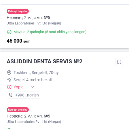
Retsept bo'yicha
Нервекс, 2 мл, амп. №5
Ultra Laboratories Pvt. Ltd (Индия)
Mavjud: 2 qadoqlar
(5 soat oldin yangilangan)
46 000
so'm
ASLIDDIN DENTA SERVIS №2
Toshkent, Sergeli-II, 70-uy
Sergeli 4-metro bekati
Yopiq
·
+998 (90) XXX-XX-XX
кo’rish
Retsept bo'yicha
Нервекс, 2 мл, амп. №5
Ultra Laboratories Pvt. Ltd (Индия)