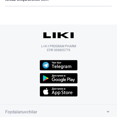
L-I-K-I PROGRAM PHARM
STIR 309805779
Foydalanuvchilar