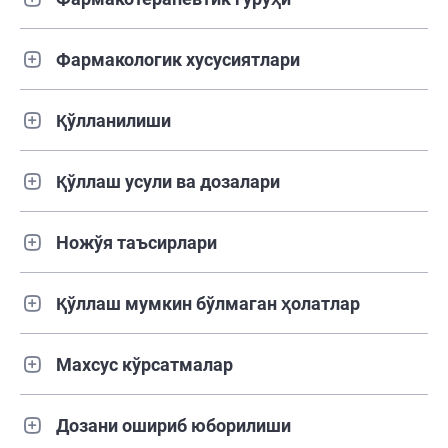
Фармакологик хусусиятлари
Қўлланилиши
Қўллаш усули ва дозалари
Ножўя таъсирлари
Қўллаш мумкин бўлмаган ҳолатлар
Махсус кўрсатмалар
Дозани ошириб юборилиши