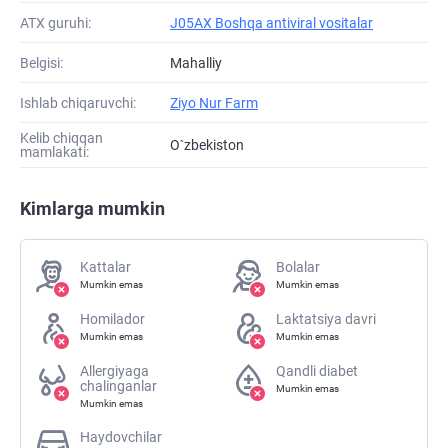
ATХ guruhi:
J05AX Boshqa antiviral vositalar
Belgisi:
Mahalliy
Ishlab chiqaruvchi:
Ziyo Nur Farm
Kelib chiqqan
O`zbekiston
mamlakati:
Kimlarga mumkin
Kattalar
Bolalar
Mumkin emas
Mumkin emas
Homilador
Laktatsiya davri
Mumkin emas
Mumkin emas
Allergiyaga
Qandli diabet
chalinganlar
Mumkin emas
Mumkin emas
Haydovchilar