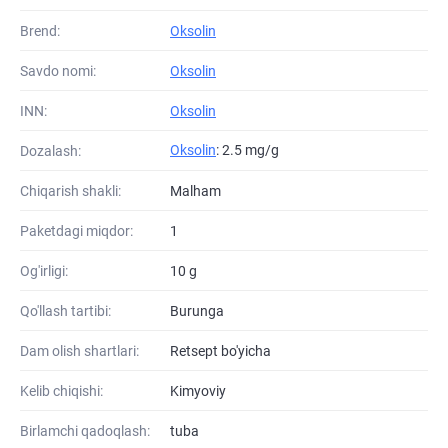
Brend:
Oksolin
Savdo nomi:
Oksolin
INN:
Oksolin
Oksolin
: 2.5 mg/g
Dozalash:
Chiqarish shakli:
Malham
Paketdagi miqdor:
1
Og'irligi:
10 g
Qo'llash tartibi:
Burunga
Dam olish shartlari:
Retsept bo'yicha
Kelib chiqishi:
Kimyoviy
Birlamchi qadoqlash:
tuba