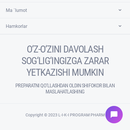
Ma `lumot
Hamkorlar
O‘Z-O‘ZINI DAVOLASH
SOG‘LIG‘INGIZGA ZARAR
YETKAZISHI MUMKIN
PREPARATNI QO‘LLASHDAN OLDIN SHIFOKOR BILAN
MASLAHATLASHING
chat_bubble
Copyright © 2023 L-I-K-I PROGRAM PHARM