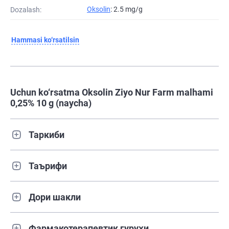
Oksolin
: 2.5 mg/g
Dozalash:
Hammasi ko‘rsatilsin
Uchun ko‘rsatma Oksolin Ziyo Nur Farm malhami
0,25% 10 g (naycha)
Таркиби
Таърифи
Дори шакли
Фармакотерапевтик гуруҳи