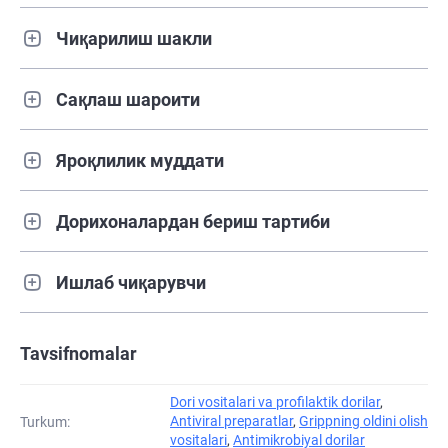
Чиқарилиш шакли
Сақлаш шароити
Яроқлилик муддати
Дорихоналардан бериш тартиби
Ишлаб чиқарувчи
Tavsifnomalar
Dori vositalari va profilaktik dorilar
,
Antiviral preparatlar
,
Grippning oldini olish
Turkum:
vositalari
,
Antimikrobiyal dorilar