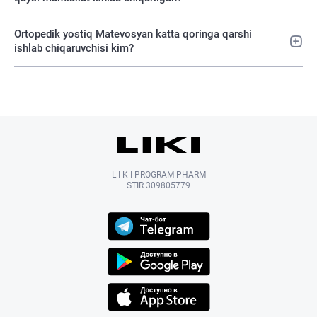
Ortopedik yostiq Matevosyan katta qoringa qarshi
ishlab chiqaruvchisi kim?
L-I-K-I PROGRAM PHARM
STIR 309805779