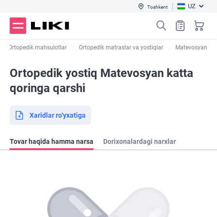
UZ
Toshkent
Ortopedik mahsulotlar
Ortopedik matraslar va yostiqlar
Matevosyan
Ortopedik yostiq Matevosyan katta
qoringa qarshi
Xaridlar ro‘yxatiga
Tovar haqida hamma narsa
Dorixonalardagi narxlar