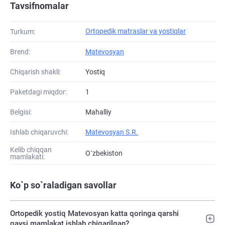
Tavsifnomalar
Ortopedik matraslar va yostiqlar
Turkum:
Brend:
Matevosyan
Chiqarish shakli:
Yostiq
Paketdagi miqdor:
1
Belgisi:
Mahalliy
Ishlab chiqaruvchi:
Matevosyan S.R.
Kelib chiqqan
O`zbekiston
mamlakati:
Ko`p so`raladigan savollar
Ortopedik yostiq Matevosyan katta qoringa qarshi
qaysi mamlakat ishlab chiqarilgan?