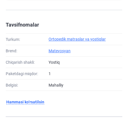
Tavsifnomalar
Ortopedik matraslar va yostiqlar
Turkum:
Brend:
Matevosyan
Chiqarish shakli:
Yostiq
Paketdagi miqdor:
1
Belgisi:
Mahalliy
Hammasi ko‘rsatilsin