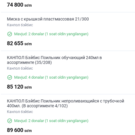
74 800
so'm
Миска с крышкой пластмассовая 21/300
Канпол бэйбис
Mavjud: 2 donalar
(1 soat oldin yangilangan)
82 655
so'm
КАНПОЛ Бэйбис Поильник обучающий 240мл в
ассортименте (35/208)
Канпол бэйбис
Mavjud: 4 donalar
(1 soat oldin yangilangan)
85 120
so'm
КАНПОЛ Бэйбис Поильник непроливающийся с трубочкой
400мл. (В ассортименте 4/102)
Канпол бэйбис
Mavjud: 2 donalar
(1 soat oldin yangilangan)
89 600
so'm