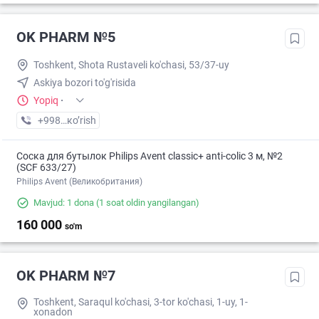
OK PHARM №5
Toshkent, Shota Rustaveli ko'chasi, 53/37-uy
Askiya bozori to'g'risida
Yopiq
·
+998 (90) XXX-XX-XX
кo’rish
Соска для бутылок Philips Avent classic+ anti-colic 3 м, №2
(SCF 633/27)
Philips Avent (Великобритания)
Mavjud: 1 dona
(1 soat oldin yangilangan)
160 000
so'm
OK PHARM №7
Toshkent, Saraqul ko'chasi, 3-tor ko'chasi, 1-uy, 1-
xonadon