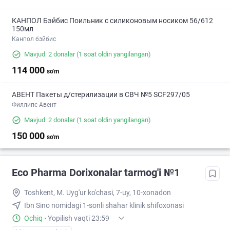
КАНПОЛ Бэйбис Поильник с силиконовым носиком 56/612
150мл
Канпол бэйбис
Mavjud: 2 donalar
(1 soat oldin yangilangan)
114 000
so'm
АВЕНТ Пакеты д/стерилизации в СВЧ №5 SCF297/05
Филлипс Авент
Mavjud: 2 donalar
(1 soat oldin yangilangan)
150 000
so'm
Eco Pharma Dorixonalar tarmog'i №1
Toshkent, M. Uyg'ur ko'chasi, 7-uy, 10-xonadon
Ibn Sino nomidagi 1-sonli shahar klinik shifoxonasi
Ochiq
·
Yopilish vaqti 23:59