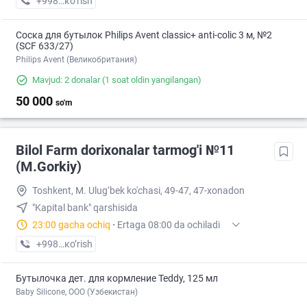
+998 (55) XXX-XX-XX
кo’rish
Соска для бутылок Philips Avent classic+ anti-colic 3 м, №2
(SCF 633/27)
Philips Avent (Великобритания)
Mavjud: 2 donalar
(1 soat oldin yangilangan)
50 000
so'm
Bilol Farm dorixonalar tarmog'i №11
(M.Gorkiy)
Toshkent, M. Ulug‘bek ko'chasi, 49-47, 47-xonadon
"Kapital bank" qarshisida
23:00 gacha ochiq
·
Ertaga 08:00 da ochiladi
+998 (93) XXX-XX-XX
кo’rish
Бутылочка дет. для кормление Teddy, 125 мл
Baby Silicone, OOO (Узбекистан)