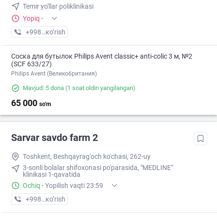
Temir yo'llar poliklinikasi
Yopiq
·
+998 (90) XXX-XX-XX
кo’rish
Соска для бутылок Philips Avent classic+ anti-colic 3 м, №2
(SCF 633/27)
Philips Avent (Великобритания)
Mavjud: 5 dona
(1 soat oldin yangilangan)
65 000
so'm
Sarvar savdo farm 2
Toshkent, Beshqayrag'och ko'chasi, 262-uy
3-sonli bolalar shifoxonasi po'parasida, "MEDLINE"
klinikasi 1-qavatida
Ochiq
·
Yopilish vaqti 23:59
+998 (95) XXX-XX-XX
кo’rish