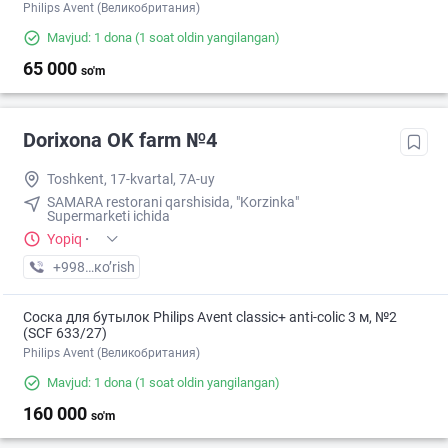
Philips Avent (Великобритания)
Mavjud: 1 dona
(1 soat oldin yangilangan)
65 000
so'm
Dorixona ОK farm №4
Toshkent, 17-kvartal, 7A-uy
SAMARA restorani qarshisida, "Korzinka"
Supermarketi ichida
Yopiq
·
+998 (90) XXX-XX-XX
кo’rish
Соска для бутылок Philips Avent classic+ anti-colic 3 м, №2
(SCF 633/27)
Philips Avent (Великобритания)
Mavjud: 1 dona
(1 soat oldin yangilangan)
160 000
so'm