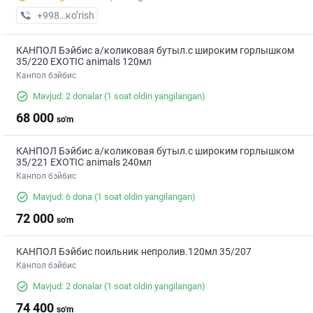
+998 (99) XXX-XX-XX
кo’rish
КАНПОЛ Бэйбис а/коликовая бутыл.с широким горлышком
35/220 EXOTIC animals 120мл
Канпол бэйбис
Mavjud: 2 donalar
(1 soat oldin yangilangan)
68 000
so'm
КАНПОЛ Бэйбис а/коликовая бутыл.с широким горлышком
35/221 EXOTIC animals 240мл
Канпол бэйбис
Mavjud: 6 dona
(1 soat oldin yangilangan)
72 000
so'm
КАНПОЛ Бэйбис поильник непролив.120мл 35/207
Канпол бэйбис
Mavjud: 2 donalar
(1 soat oldin yangilangan)
74 400
so'm