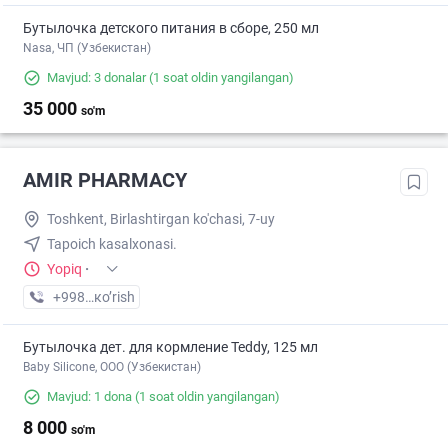
Бутылочка детского питания в сборе, 250 мл
Nasa, ЧП (Узбекистан)
Mavjud: 3 donalar
(1 soat oldin yangilangan)
35 000
so'm
AMIR PHARMACY
Toshkent, Birlashtirgan ko'chasi, 7-uy
Tapoich kasalxonasi.
Yopiq
·
+998 (77) XXX-XX-XX
кo’rish
Бутылочка дет. для кормление Teddy, 125 мл
Baby Silicone, OOO (Узбекистан)
Mavjud: 1 dona
(1 soat oldin yangilangan)
8 000
so'm