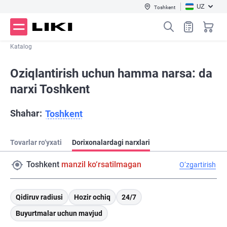
UZ
Toshkent
Katalog
Oziqlantirish uchun hamma narsa: da
narxi Toshkent
Shahar:
Toshkent
Tovarlar ro‘yxati
Dorixonalardagi narxlari
Toshkent
manzil ko‘rsatilmagan
O‘zgartirish
Qidiruv radiusi
Hozir ochiq
24/7
Buyurtmalar uchun mavjud