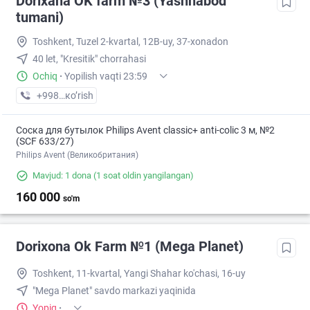
Dorixana OK farm №3 (Yashnabod
tumani)
Toshkent, Tuzel 2-kvartal, 12B-uy, 37-xonadon
40 let, "Kresitik" chorrahasi
Ochiq
·
Yopilish vaqti 23:59
+998 (90) XXX-XX-XX
кo’rish
Соска для бутылок Philips Avent classic+ anti-colic 3 м, №2
(SCF 633/27)
Philips Avent (Великобритания)
Mavjud: 1 dona
(1 soat oldin yangilangan)
160 000
so'm
Dorixona Ok Farm №1 (Mega Planet)
Toshkent, 11-kvartal, Yangi Shahar ko'chasi, 16-uy
"Mega Planet" savdo markazi yaqinida
Yopiq
·