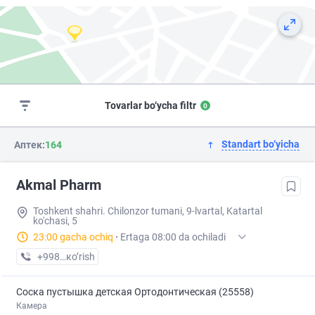
Tovarlar bo‘ycha filtr
0
Standart bo‘yicha
Аптек:
164
Akmal Pharm
Toshkent shahri. Chilonzor tumani, 9-lvartal, Katartal
ko'chasi, 5
23:00 gacha ochiq
·
Ertaga 08:00 da ochiladi
+998 (99) XXX-XX-XX
кo’rish
Соска пустышка детская Ортодонтическая (25558)
Камера