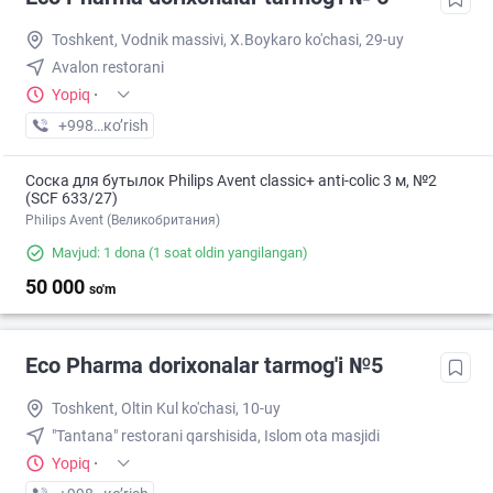
Toshkent, Vodnik massivi, X.Boykaro ko'chasi, 29-uy
Avalon restorani
Yopiq
·
+998 (55) XXX-XX-XX
кo’rish
Соска для бутылок Philips Avent classic+ anti-colic 3 м, №2
(SCF 633/27)
Philips Avent (Великобритания)
Mavjud: 1 dona
(1 soat oldin yangilangan)
50 000
so'm
Eco Pharma dorixonalar tarmog'i №5
Toshkent, Oltin Kul ko'chasi, 10-uy
"Tantana" restorani qarshisida, Islom ota masjidi
Yopiq
·