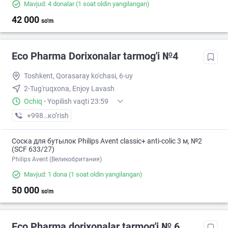
Mavjud: 4 donalar
(1 soat oldin yangilangan)
42 000
so'm
Eco Pharma Dorixonalar tarmog'i №4
Toshkent, Qorasaray ko'chasi, 6-uy
2-Tug'ruqxona, Enjoy Lavash
Ochiq
·
Yopilish vaqti 23:59
+998 (55) XXX-XX-XX
кo’rish
Соска для бутылок Philips Avent classic+ anti-colic 3 м, №2
(SCF 633/27)
Philips Avent (Великобритания)
Mavjud: 1 dona
(1 soat oldin yangilangan)
50 000
so'm
Eco Pharma dorixonalar tarmog'i № 6