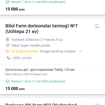
Mavjud: 1 dona
(1 soat oldin yangilangan)
15 000
so'm
Bilol Farm dorixonalar tarmog'i №7
(Uchtepa 21 кv)
Toshkent, Chilonzor 21-mavze, 5-uy
"Ideal" super market yonida
23:30 gacha ochiq
·
Ertaga 08:00 da ochiladi
+998 (94) XXX-XX-XX
кo’rish
Бутылочка дет. для кормление Teddy, 125 мл
Baby Silicone, OOO (Узбекистан)
Mavjud: 1 dona
(1 soat oldin yangilangan)
15 000
so'm