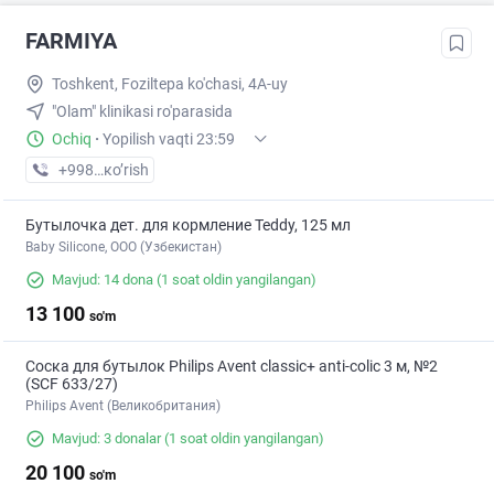
FARMIYA
Toshkent, Foziltepa ko'chasi, 4A-uy
"Olam" klinikasi ro'parasida
Ochiq
·
Yopilish vaqti 23:59
+998 (95) XXX-XX-XX
кo’rish
Бутылочка дет. для кормление Teddy, 125 мл
Baby Silicone, OOO (Узбекистан)
Mavjud: 14 dona
(1 soat oldin yangilangan)
13 100
so'm
Соска для бутылок Philips Avent classic+ anti-colic 3 м, №2
(SCF 633/27)
Philips Avent (Великобритания)
Mavjud: 3 donalar
(1 soat oldin yangilangan)
20 100
so'm