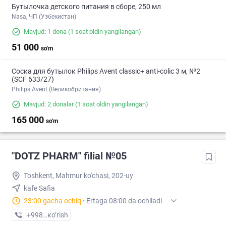
Бутылочка детского питания в сборе, 250 мл
Nasa, ЧП (Узбекистан)
Mavjud: 1 dona
(1 soat oldin yangilangan)
51 000
so'm
Соска для бутылок Philips Avent classic+ anti-colic 3 м, №2
(SCF 633/27)
Philips Avent (Великобритания)
Mavjud: 2 donalar
(1 soat oldin yangilangan)
165 000
so'm
"DOTZ PHARM" filial №05
Toshkent, Mahmur ko'chasi, 202-uy
kafe Safia
23:00 gacha ochiq
·
Ertaga 08:00 da ochiladi
+998 (77) XXX-XX-XX
кo’rish