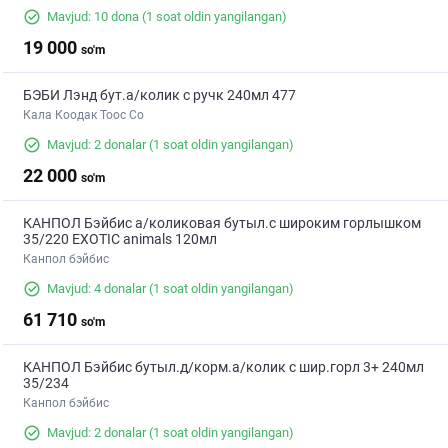
Mavjud: 10 dona
(1 soat oldin yangilangan)
19 000
so'm
БЭБИ Лэнд бут.а/колик с ручк 240мл 477
Кала Коодак Тоос Со
Mavjud: 2 donalar
(1 soat oldin yangilangan)
22 000
so'm
КАНПОЛ Бэйбис а/коликовая бутыл.с широким горлышком
35/220 EXOTIC animals 120мл
Канпол бэйбис
Mavjud: 4 donalar
(1 soat oldin yangilangan)
61 710
so'm
КАНПОЛ Бэйбис бутыл.д/корм.а/колик с шир.горл 3+ 240мл
35/234
Канпол бэйбис
Mavjud: 2 donalar
(1 soat oldin yangilangan)