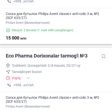
+998 (71) XXX-XX-XX
кo’rish
Соска для бутылок Philips Avent classic+ anti-colic 3 м, №2
(SCF 633/27)
Philips Avent (Великобритания)
Mavjud: 2 donalar
(1 soat oldin yangilangan)
15 000
so'm
Eco Pharma Dorixonalar tarmog'i №3
Toshkent, Qoraqamish 2/4-massiv, 20/37-uy
Tansiqboyev bozori
Yopiq
·
+998 (99) XXX-XX-XX
кo’rish
Соска для бутылок Philips Avent classic+ anti-colic 3 м, №2
(SCF 633/27)
Philips Avent (Великобритания)