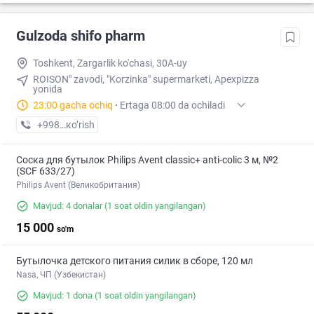
Gulzoda shifo pharm
Toshkent, Zargarlik ko'chasi, 30A-uy
ROISON" zavodi, "Korzinka" supermarketi, Apexpizza
yonida
23:00 gacha ochiq
·
Ertaga 08:00 da ochiladi
+998 (71) XXX-XX-XX
кo’rish
Соска для бутылок Philips Avent classic+ anti-colic 3 м, №2
(SCF 633/27)
Philips Avent (Великобритания)
Mavjud: 4 donalar
(1 soat oldin yangilangan)
15 000
so'm
Бутылочка детского питания силик в сборе, 120 мл
Nasa, ЧП (Узбекистан)
Mavjud: 1 dona
(1 soat oldin yangilangan)