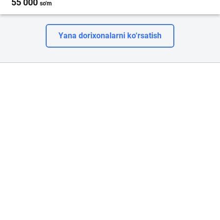
55 000
so'm
Yana dorixonalarni ko‘rsatish