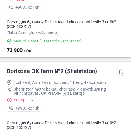
+998 (90) XXX-XX-XX
кo’rish
Соска для бутылок Philips Avent classic+ anti-colic 3 м, №2
(SCF 633/27)
Philips Avent (Великобритания)
Mavjud: 1 dona
(1 soat oldin yangilangan)
73 900
so'm
Dorixona ОK farm №2 (Shahriston)
Toshkent, Amir Temur ko'chasi, 115-uy, 42-xonadon
Shahriston metro bekati, chorraxa, 4 qavatli uyning
birinchi qavati, OK PHARM (qizil, sariq )
Yopiq
·
+998 (90) XXX-XX-XX
кo’rish
Соска для бутылок Philips Avent classic+ anti-colic 3 м, №2
(SCF 633/27)