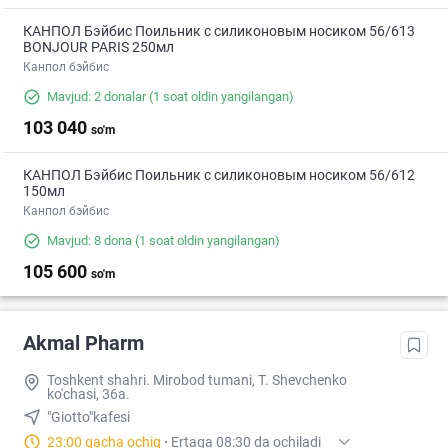
КАНПОЛ Бэйбис Поильник с силиконовым носиком 56/613
BONJOUR PARIS 250мл
Канпол бэйбис
Mavjud: 2 donalar
(1 soat oldin yangilangan)
103 040
so'm
КАНПОЛ Бэйбис Поильник с силиконовым носиком 56/612
150мл
Канпол бэйбис
Mavjud: 8 dona
(1 soat oldin yangilangan)
105 600
so'm
Akmal Pharm
Toshkent shahri. Mirobod tumani, T. Shevchenko
ko'chasi, 36a.
"Giotto"kafesi
23:00 gacha ochiq
·
Ertaga 08:30 da ochiladi