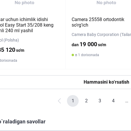
ar uchun ichimlik idishi
Camera 25558 ortodontik
ol Easy Start 35/208 keng
so'rg'ich
nli 240 ml yashil
Camera Baby Corporation (Taila
l (Polsha)
19 000
dan
so'm
85 120
so'm
в 1 dorixonada
 dorixonada
Hammasini ko‘rsatish
1
2
3
4
…
o`raladigan savollar