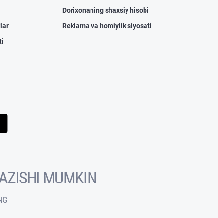
Dorixonaning shaxsiy hisobi
lar
Reklama va homiylik siyosati
ti
KAZISHI MUMKIN
NG