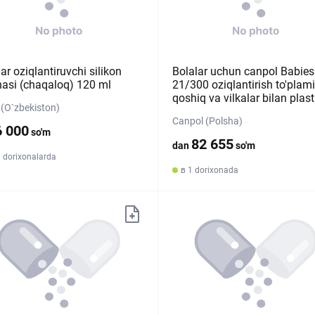
ar oziqlantiruvchi silikon
Bolalar uchun canpol Babies
hasi (chaqaloq) 120 ml
21/300 oziqlantirish to'plami
qoshiq va vilkalar bilan plas
(O`zbekiston)
Canpol (Polsha)
6 000
so'm
82 655
dan
so'm
 dorixonalarda
в 1 dorixonada