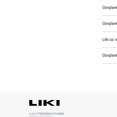
Oziqlant
Oziqlan
Liki.uz 
Oziqlant
L-I-K-I PROGRAM PHARM