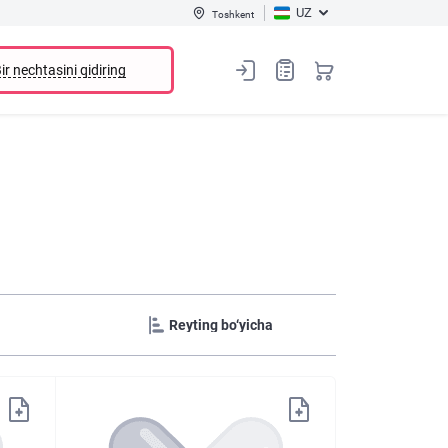
UZ
Toshkent
ir nechtasini qidiring