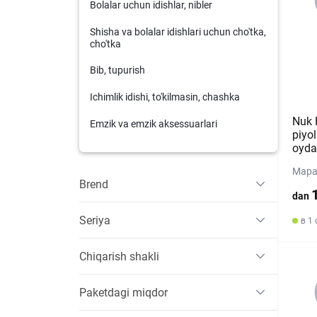
Bolalar uchun idishlar, nibler
Shisha va bolalar idishlari uchun cho'tka,
cho'tka
Bib, tupurish
Ichimlik idishi, to'kilmasin, chashka
Nuk F
Emzik va emzik aksessuarlari
piyol
oyda
Mapa
Brend
dan
Seriya
в 1
Chiqarish shakli
Paketdagi miqdor