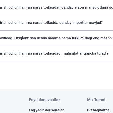
irish uchun hamma narsa toifasidan qanday arzon mahsulotlarni so
tirish uchun hamma narsa toifasida qanday importlar mavjud?
saytidagi Oziqlantirish uchun hamma narsa turkumidagi eng mashhu
irish uchun hamma narsa toifasidagi mahsulotlar qancha turadi?
Foydalanuvchilar
Ma `lumot
Eng yaqin dorixonalar
Biz haqimizda