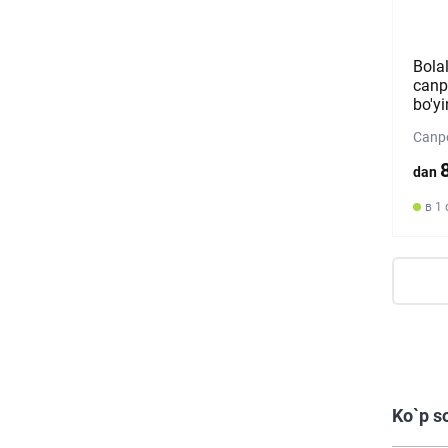
Bolal
canp
bo'yi
Canpo
dan
в 1
Ko`p s