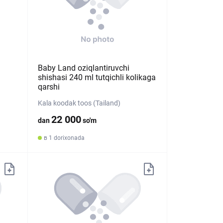
Baby Land oziqlantiruvchi
shishasi 240 ml tutqichli kolikaga
qarshi
Kala koodak toos (Tailand)
22 000
dan
so'm
в 1 dorixonada