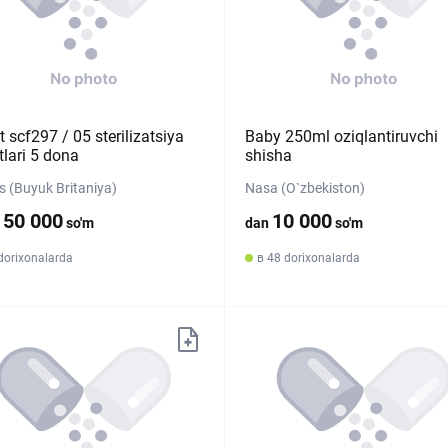
 scf297 / 05 sterilizatsiya
Baby 250ml oziqlantiruvchi
tlari 5 dona
shisha
ps (Buyuk Britaniya)
Nasa (O`zbekiston)
150 000
10 000
so'm
dan
so'm
dorixonalarda
в 48 dorixonalarda