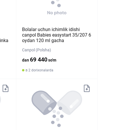
Bolalar uchun ichimlik idishi
canpol Babies easystart 35/207 6
tinka
oydan 120 ml gacha
Canpol (Polsha)
69 440
dan
so'm
в 2 dorixonalarda