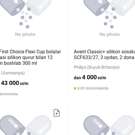
irst Choice Flexi Cup bolalar
Avent Classic+ silikon sossk
asi silikon quvur bilan 12
SCF633/27, 3 oydan, 2 dona
n boshlab 300 ml
Philips (Buyuk Britaniya)
 (Germaniya)
4 000
dan
so'm
143 000
so'm
в 83 dorixonalarda
 dorixonada