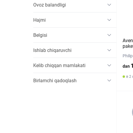
Ovoz balandligi
Hajmi
Belgisi
Avent
pake
Ishlab chiqaruvchi
Phili
Kelib chiqqan mamlakati
dan
в 2 
Birlamchi qadoqlash