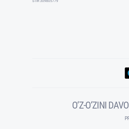
STIR 309805779
O‘Z-O‘ZINI DA
P