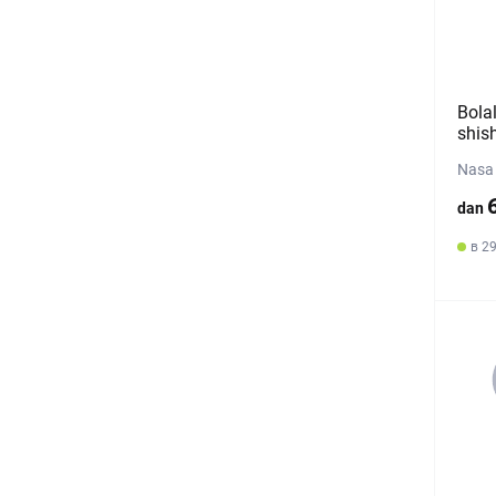
Bolal
shis
Nasa 
dan
в 29