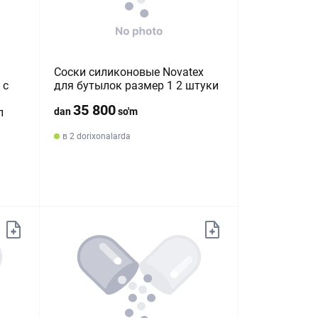
Соски силиконовые Novatex
 с
для бутылок размер 1 2 штуки
35 800
л
dan
so'm
в 2 dorixonalarda