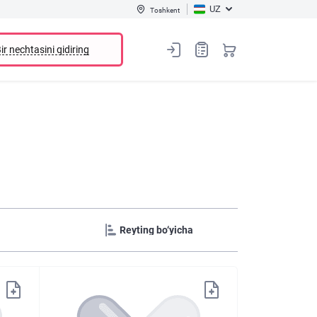
UZ
Toshkent
ir nechtasini qidiring