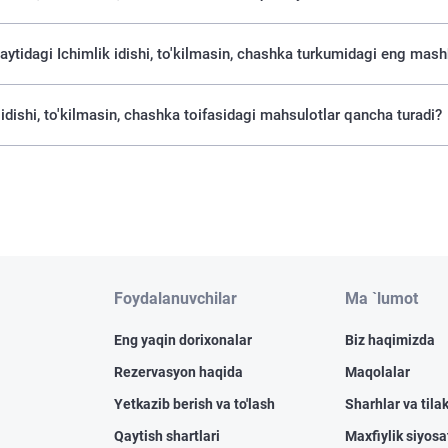
saytidagi Ichimlik idishi, to'kilmasin, chashka turkumidagi eng mas
 idishi, to'kilmasin, chashka toifasidagi mahsulotlar qancha turadi?
Foydalanuvchilar
Ma `lumot
Eng yaqin dorixonalar
Biz haqimizda
Rezervasyon haqida
Maqolalar
Yetkazib berish va to'lash
Sharhlar va tilak
Qaytish shartlari
Maxfiylik siyosa