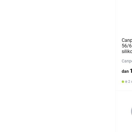
Canp
56/6
silik
Canpo
dan
в 2 