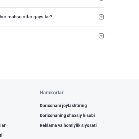
hhur mahsulotlar qaysilar?
Hamkorlar
Dorixonani joylashtiring
Dorixonaning shaxsiy hisobi
lar
Reklama va homiylik siyosati
ti