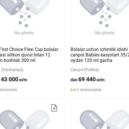
irst Choice Flexi Cup bolalar
Bolalar uchun ichimlik idishi
asi silikon quvur bilan 12
canpol Babies easystart 35/
n boshlab 300 ml
oydan 120 ml gacha
 (Germaniya)
Canpol (Polsha)
143 000
69 440
so'm
dan
so'm
 dorixonada
в 2 dorixonalarda