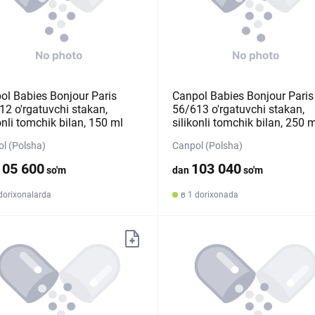
ol Babies Bonjour Paris
Canpol Babies Bonjour Paris
12 o'rgatuvchi stakan,
56/613 o'rgatuvchi stakan,
onli tomchik bilan, 150 ml
silikonli tomchik bilan, 250 m
l (Polsha)
Canpol (Polsha)
105 600
103 040
so'm
dan
so'm
dorixonalarda
в 1 dorixonada