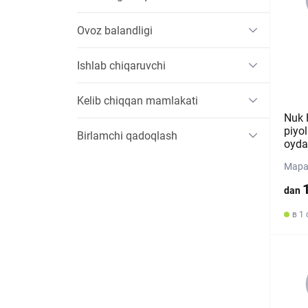
Ovoz balandligi
Ishlab chiqaruvchi
Kelib chiqqan mamlakati
Nuk F
piyol
Birlamchi qadoqlash
oyda
Mapa
dan
в 1