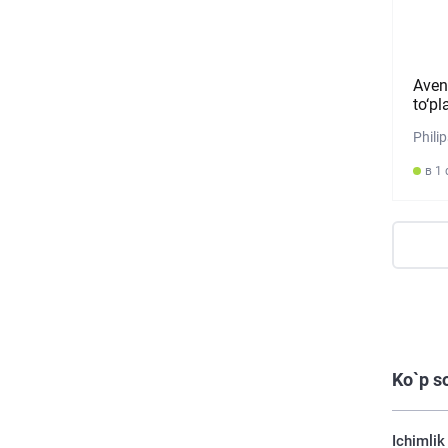
Aven
to‘p
Phili
в 1
Ko`p s
Ichimlik