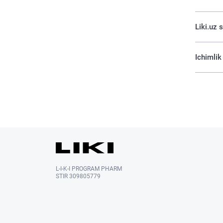
Liki.uz 
Ichimlik
L-I-K-I PROGRAM PHARM
STIR 309805779