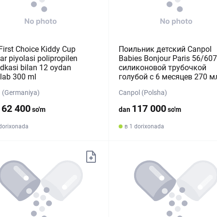
First Choice Kiddy Cup
Поильник детский Canpol
ar piyolasi polipropilen
Babies Bonjour Paris 56/607
dkasi bilan 12 oydan
силиконовой трубочкой
lab 300 ml
голубой с 6 месяцев 270 м
 (Germaniya)
Canpol (Polsha)
162 400
117 000
so'm
dan
so'm
 dorixonada
в 1 dorixonada