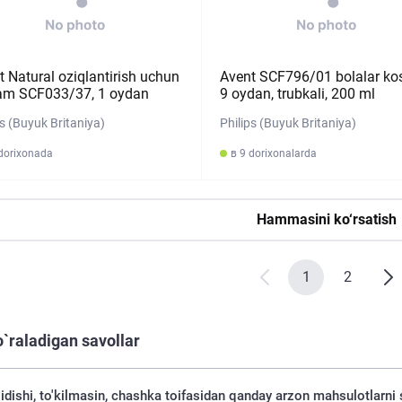
t Natural oziqlantirish uchun
Avent SCF796/01 bolalar kos
lam SCF033/37, 1 oydan
9 oydan, trubkali, 200 ml
ps (Buyuk Britaniya)
Philips (Buyuk Britaniya)
 dorixonada
в 9 dorixonalarda
Hammasini ko‘rsatish
1
2
o`raladigan savollar
 idishi, to'kilmasin, chashka toifasidan qanday arzon mahsulotlarni