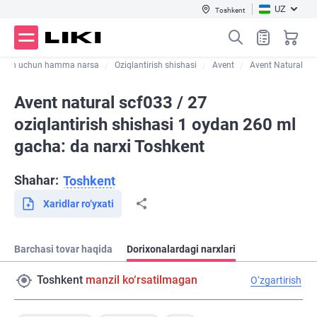
UZ
Toshkent
tirish uchun hamma narsa
Oziqlantirish shishasi
Avent
Avent Natural
Avent natural scf033 / 27
oziqlantirish shishasi 1 oydan 260 ml
gacha: da narxi Toshkent
Shahar:
Toshkent
Xaridlar ro‘yxati
Barchasi tovar haqida
Dorixonalardagi narxlari
Toshkent
manzil ko‘rsatilmagan
O‘zgartirish