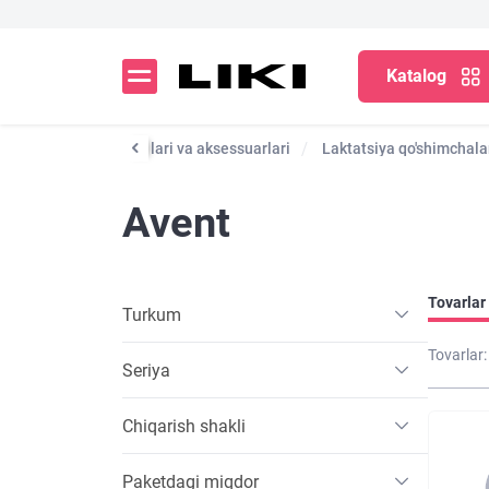
Katalog
shka
Ko'krak nasoslari va aksessuarlari
Laktatsiya qo'shimchala
Avent
Tovarlar 
Turkum
Tovarlar:
Seriya
Chiqarish shakli
Paketdagi miqdor