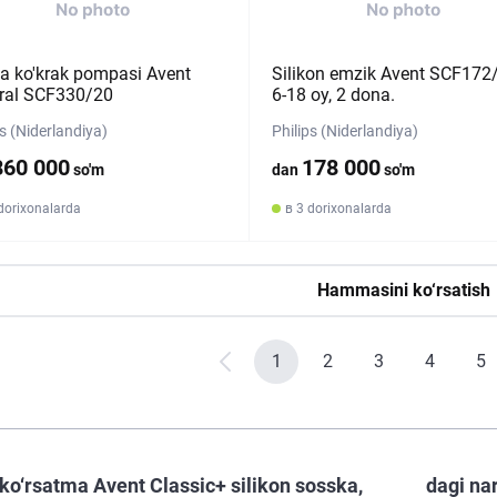
da ko'krak pompasi Avent
Silikon emzik Avent SCF172
ral SCF330/20
6-18 oy, 2 dona.
ps (Niderlandiya)
Philips (Niderlandiya)
860 000
178 000
so'm
dan
so'm
dorixonalarda
в 3 dorixonalarda
Hammasini ko‘rsatish
1
2
3
4
5
ko‘rsatma Avent Classic+ silikon sosska,
dagi na