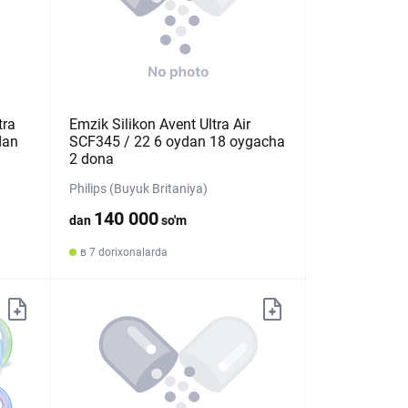
tra
Emzik Silikon Avent Ultra Air
dan
SCF345 / 22 6 oydan 18 oygacha
2 dona
Philips (Buyuk Britaniya)
140 000
dan
so'm
в 7 dorixonalarda