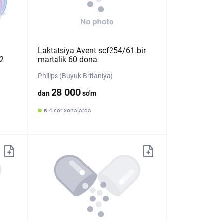
Laktatsiya Avent scf254/61 bir
2
martalik 60 dona
Philips (Buyuk Britaniya)
28 000
dan
so'm
в 4 dorixonalarda