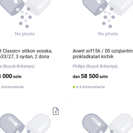
t Classic+ silikon sosska,
Avent scf156 / 00 oziqlantiri
33/27, 3 oydan, 2 dona
prokladkalari kichik
ps (Buyuk Britaniya)
Philips (Buyuk Britaniya)
4 000
58 500
so'm
dan
so'm
 dorixonalarda
в 4 dorixonalarda