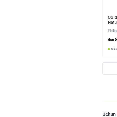
Qo'l
Natu
Phili
dan
в 4 
Uchun 