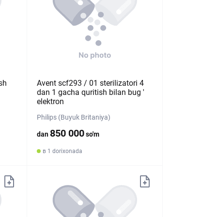
sh
Avent scf293 / 01 sterilizatori 4
dan 1 gacha quritish bilan bug '
elektron
Philips (Buyuk Britaniya)
850 000
dan
so'm
в 1 dorixonada