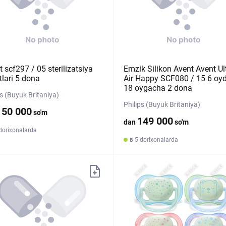
 scf297 / 05 sterilizatsiya
Emzik Silikon Avent Avent Ul
tlari 5 dona
Air Happy SCF080 / 15 6 oy
18 oygacha 2 dona
ps (Buyuk Britaniya)
Philips (Buyuk Britaniya)
150 000
so'm
149 000
dan
so'm
dorixonalarda
в 5 dorixonalarda