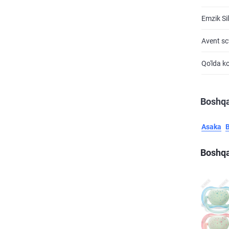
Emzik Si
Avent scf
Qo'lda k
Boshqa
Asaka
Boshqa