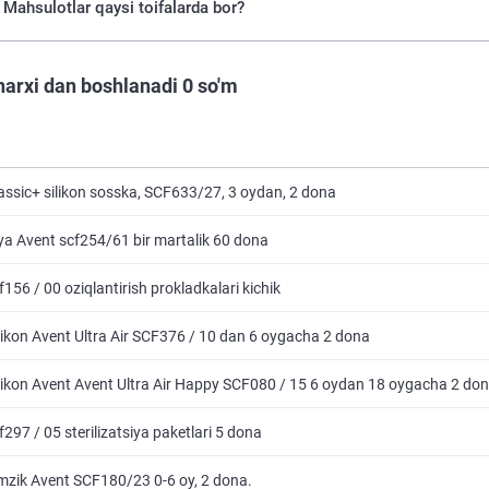
Mahsulotlar qaysi toifalarda bor?
narxi dan boshlanadi 0 so'm
assic+ silikon sosska, SCF633/27, 3 oydan, 2 dona
ya Avent scf254/61 bir martalik 60 dona
156 / 00 oziqlantirish prokladkalari kichik
likon Avent Ultra Air SCF376 / 10 dan 6 oygacha 2 dona
likon Avent Avent Ultra Air Happy SCF080 / 15 6 oydan 18 oygacha 2 do
297 / 05 sterilizatsiya paketlari 5 dona
emzik Avent SCF180/23 0-6 oy, 2 dona.