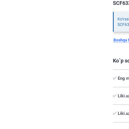
SCF633
Ko‘rsa
SCF63
Boshqa t
Ko`p s
✅ Eng m
✅️ Liki.
✅ Liki.u