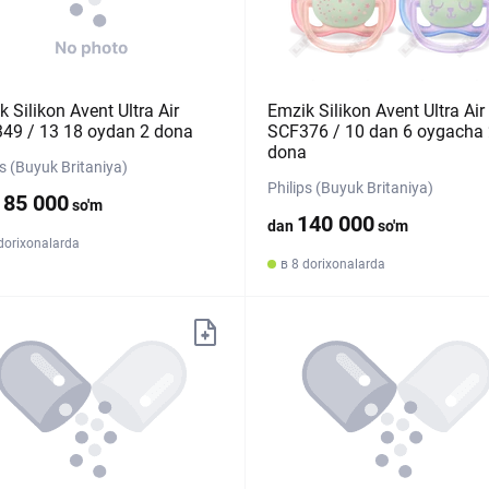
 Silikon Avent Ultra Air
Emzik Silikon Avent Ultra Air
49 / 13 18 oydan 2 dona
SCF376 / 10 dan 6 oygacha 
dona
ps (Buyuk Britaniya)
Philips (Buyuk Britaniya)
185 000
so'm
140 000
dan
so'm
dorixonalarda
в 8 dorixonalarda