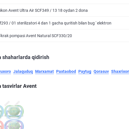
likon Avent Ultra Air SCF349 / 13 18 oydan 2 dona
293 / 01 sterilizatori 4 dan 1 gacha quritish bilan bug ' elektron
o'krak pompasi Avent Natural SCF330/20
 shaharlarda qidirish
Buxoro
Jalaquduq
Marxamat
Paxtaobod
Paytug
Qorasuv
Shaxrixo
 tasvirlar Avent