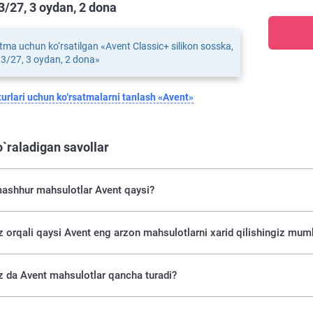
/27, 3 oydan, 2 dona
tma uchun ko‘rsatilgan «Avent Classic+ silikon sosska,
3/27, 3 oydan, 2 dona»
urlari uchun ko‘rsatmalarni tanlash «Avent»
o`raladigan savollar
ashhur mahsulotlar Avent qaysi?
uz orqali qaysi Avent eng arzon mahsulotlarni xarid qilishingiz mum
z da Avent mahsulotlar qancha turadi?