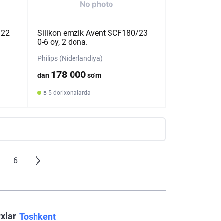
/22
Silikon emzik Avent SCF180/23
0-6 oy, 2 dona.
Philips (Niderlandiya)
178 000
dan
so'm
в 5 dorixonalarda
6
rxlar
Toshkent