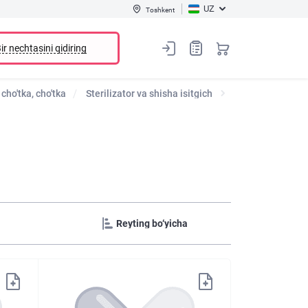
UZ
Toshkent
ir nechtasini qidiring
cho'tka, cho'tka
Sterilizator va shisha isitgich