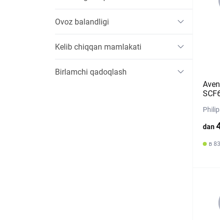
Ovoz balandligi
Kelib chiqqan mamlakati
Birlamchi qadoqlash
Aven
SCF6
Phili
dan
в 83