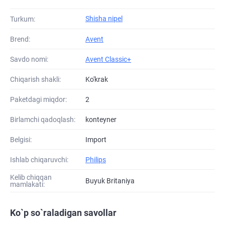
Shisha nipel
Turkum:
Brend:
Avent
Savdo nomi:
Avent Classic+
Chiqarish shakli:
Ko'krak
Paketdagi miqdor:
2
Birlamchi qadoqlash:
konteyner
Belgisi:
Import
Ishlab chiqaruvchi:
Philips
Kelib chiqqan
Buyuk Britaniya
mamlakati:
Ko`p so`raladigan savollar