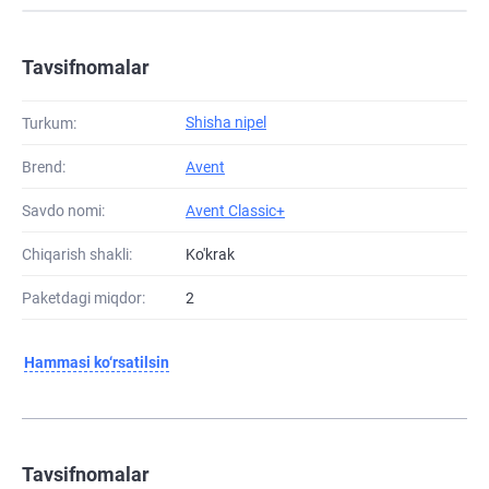
Tavsifnomalar
Shisha nipel
Turkum:
Brend:
Avent
Savdo nomi:
Avent Classic+
Chiqarish shakli:
Ko'krak
Paketdagi miqdor:
2
Hammasi ko‘rsatilsin
Tavsifnomalar