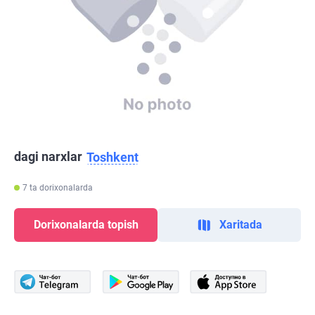
dagi narxlar
Toshkent
7 ta dorixonalarda
Dorixonalarda topish
Xaritada