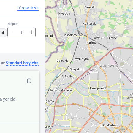
O‘zgartirish
Miqdori
ud
Standart bo‘yicha
ash:
ya yonida