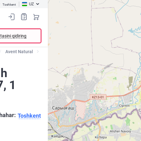
UZ
Toshkent
tasini qidiring
Avent Natural
sh
, 1
hahar:
Toshkent