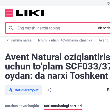
Bir nech
h uchun hamma narsa
Ichimlik idishi, to'kilmasin, chashka
Avent
Avent Natural oziqlantiri
uchun to‘plam SCF033/37
oydan: da narxi Toshkent
S
Xaridlar ro‘yxati
Barchasi tovar haqida
Dorixonalardagi narxlari