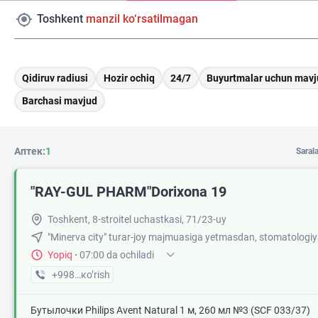
Toshkent
manzil ko‘rsatilmagan
Qidiruv radiusi
Hozir ochiq
24/7
Buyurtmalar uchun mavj
Barchasi mavjud
Аптек:
1
Saral
"RAY-GUL PHARM"Dorixona 19
Toshkent, 8-stroitel uchastkasi, 71/23-uy
"Minerva city" turar-joy majmuasiga yetmasdan, stomatologi
Yopiq
·
07:00 da ochiladi
+998 (98) XXX-XX-XX
кo’rish
Бутылочки Philips Avent Natural 1 м, 260 мл №3 (SCF 033/37)