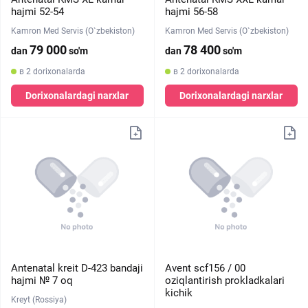
hajmi 52-54
hajmi 56-58
Kamron Med Servis (O`zbekiston)
Kamron Med Servis (O`zbekiston)
79 000
78 400
dan
so'm
dan
so'm
в 2 dorixonalarda
в 2 dorixonalarda
Dorixonalardagi narxlar
Dorixonalardagi narxlar
Antenatal kreit D-423 bandaji
Avent scf156 / 00
hajmi № 7 oq
oziqlantirish prokladkalari
kichik
Kreyt (Rossiya)