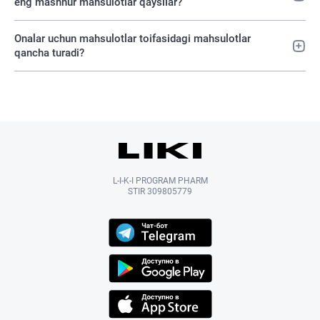
eng mashhur mahsulotlar qaysilar?
Onalar uchun mahsulotlar toifasidagi mahsulotlar
qancha turadi?
L-I-K-I PROGRAM PHARM
STIR 309805779