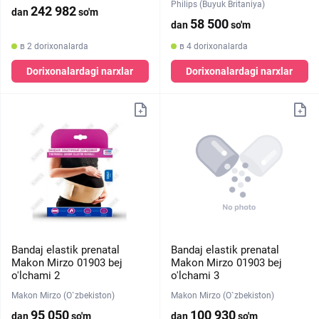
Philips (Buyuk Britaniya)
242 982
dan
so'm
58 500
dan
so'm
в 2 dorixonalarda
в 4 dorixonalarda
Dorixonalardagi narxlar
Dorixonalardagi narxlar
Bandaj elastik prenatal
Bandaj elastik prenatal
Makon Mirzo 01903 bej
Makon Mirzo 01903 bej
o'lchami 2
o'lchami 3
Makon Mirzo (O`zbekiston)
Makon Mirzo (O`zbekiston)
95 050
100 930
dan
so'm
dan
so'm