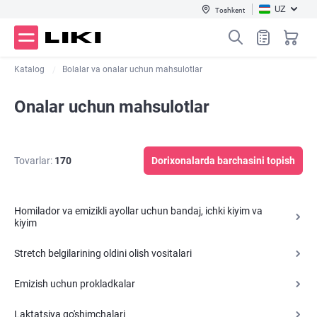
UZ
Toshkent
Katalog
Bolalar va onalar uchun mahsulotlar
Onalar uchun mahsulotlar
Tovarlar:
170
Dorixonalarda barchasini topish
Homilador va emizikli ayollar uchun bandaj, ichki kiyim va
kiyim
Stretch belgilarining oldini olish vositalari
Emizish uchun prokladkalar
Laktatsiya qo'shimchalari