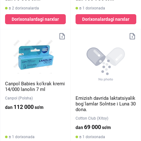
в 2 dorixonalarda
в 1 dorixonada
Dorixonalardagi narxlar
Dorixonalardagi narxlar
Canpol Babies ko'krak kremi
14/000 lanolin 7 ml
Emizish davrida laktatsiyalik
Canpol (Polsha)
bog`lamlar Solntse i Luna 30
112 000
dan
so'm
dona.
Cotton Club (Xitoy)
69 000
dan
so'm
в 1 dorixonada
в 1 dorixonada