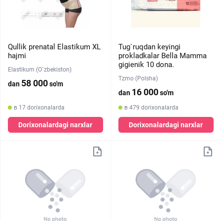
Qullik prenatal Elastikum XL
Tug`ruqdan keyingi
hajmi
prokladkalar Bella Mamma
gigienik 10 dona.
Elastikum (O`zbekiston)
Tzmo (Polsha)
58 000
dan
so'm
16 000
dan
so'm
в 17 dorixonalarda
в 479 dorixonalarda
Dorixonalardagi narxlar
Dorixonalardagi narxlar