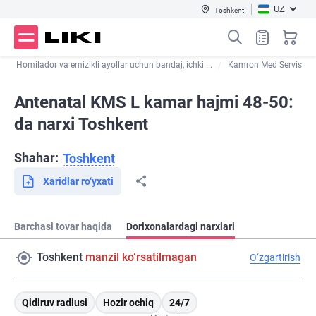
UZ
Toshkent
r
Homilador va emizikli ayollar uchun bandaj, ichki ...
Kamron Med Servis
Antenatal KMS L kamar hajmi 48-50:
da narxi Toshkent
Shahar:
Toshkent
Xaridlar ro‘yxati
Barchasi tovar haqida
Dorixonalardagi narxlari
Toshkent
manzil ko‘rsatilmagan
O‘zgartirish
Qidiruv radiusi
Hozir ochiq
24/7