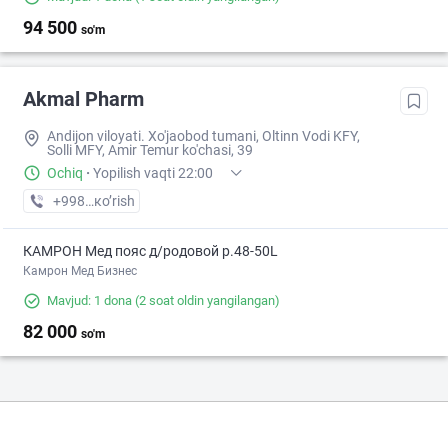
94 500
so'm
Akmal Pharm
Andijon viloyati. Xo'jaobod tumani, Oltinn Vodi KFY,
Solli MFY, Amir Temur ko'chasi, 39
Ochiq
·
Yopilish vaqti 22:00
+998 (90) XXX-XX-XX
кo’rish
КАМРОН Мед пояс д/родовой р.48-50L
Камрон Мед Бизнес
Mavjud: 1 dona
(2 soat oldin yangilangan)
82 000
so'm