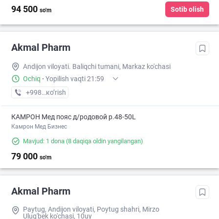
94 500
Sotib olish
so'm
Akmal Pharm
Andijon viloyati. Baliqchi tumani, Markaz ko'chasi
Ochiq
·
Yopilish vaqti 21:59
+998 (91) XXX-XX-XX
кo’rish
КАМРОН Мед пояс д/родовой р.48-50L
Камрон Мед Бизнес
Mavjud: 1 dona
(8 daqiqa oldin yangilangan)
79 000
so'm
Akmal Pharm
Paytug, Andijon viloyati, Poytug shahri, Mirzo
Ulug'bek ko'chasi, 10uy