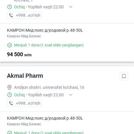
ko'chasi, 1
Ochiq
·
Yopilish vaqti 22:00
+998 (90) XXX-XX-XX
кo’rish
КАМРОН Мед пояс д/родовой р.48-50L
Камрон Мед Бизнес
Mavjud: 1 dona
(1 soat oldin yangilangan)
94 500
so'm
Akmal Pharm
Andijon shahri. universitet ko'chasi, 16
Ochiq
·
Yopilish vaqti 22:00
+998 (90) XXX-XX-XX
кo’rish
КАМРОН Мед пояс д/родовой р.48-50L
Камрон Мед Бизнес
Mavjud: 1 dona
(1 soat oldin yangilangan)