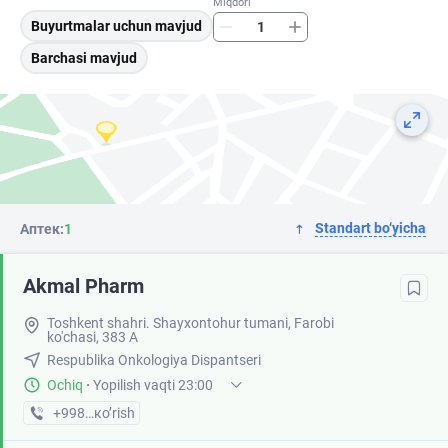
Miqdori
Buyurtmalar uchun mavjud
Barchasi mavjud
Standart bo‘yicha
Аптек:
1
Akmal Pharm
Toshkent shahri. Shayxontohur tumani, Farobi
ko'chasi, 383 A
Respublika Onkologiya Dispantseri
Ochiq
·
Yopilish vaqti 23:00
+998 (99) XXX-XX-XX
кo’rish