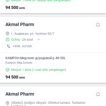
Mavjud: 1 dona
(47 daqiqa oldin yangilangan)
94 500
so'm
Akmal Pharm
г. Андижан, ул. Чулпон 50/7
Ochiq
·
24 soat
+998 (91) XXX-XX-XX
кo’rish
КАМРОН Мед пояс д/родовой р.48-50L
Камрон Мед Бизнес
Mavjud: 1 dona
(1 soat oldin yangilangan)
94 500
so'm
Akmal Pharm
Oltinko'l, Andijon viloyati. Oltinkul tumani. Turkiston