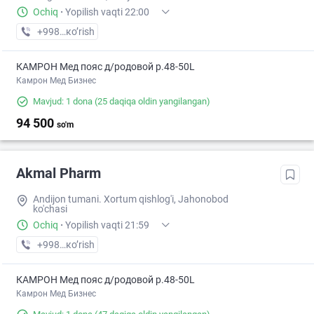
Ochiq
·
Yopilish vaqti 22:00
+998 (90) XXX-XX-XX
кo’rish
КАМРОН Мед пояс д/родовой р.48-50L
Камрон Мед Бизнес
Mavjud: 1 dona
(25 daqiqa oldin yangilangan)
94 500
so'm
Akmal Pharm
Andijon tumani. Xortum qishlog'i, Jahonobod
ko'chasi
Ochiq
·
Yopilish vaqti 21:59
+998 (91) XXX-XX-XX
кo’rish
КАМРОН Мед пояс д/родовой р.48-50L
Камрон Мед Бизнес