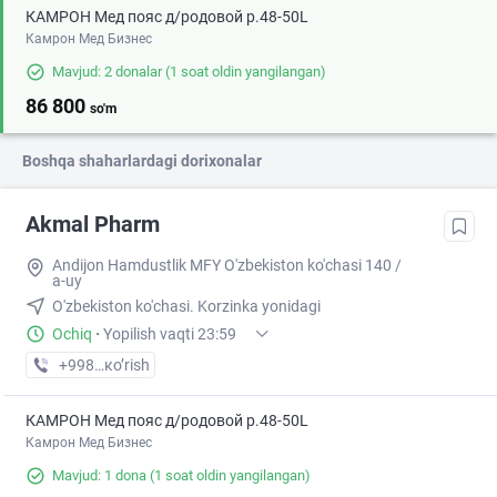
КАМРОН Мед пояс д/родовой р.48-50L
Камрон Мед Бизнес
Mavjud: 2 donalar
(1 soat oldin yangilangan)
86 800
so'm
Boshqa shaharlardagi dorixonalar
Akmal Pharm
Andijon Hamdustlik MFY O'zbekiston ko'chasi 140 /
a-uy
O'zbekiston ko'chasi. Korzinka yonidagi
Ochiq
·
Yopilish vaqti 23:59
+998 (90) XXX-XX-XX
кo’rish
КАМРОН Мед пояс д/родовой р.48-50L
Камрон Мед Бизнес
Mavjud: 1 dona
(1 soat oldin yangilangan)