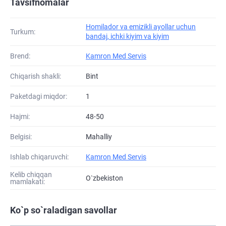
Tavsifnomalar
Homilador va emizikli ayollar uchun
Turkum:
bandaj, ichki kiyim va kiyim
Brend:
Kamron Med Servis
Chiqarish shakli:
Bint
Paketdagi miqdor:
1
Hajmi:
48-50
Belgisi:
Mahalliy
Ishlab chiqaruvchi:
Kamron Med Servis
Kelib chiqqan
O`zbekiston
mamlakati:
Ko`p so`raladigan savollar