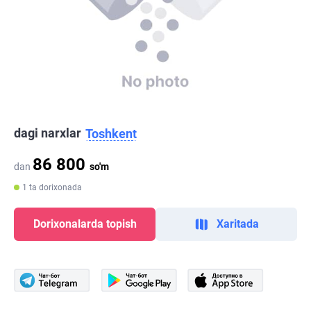
dagi narxlar
Toshkent
86 800
dan
so'm
1 ta dorixonada
Dorixonalarda topish
Xaritada