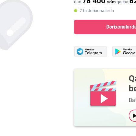
78 400
8
dan
so'm
gacha
2 ta dorixonalarda
Dorixonalarda
Q
b
Bat