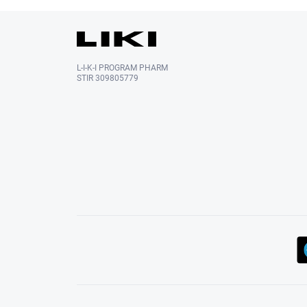
L-I-K-I PROGRAM PHARM
STIR 309805779