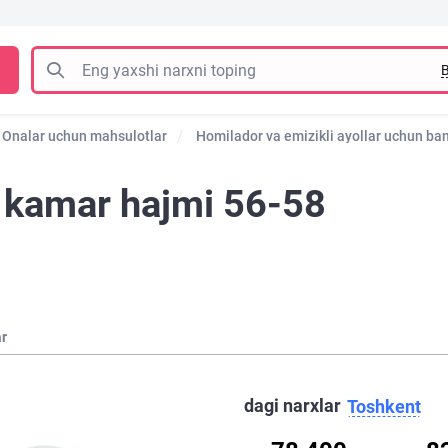
B
Onalar uchun mahsulotlar
Homilador va emizikli ayollar uchun banda
 kamar hajmi 56-58
ar
dagi narxlar
Toshkent