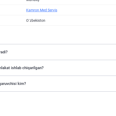
Kamron Med Servis
O`zbekiston
adi?
akat ishlab chiqarilgan?
aruvchisi kim?