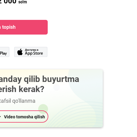
2 000
so'm
 topish
anday qilib buyurtma
erish kerak?
afsil qo'llanma
Video tomosha qilish