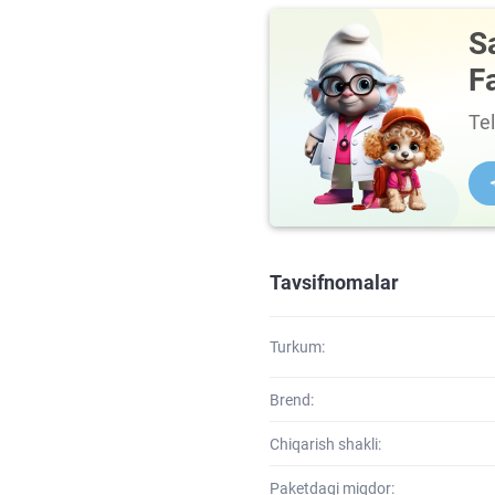
S
F
Te
Tavsifnomalar
Turkum:
Brend:
Chiqarish shakli:
Paketdagi miqdor: