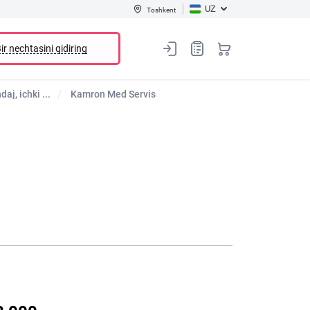
UZ
Toshkent
ir nechtasini qidiring
j, ichki ...
Kamron Med Servis