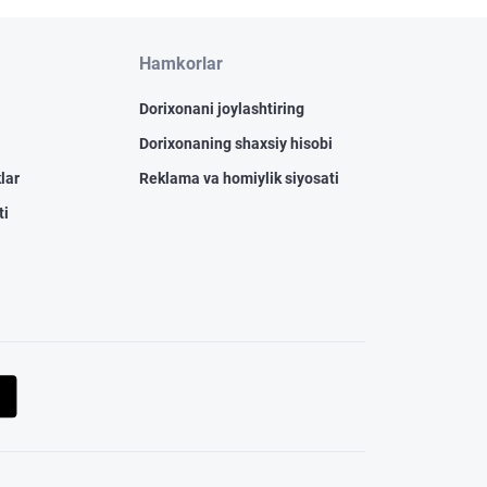
Hamkorlar
Dorixonani joylashtiring
Dorixonaning shaxsiy hisobi
lar
Reklama va homiylik siyosati
ti