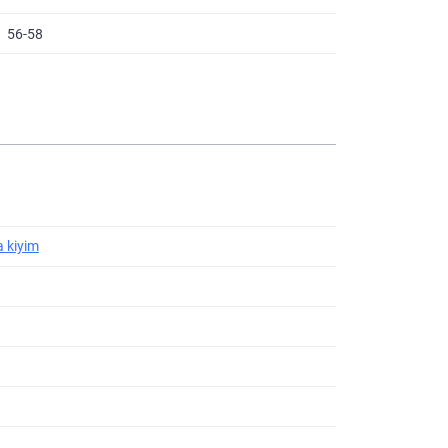
56-58
a kiyim