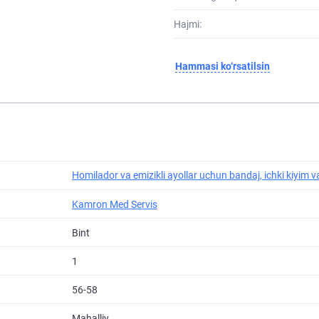
Hajmi:
Hammasi ko‘rsatilsin
Homilador va emizikli ayollar uchun bandaj, ichki kiyim v
Kamron Med Servis
Bint
1
56-58
Mahalliy