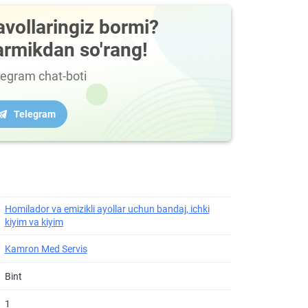
avollaringiz bormi?
armikdan so'rang!
legram chat-boti
Telegram
Homilador va emizikli ayollar uchun bandaj, ichki
kiyim va kiyim
Kamron Med Servis
Bint
1