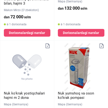
Mapa (Germaniya)
bilan, hajmi 3
132 000
dan
so'm
Makon Mirzo (O`zbekiston)
72 000
dan
so'm
в 1 dorixonada
в 1 dorixonada
Dorixonalardagi narxlar
Dorixonalardagi narxlar
Nuk ko'krak yostiqchalari
Nuk yumshoq va oson
hajmi m 2 dona
ko'krak pompasi
Mapa (Germaniya)
Mapa (Germaniya)