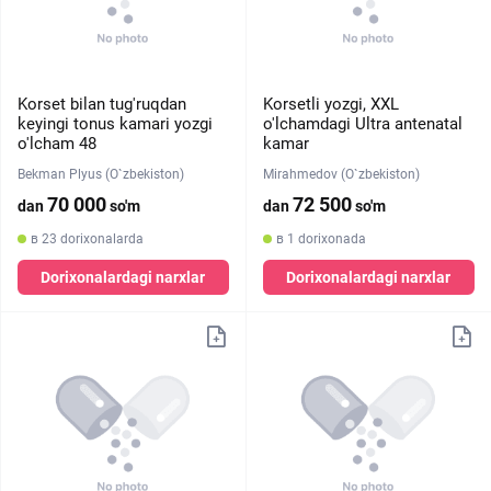
Korset bilan tug'ruqdan
Korsetli yozgi, XXL
keyingi tonus kamari yozgi
o'lchamdagi Ultra antenatal
o'lcham 48
kamar
Bekman Plyus (O`zbekiston)
Mirahmedov (O`zbekiston)
70 000
72 500
dan
so'm
dan
so'm
в 23 dorixonalarda
в 1 dorixonada
Dorixonalardagi narxlar
Dorixonalardagi narxlar