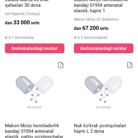
qafaslari 30 dona
bandaji 01954 antenatal
elastik, hajmi 1
Sof Gigienik (Turkiya)
Makon Mirzo (O`zbekiston)
33 000
dan
so'm
67 200
dan
so'm
в 1 dorixonada
в 2 dorixonalarda
Dorixonalardagi narxlar
Dorixonalardagi narxlar
Makon Mirzo homiladorlik
Nuk ko'krak yostiqchalari
bandaji 01954 antenatal
hajmi L 2 dona
elastik, qattiq qo'shimchalar