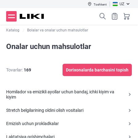
UZ
Toshkent
Katalog
Bolalar va onalar uchun mahsulotlar
Onalar uchun mahsulotlar
Tovarlar:
169
Dorixonalarda barchasini topish
Homilador va emizikli ayollar uchun bandaj, ichki kiyim va
kiyim
Stretch belgilarining oldini olish vositalari
Emizish uchun prokladkalar
Laktatsiya qo'shimchalari