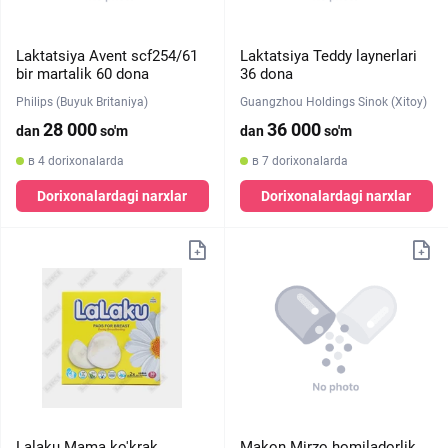
Laktatsiya Avent scf254/61
Laktatsiya Teddy laynerlari
bir martalik 60 dona
36 dona
Philips (Buyuk Britaniya)
Guangzhou Holdings Sinok (Xitoy)
28 000
36 000
dan
so'm
dan
so'm
в 4 dorixonalarda
в 7 dorixonalarda
Dorixonalardagi narxlar
Dorixonalardagi narxlar
Lalaku Mama ko'krak
Makon Mirzo homiladorlik