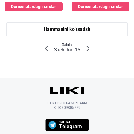
Dorixonalardagi narxlar
Dorixonalardagi narxlar
Hammasini ko‘rsatish
Sahifa
3 ichidan 15
L-I-K-I PROGRAM PHARM
STIR 309805779