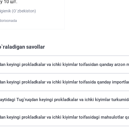
y 10 шт.
igienik (O`zbekiston)
 dorixonada
o`raladigan savollar
an keyingi prokladkalar va ichki kiyimlar toifasidan qanday arzon 
an keyingi prokladkalar va ichki kiyimlar toifasida qanday importl
saytidagi Tug'ruqdan keyingi prokladkalar va ichki kiyimlar turkum
an keyingi prokladkalar va ichki kiyimlar toifasidagi mahsulotlar q