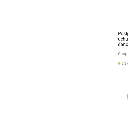
Post
uchu
qano
Canpo
в 2 