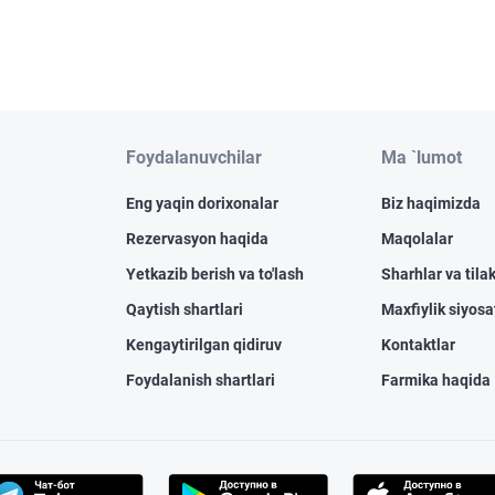
Foydalanuvchilar
Ma `lumot
Eng yaqin dorixonalar
Biz haqimizda
Rezervasyon haqida
Maqolalar
Yetkazib berish va to'lash
Sharhlar va tilak
Qaytish shartlari
Maxfiylik siyosa
Kengaytirilgan qidiruv
Kontaktlar
Foydalanish shartlari
Farmika haqida