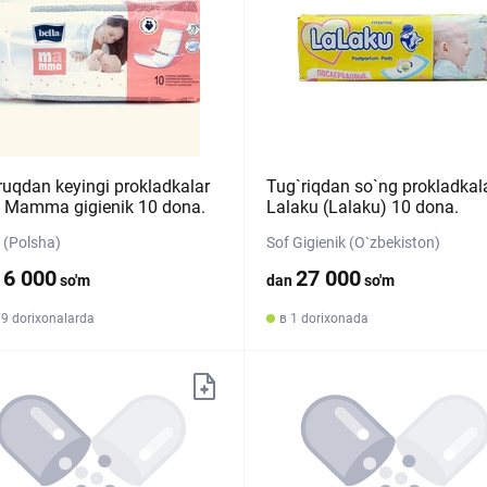
ruqdan keyingi prokladkalar
Tug`riqdan so`ng prokladkal
a Mamma gigienik 10 dona.
Lalaku (Lalaku) 10 dona.
(Polsha)
Sof Gigienik (O`zbekiston)
16 000
27 000
so'm
dan
so'm
79 dorixonalarda
в 1 dorixonada