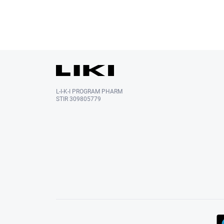
L-I-K-I PROGRAM PHARM
STIR 309805779