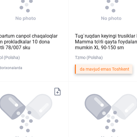
partum canpol chaqaloqlar
Tug`ruqdan keyingi trusiklar 
n prokladkalar 10 dona
Mamma to'rli qayta foydalan
tli 78/007 sku
mumkin XL 90-150 sm
l (Polsha)
Tzmo (Polsha)
dorixonalarda
da mavjud emas Toshkent