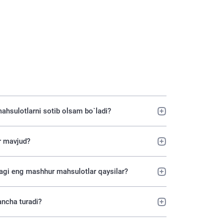
mahsulotlarni sotib olsam bo`ladi?
ar mavjud?
idagi eng mashhur mahsulotlar qaysilar?
ancha turadi?