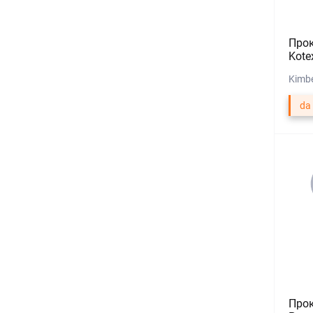
Про
Kote
Kimbe
da
Про