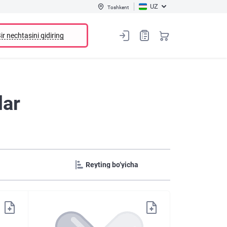
UZ
Toshkent
ir nechtasini qidiring
lar