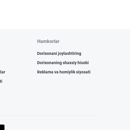
Hamkorlar
Dorixonani joylashtiring
Dorixonaning shaxsiy hisobi
lar
Reklama va homiylik siyosati
ti