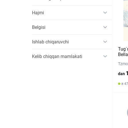
Hajmi
Belgisi
Ishlab chiqaruvchi
Tug`
Bell
Kelib chiqqan mamlakati
Tzmo 
dan
в 4