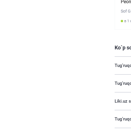
Peon
Sof G
в 1
Ko`p s
Tug'ruqd
Tug'ruqd
Liki.uz 
Tug'ruqd