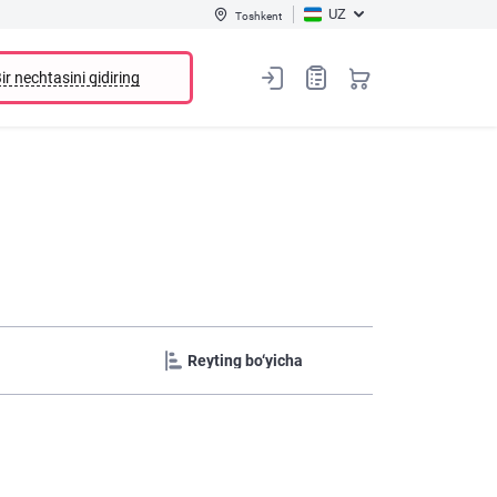
UZ
Toshkent
ir nechtasini qidiring