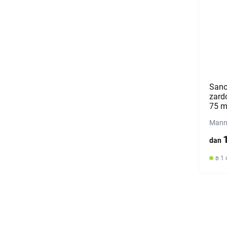
Sano
zardo
75 m
Mann
dan
в 1