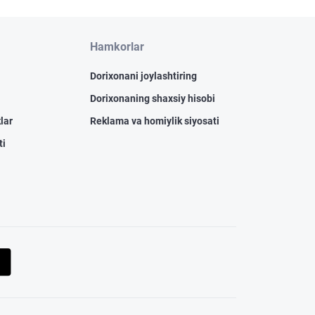
Hamkorlar
Dorixonani joylashtiring
Dorixonaning shaxsiy hisobi
lar
Reklama va homiylik siyosati
ti