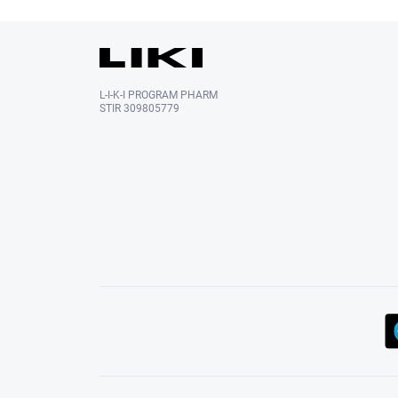
L-I-K-I PROGRAM PHARM
STIR 309805779