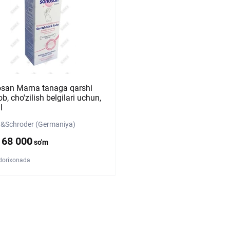
san Mama tanaga qarshi
b, cho'zilish belgilari uchun,
l
&Schroder (Germaniya)
168 000
so'm
 dorixonada