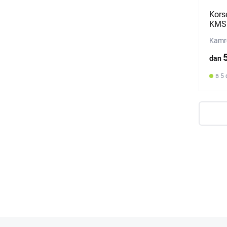
Kors
KMS 
Kamro
dan
в 5 