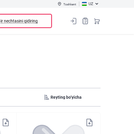
UZ
Toshkent
ir nechtasini qidiring