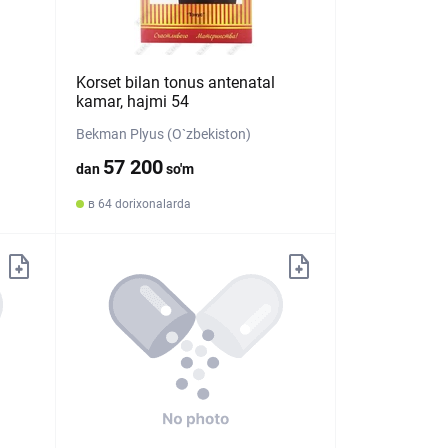
Korset bilan tonus antenatal
kamar, hajmi 54
Bekman Plyus (O`zbekiston)
57 200
dan
so'm
в 64 dorixonalarda