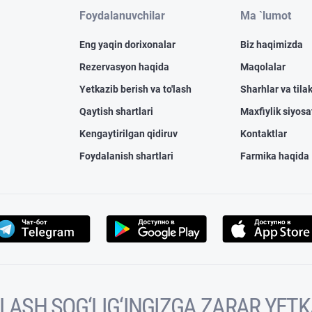
Foydalanuvchilar
Ma `lumot
Eng yaqin dorixonalar
Biz haqimizda
Rezervasyon haqida
Maqolalar
Yetkazib berish va to'lash
Sharhlar va tilak
Qaytish shartlari
Maxfiylik siyosa
Kengaytirilgan qidiruv
Kontaktlar
Foydalanish shartlari
Farmika haqida
VOLASH SOG‘LIG‘INGIZGA ZARAR YET