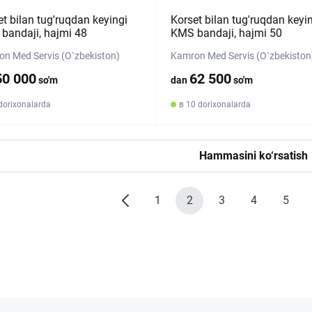
et bilan tug'ruqdan keyingi
Korset bilan tug'ruqdan keyi
bandaji, hajmi 48
KMS bandaji, hajmi 50
n Med Servis (O`zbekiston)
Kamron Med Servis (O`zbekiston
50 000
62 500
so'm
dan
so'm
dorixonalarda
в 10 dorixonalarda
Hammasini ko‘rsatish
1
2
3
4
5