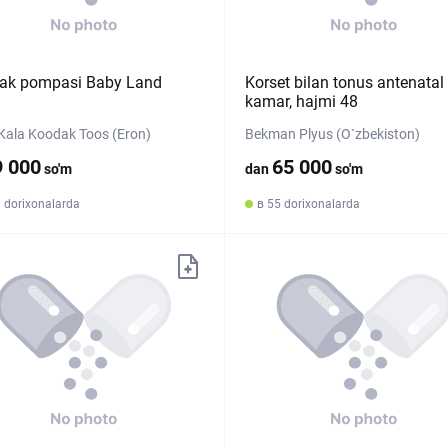
rak pompasi Baby Land
Korset bilan tonus antenatal
kamar, hajmi 48
n Kala Koodak Toos (Eron)
Bekman Plyus (O`zbekiston)
9 000
65 000
so'm
dan
so'm
 dorixonalarda
в 55 dorixonalarda