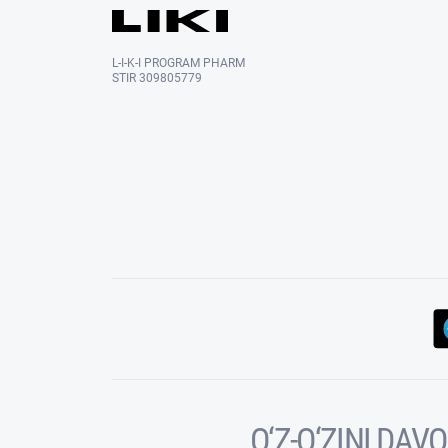
L-I-K-I PROGRAM PHARM
STIR 309805779
O‘Z-O‘ZINI DA