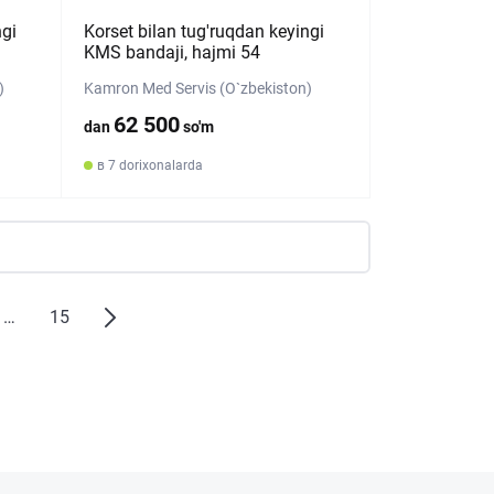
ngi
Korset bilan tug'ruqdan keyingi
KMS bandaji, hajmi 54
)
Kamron Med Servis (O`zbekiston)
62 500
dan
so'm
в 7 dorixonalarda
…
15