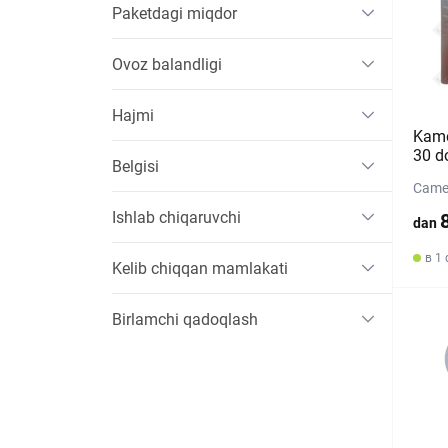
Paketdagi miqdor
Ovoz balandligi
Hajmi
Kame
30 d
Belgisi
Camer
Ishlab chiqaruvchi
dan
в 1
Kelib chiqqan mamlakati
Birlamchi qadoqlash