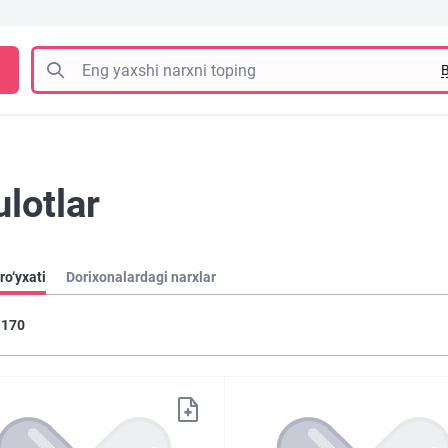
B
lotlar
ro‘yxati
Dorixonalardagi narxlar
170