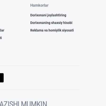
Hamkorlar
Dorixonani joylashtiring
Dorixonaning shaxsiy hisobi
lar
Reklama va homiylik siyosati
ti
KAZISHI MUMKIN