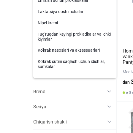
Emizish uchun prokladkalar
Laktatsiya qo'shimchalari
Nipel kremi
Tug'ruqdan keyingi prokladkalar va ichki
kiyimlar
Ko'krak nasoslari va aksessuarlari
Homi
vari
Ko'krak sutini saqlash uchun idishlar,
Pant
sumkalar
Mediv
dan
Brend
в 8 
Seriya
Chiqarish shakli