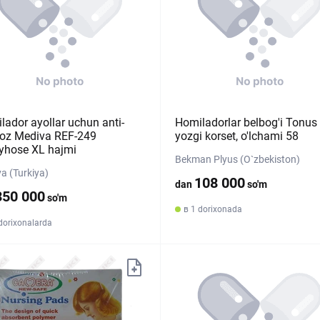
lador ayollar uchun anti-
Homiladorlar belbog'i Tonus
koz Mediva REF-249
yozgi korset, o'lchami 58
yhose XL hajmi
Bekman Plyus (O`zbekiston)
a (Turkiya)
108 000
dan
so'm
350 000
so'm
в 1 dorixonada
dorixonalarda