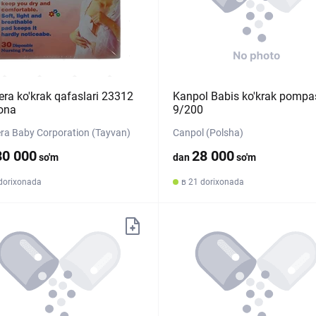
ra ko'krak qafaslari 23312
Kanpol Babis ko'krak pompa
ona
9/200
a Baby Corporation (Tayvan)
Canpol (Polsha)
80 000
28 000
so'm
dan
so'm
 dorixonada
в 21 dorixonada