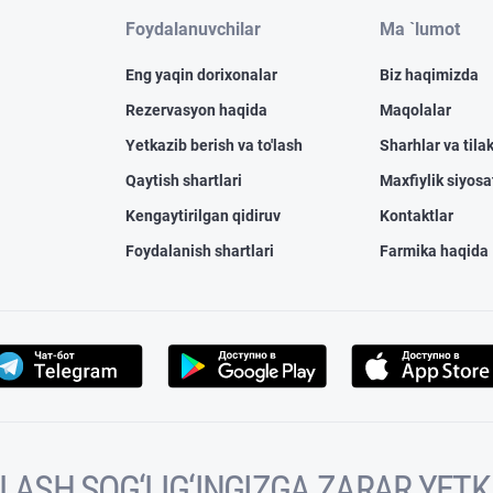
Foydalanuvchilar
Ma `lumot
Eng yaqin dorixonalar
Biz haqimizda
Rezervasyon haqida
Maqolalar
Yetkazib berish va to'lash
Sharhlar va tilak
Qaytish shartlari
Maxfiylik siyosa
Kengaytirilgan qidiruv
Kontaktlar
Foydalanish shartlari
Farmika haqida
VOLASH SOG‘LIG‘INGIZGA ZARAR YET