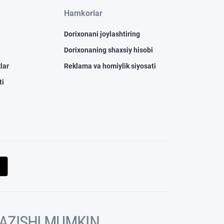
Hamkorlar
Dorixonani joylashtiring
Dorixonaning shaxsiy hisobi
lar
Reklama va homiylik siyosati
ti
KAZISHI MUMKIN