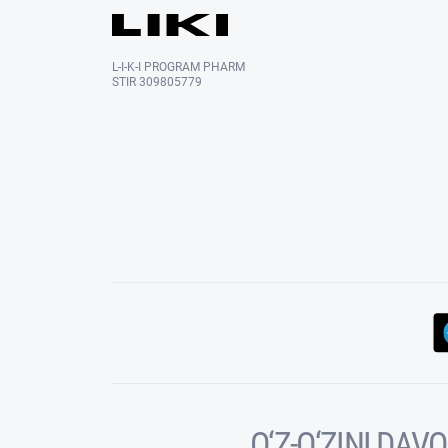
L-I-K-I PROGRAM PHARM
STIR 309805779
O‘Z-O‘ZINI DA