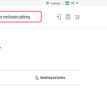
UZ
Toshkent
ir nechtasini qidiring
r