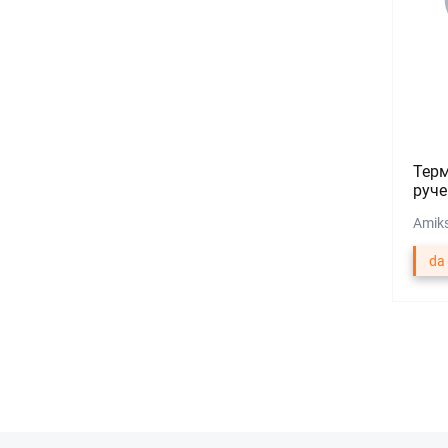
Терм
руче
Amiks
da