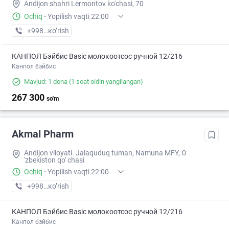
Andijon shahri Lermontov ko'chasi, 70
Ochiq
·
Yopilish vaqti 22:00
+998 (90) XXX-XX-XX
кo’rish
КАНПОЛ Бэйбис Basic молокоотсос ручной 12/216
Канпол бэйбис
Mavjud: 1 dona
(1 soat oldin yangilangan)
267 300
so'm
Akmal Pharm
Andijon viloyati. Jalaquduq tuman, Namuna MFY, O
'zbekiston qo' chasi
Ochiq
·
Yopilish vaqti 22:00
+998 (90) XXX-XX-XX
кo’rish
КАНПОЛ Бэйбис Basic молокоотсос ручной 12/216
Канпол бэйбис