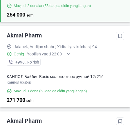
Mavjud: 2 donalar
(58 daqiqa oldin yangilangan)
264 000
so'm
Akmal Pharm
Jalabek, Andijon shahri, Xidiraliyev ko'chasi, 94
Ochiq
·
Yopilish vaqti 22:00
+998 (90) XXX-XX-XX
кo’rish
КАНПОЛ Бэйбис Basic молокоотсос ручной 12/216
Канпол бэйбис
Mavjud: 1 dona
(58 daqiqa oldin yangilangan)
271 700
so'm
Akmal Pharm