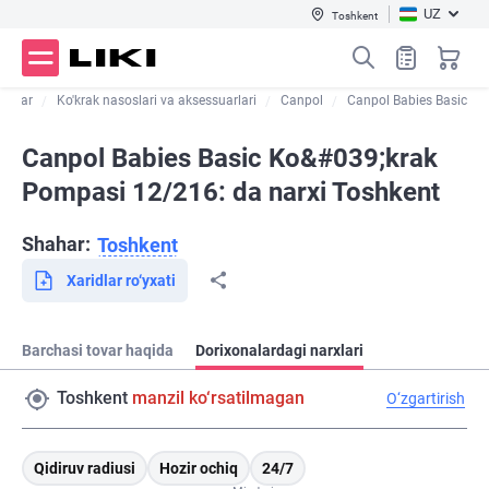
UZ
Toshkent
lotlar
Ko'krak nasoslari va aksessuarlari
Canpol
Canpol Babies Basic
Canpol Babies Basic Ko&#039;krak
Pompasi 12/216: da narxi Toshkent
Shahar:
Toshkent
Xaridlar ro‘yxati
Barchasi tovar haqida
Dorixonalardagi narxlari
Toshkent
manzil ko‘rsatilmagan
O‘zgartirish
Qidiruv radiusi
Hozir ochiq
24/7