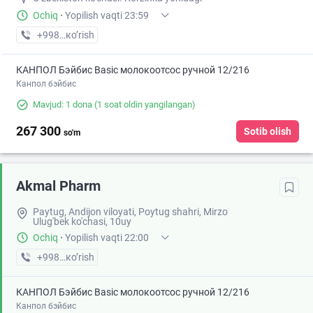
Ochiq
·
Yopilish vaqti 23:59
+998 (90) XXX-XX-XX
кo’rish
КАНПОЛ Бэйбис Basic молокоотсос ручной 12/216
Канпол бэйбис
Mavjud: 1 dona
(1 soat oldin yangilangan)
267 300
Sotib olish
so'm
Akmal Pharm
Paytug, Andijon viloyati, Poytug shahri, Mirzo
Ulug'bek ko'chasi, 10uy
Ochiq
·
Yopilish vaqti 22:00
+998 (90) XXX-XX-XX
кo’rish
КАНПОЛ Бэйбис Basic молокоотсос ручной 12/216
Канпол бэйбис