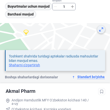
Miqdori
Buyurtmalar uchun mavjud
Barchasi mavjud
Toshkent shahrida turidagi aptekalar radiusda mahsulotlar
bilan mavjud emas.
Shaharni o'zgartirish
Standart bo‘yicha
Boshqa shaharlardagi dorixonalar
Akmal Pharm
Andijon Hamdustlik MFY O'zbekiston ko'chasi 140 /
a-uy
O'zbekiston ko'chasi. Korzinka yonidagi