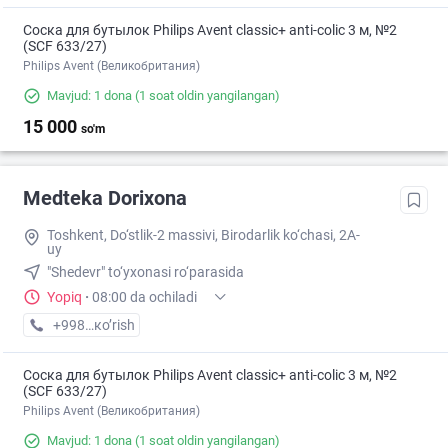
Соска для бутылок Philips Avent classic+ anti-colic 3 м, №2
(SCF 633/27)
Philips Avent (Великобритания)
Mavjud: 1 dona
(1 soat oldin yangilangan)
15 000
so'm
Medteka Dorixona
Toshkent, Do‘stlik-2 massivi, Birodarlik ko‘chasi, 2A-
uy
"Shedevr" to‘yxonasi ro‘parasida
Yopiq
·
08:00 da ochiladi
+998 (90) XXX-XX-XX
кo’rish
Соска для бутылок Philips Avent classic+ anti-colic 3 м, №2
(SCF 633/27)
Philips Avent (Великобритания)
Mavjud: 1 dona
(1 soat oldin yangilangan)