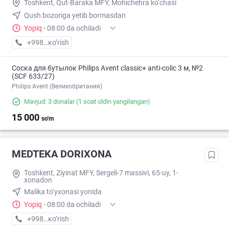
Toshkent, Qut-Baraka MFY, Mohichehra ko‘chasi
Qush bozoriga yetib bormasdan
Yopiq
·
08:00 da ochiladi
+998 (55) XXX-XX-XX
кo’rish
Соска для бутылок Philips Avent classic+ anti-colic 3 м, №2
(SCF 633/27)
Philips Avent (Великобритания)
Mavjud: 3 donalar
(1 soat oldin yangilangan)
15 000
so'm
MEDTEKA DORIXONA
Toshkent, Ziyinat MFY, Sergeli-7 massivi, 65-uy, 1-
xonadon
Malika to‘yxonasi yonida
Yopiq
·
08:00 da ochiladi
+998 (90) XXX-XX-XX
кo’rish