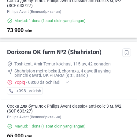
Соска для бутылок Philips Avent classic+ anti-colic 3 м, №2
(SCF 633/27)
Philips Avent (Великобритания)
Mavjud: 1 dona
(1 soat oldin yangilangan)
73 900
so'm
Dorixona ОK farm №2 (Shahriston)
Toshkent, Amir Temur ko'chasi, 115-uy, 42-xonadon
Shahriston metro bekati, chorraxa, 4 qavatli uyning
birinchi qavati, OK PHARM (qizil, sariq )
Yopiq
·
08:00 da ochiladi
+998 (90) XXX-XX-XX
кo’rish
Соска для бутылок Philips Avent classic+ anti-colic 3 м, №2
(SCF 633/27)
Philips Avent (Великобритания)
Mavjud: 1 dona
(1 soat oldin yangilangan)
65 000
so'm