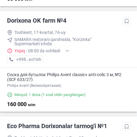
Dorixona ОK farm №4
Toshkent, 17-kvartal, 7A-uy
SAMARA restorani qarshisida, "Korzinka"
Supermarketi ichida
Yopiq
·
08:00 da ochiladi
+998 (90) XXX-XX-XX
кo’rish
Соска для бутылок Philips Avent classic+ anti-colic 3 м, №2
(SCF 633/27)
Philips Avent (Великобритания)
Mavjud: 1 dona
(1 soat oldin yangilangan)
160 000
so'm
Eco Pharma Dorixonalar tarmog'i №1