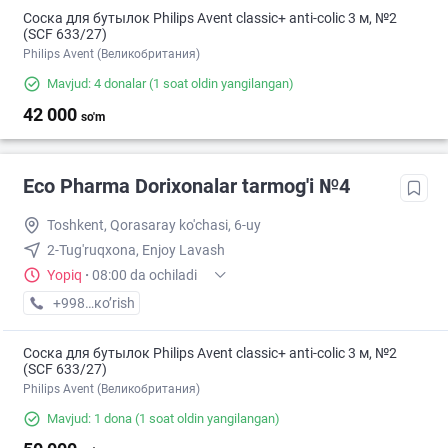
Соска для бутылок Philips Avent classic+ anti-colic 3 м, №2
(SCF 633/27)
Philips Avent (Великобритания)
Mavjud: 4 donalar
(1 soat oldin yangilangan)
42 000
so'm
Eco Pharma Dorixonalar tarmog'i №4
Toshkent, Qorasaray ko'chasi, 6-uy
2-Tug'ruqxona, Enjoy Lavash
Yopiq
·
08:00 da ochiladi
+998 (55) XXX-XX-XX
кo’rish
Соска для бутылок Philips Avent classic+ anti-colic 3 м, №2
(SCF 633/27)
Philips Avent (Великобритания)
Mavjud: 1 dona
(1 soat oldin yangilangan)