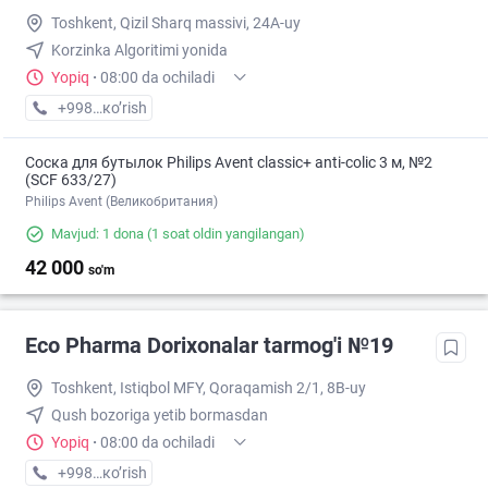
Toshkent, Qizil Sharq massivi, 24A-uy
Korzinka Algoritimi yonida
Yopiq
·
08:00 da ochiladi
+998 (77) XXX-XX-XX
кo’rish
Соска для бутылок Philips Avent classic+ anti-colic 3 м, №2
(SCF 633/27)
Philips Avent (Великобритания)
Mavjud: 1 dona
(1 soat oldin yangilangan)
42 000
so'm
Eco Pharma Dorixonalar tarmog'i №19
Toshkent, Istiqbol MFY, Qoraqamish 2/1, 8B-uy
Qush bozoriga yetib bormasdan
Yopiq
·
08:00 da ochiladi
+998 (55) XXX-XX-XX
кo’rish