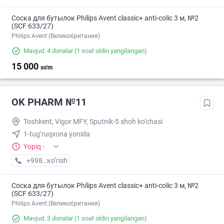
Соска для бутылок Philips Avent classic+ anti-colic 3 м, №2
(SCF 633/27)
Philips Avent (Великобритания)
Mavjud: 4 donalar
(1 soat oldin yangilangan)
15 000
so'm
OK PHARM №11
Toshkent, Vigor MFY, Sputnik-5 shoh ko‘chasi
1-tug‘ruqxona yonida
Yopiq
·
+998 (90) XXX-XX-XX
кo’rish
Соска для бутылок Philips Avent classic+ anti-colic 3 м, №2
(SCF 633/27)
Philips Avent (Великобритания)
Mavjud: 3 donalar
(1 soat oldin yangilangan)