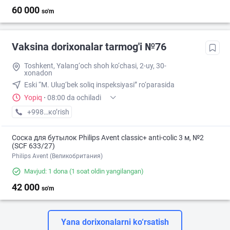
60 000
so'm
Vaksina dorixonalar tarmog'i №76
Toshkent, Yalang‘och shoh ko‘chasi, 2-uy, 30-
xonadon
Eski “M. Ulug‘bek soliq inspeksiyasi” ro‘parasida
Yopiq
·
08:00 da ochiladi
+998 (70) XXX-XX-XX
кo’rish
Соска для бутылок Philips Avent classic+ anti-colic 3 м, №2
(SCF 633/27)
Philips Avent (Великобритания)
Mavjud: 1 dona
(1 soat oldin yangilangan)
42 000
so'm
Yana dorixonalarni ko‘rsatish