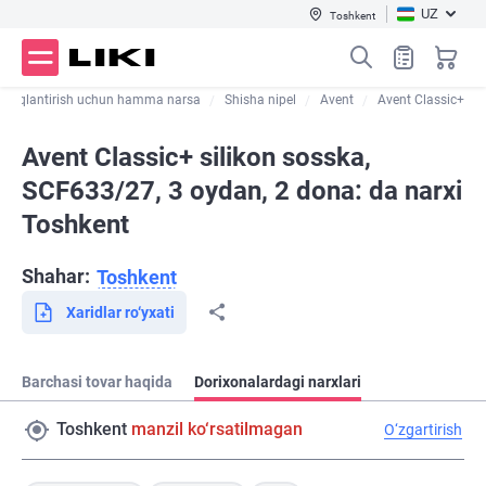
UZ
Toshkent
Oziqlantirish uchun hamma narsa
Shisha nipel
Avent
Avent Classic+
Avent Classic+ silikon sosska,
SCF633/27, 3 oydan, 2 dona: da narxi
Toshkent
Shahar:
Toshkent
Xaridlar ro‘yxati
Barchasi tovar haqida
Dorixonalardagi narxlari
Toshkent
manzil ko‘rsatilmagan
O‘zgartirish