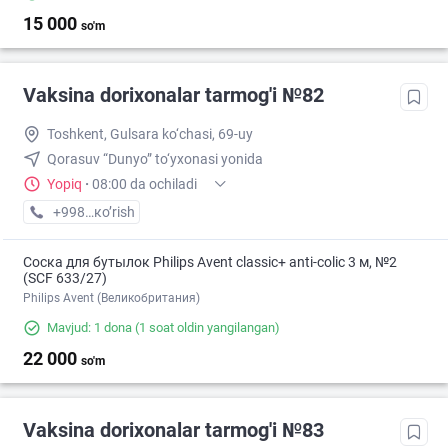
15 000
so'm
Vaksina dorixonalar tarmog'i №82
Toshkent, Gulsara ko‘chasi, 69-uy
Qorasuv “Dunyo” to‘yxonasi yonida
Yopiq
·
08:00 da ochiladi
+998 (77) XXX-XX-XX
кo’rish
Соска для бутылок Philips Avent classic+ anti-colic 3 м, №2
(SCF 633/27)
Philips Avent (Великобритания)
Mavjud: 1 dona
(1 soat oldin yangilangan)
22 000
so'm
Vaksina dorixonalar tarmog'i №83