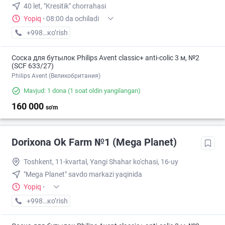
40 let, "Kresitik" chorrahasi
Yopiq
·
08:00 da ochiladi
+998 (90) XXX-XX-XX
кo’rish
Соска для бутылок Philips Avent classic+ anti-colic 3 м, №2
(SCF 633/27)
Philips Avent (Великобритания)
Mavjud: 1 dona
(1 soat oldin yangilangan)
160 000
so'm
Dorixona Ok Farm №1 (Mega Planet)
Toshkent, 11-kvartal, Yangi Shahar ko'chasi, 16-uy
"Mega Planet" savdo markazi yaqinida
Yopiq
·
+998 (90) XXX-XX-XX
кo’rish