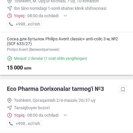
Toshkent, M. Uyg'ur ko'chasi, 7-uy, 10-xonadon
Ibn Sino nomidagi 1-sonli shahar klinik shifoxonasi
Yopiq
·
08:00 da ochiladi
+998 (71) XXX-XX-XX
кo’rish
Соска для бутылок Philips Avent classic+ anti-colic 3 м, №2
(SCF 633/27)
Philips Avent (Великобритания)
Mavjud: 2 donalar
(1 soat oldin yangilangan)
15 000
so'm
Eco Pharma Dorixonalar tarmog'i №3
Toshkent, Qoraqamish 2/4-massiv, 20/37-uy
Tansiqboyev bozori
Yopiq
·
08:00 da ochiladi
+998 (99) XXX-XX-XX
кo’rish