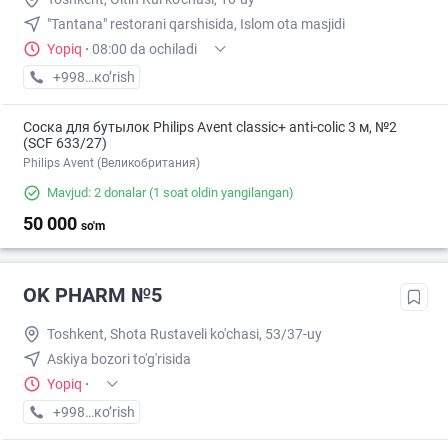
"Tantana" restorani qarshisida, Islom ota masjidi
Yopiq
·
08:00 da ochiladi
+998 (55) XXX-XX-XX
кo’rish
Соска для бутылок Philips Avent classic+ anti-colic 3 м, №2
(SCF 633/27)
Philips Avent (Великобритания)
Mavjud: 2 donalar
(1 soat oldin yangilangan)
50 000
so'm
OK PHARM №5
Toshkent, Shota Rustaveli ko'chasi, 53/37-uy
Askiya bozori to'g'risida
Yopiq
·
+998 (90) XXX-XX-XX
кo’rish