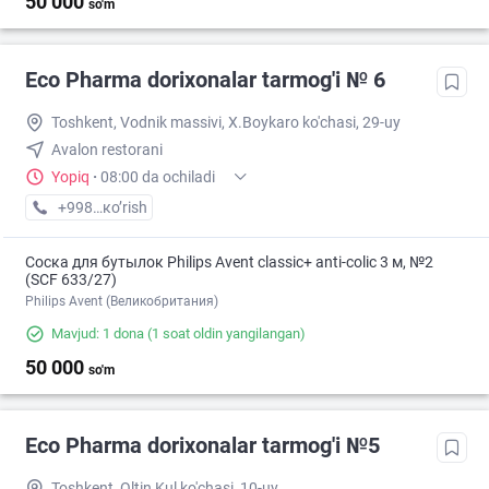
50 000
so'm
Eco Pharma dorixonalar tarmog'i № 6
Toshkent, Vodnik massivi, X.Boykaro ko'chasi, 29-uy
Avalon restorani
Yopiq
·
08:00 da ochiladi
+998 (55) XXX-XX-XX
кo’rish
Соска для бутылок Philips Avent classic+ anti-colic 3 м, №2
(SCF 633/27)
Philips Avent (Великобритания)
Mavjud: 1 dona
(1 soat oldin yangilangan)
50 000
so'm
Eco Pharma dorixonalar tarmog'i №5
Toshkent, Oltin Kul ko'chasi, 10-uy