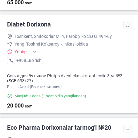
65 000
so'm
Diabet Dorixona
Toshkent, Shifokorlar MFY, Farobiy ko‘chasi, 494-uy
Yangi Toshmi Ko'ksaroy klinikasi oldida
Yopiq
·
+998 (55) XXX-XX-XX
кo’rish
Соска для бутылок Philips Avent classic+ anti-colic 3 м, №2
(SCF 633/27)
Philips Avent (Великобритания)
Mavjud: 1 dona
(1 soat oldin yangilangan)
20 000
so'm
Eco Pharma Dorixonalar tarmog'i №20