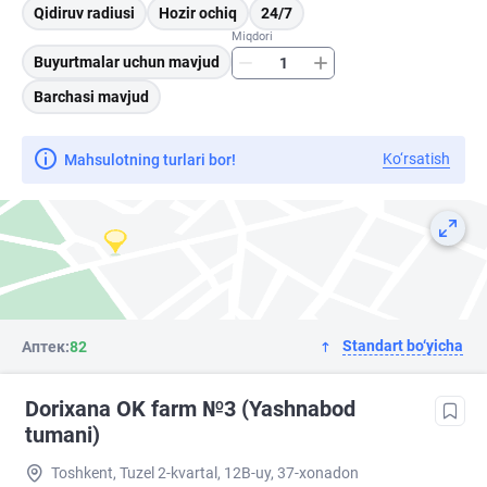
Qidiruv radiusi
Hozir ochiq
24/7
Miqdori
Buyurtmalar uchun mavjud
Barchasi mavjud
Ko‘rsatish
Mahsulotning turlari bor!
Standart bo‘yicha
Аптек:
82
Dorixana OK farm №3 (Yashnabod
tumani)
Toshkent, Tuzel 2-kvartal, 12B-uy, 37-xonadon