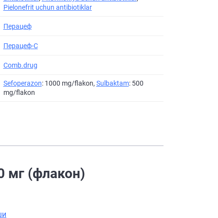
Pielonefrit uchun antibiotiklar
Перацеф
Перацеф-С
Comb.drug
Sefoperazon
: 1000 mg/flakon,
Sulbaktam
: 500
mg/flakon
0 мг (флакон)
ши