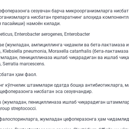
фоперазонга сезувчан барча микроорганизмларга нисбат
ганизмларга нисбатан препаратнинг алоҳида компонентл
 пасайиши) намоён килади.
icus, Enterobacter aerogenes, Enterobacter
luenzae (жумладан, ампициллинга чидамли ва бета-лактамаз
ca, Klebsiella pneumonia, Moraxella catarrhalis (бета-лакта
 (жумладан, пенициллиназа ишлаб чиқарадиган ва ишлаб чиқ
s, Serratia marcescens.
сбатан ҳам фаол.
г кўпчилик штаммлари одатда бошқа антибиотикларга, м
цефоперазонга нисбатан эса сезувчандир.
s (жумладан, пенициллиназа ишлаб чиқарадиган штаммлари),
roup streptococci.
фалоспоринларга, жумладан цефоперазонга ҳам чидамлид