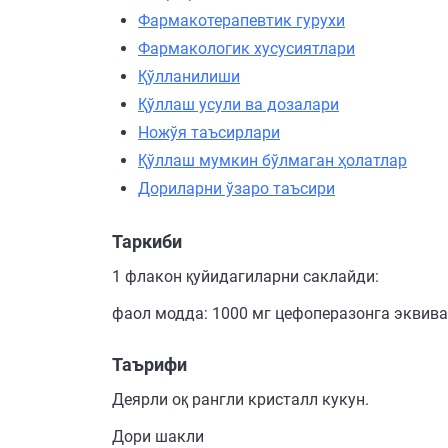
Фармакотерапевтик гурухи
Фармакологик хусусиятлари
Қўлланилиши
Қўллаш усули ва дозалари
Ножўя таъсирлари
Қўллаш мумкин бўлмаган ҳолатлар
Дориларни ўзаро таъсири
Таркиби
1 флакон қуйидагиларни саклайди:
фаол модда: 1000 мг цефоперазонга эквива
Таърифи
Деярли оқ рангли кристалл кукун.
Дори шакли