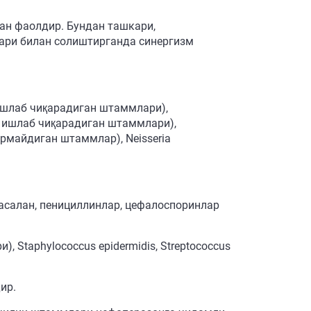
ан фаолдир. Бундан ташкари,
ари билан солиштирганда синергизм
а ишлаб чиқарадиган штаммлари),
маза ишлаб чиқарадиган штаммлари),
армайдиган штаммлар), Neisseria
асалан, пенициллинлар, цефалоспоринлар
 Staphylococcus epidermidis, Streptococcus
ир.