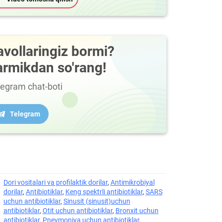
avollaringiz bormi?
armikdan so'rang!
legram chat-boti
Telegram
Dori vositalari va profilaktik dorilar
,
Antimikrobiyal
dorilar
,
Antibiotiklar
,
Keng spektrli antibiotiklar
,
SARS
uchun antibiotiklar
,
Sinusit (sinusit)uchun
antibiotiklar
,
Otit uchun antibiotiklar
,
Bronxit uchun
antibiotiklar
,
Pnevmoniya uchun antibiotiklar
,