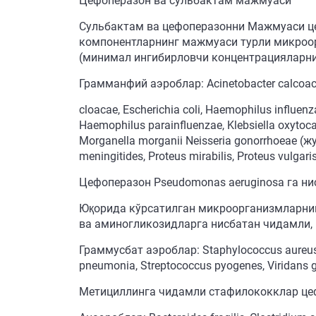
Цефоперазон ва сульбактам мажмуаси
Сульбактам ва цефоперазонни Мажмуаси це
компонентларнинг мажмуаси турли микроор
(минимал ингибирловчи концентрацияларни
Грамманфий аэроблар: Acinetobacter calcoacet
cloacae, Escherichia coli, Haemophilus inf
Haemophilus parainfluenzae, Klebsiella oxyto
Morganella morganii Neisseria gonorrhoeae
meningitides, Proteus mirabilis, Proteus vulgari
Цефоперазон Pseudomonas aeruginosa га ни
Юқорида кўрсатилган микроорганизмларнин
ва аминогликозидларга нисбатан чидамли, 
Граммусбат аэроблар: Staphylococcus aureu
pneumonia, Streptococcus pyogenes, Viridans g
Метициллинга чидамли стафилококклар це