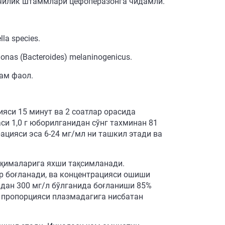
ни кўпчилик штаммлари цефоперазонга чидамли.
lla species.
onas (Bacteroides) melaninogenicus.
кам фаол.
яси 15 минут ва 2 соатлар орасида
и 1,0 г юборилганидан сўнг тахминан 81
ацияси эса 6-24 мг/мл ни ташкил этади ва
ўқималарига яхши тақсимланади.
р боғланади, ва концентрацияси ошиши
 дан 300 мг/л бўлганида боғланиши 85%
 пропорцияси плазмадагига нисбатан