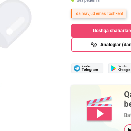
Без рецепта
da mavjud emas Toshkent
Boshqa shaharlard
Analoglar (dan
Q
b
Bat