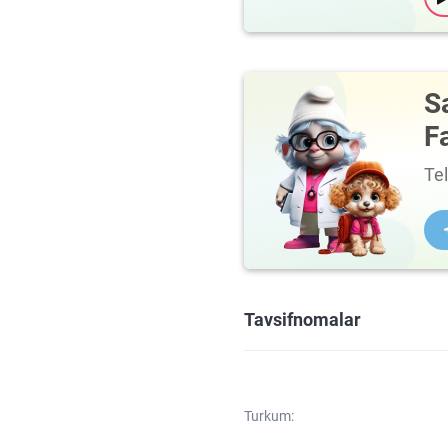
S
F
Te
Tavsifnomalar
Turkum: