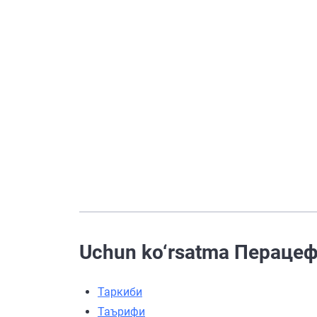
Uchun ko‘rsatma Перацеф
Таркиби
Таърифи