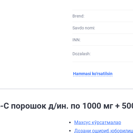
Brend:
Savdo nomi:
INN:
Dozalash:
Hammasi ko‘rsatilsin
-С порошок д/ин. по 1000 мг + 50
Махсус кўрсатмалар
Дозани ошириб юборили