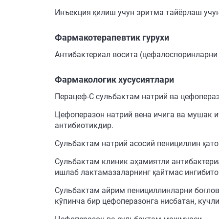
Инъекция қилиш учун эритма тайёрлаш учун
Фармакотерапевтик гурухи
Антибактериал восита (цефалоспоринларни І
Фармакологик хусусиятлари
Перацеф-С сульбактам натрий ва цефопераз
Цефоперазон натрий вена ичига ва мушак и
антибиотикдир.
Сульбактам натрий асосий пенициллин қато
Сульбактам клиник аҳамиятли антибактери
ишлаб лактамазаларнинг қайтмас ингибитор
Сульбактам айрим пенициллинларни боғлов
кўпинча бир цефоперазонга нисбатан, кучли