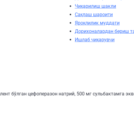
Чиқарилиш шакли
Сақлаш шароити
Яроқлилик муддати
Дорихоналардан бериш т
Ишлаб чиқарувчи
лент бўлган цефоперазон натрий, 500 мг сульбактамга экв