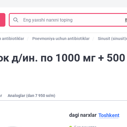
B
 antibiotiklar
Pnevmoniya uchun antibiotiklar
Sinusit (sinusit
 д/ин. по 1000 мг + 500
ar
Analoglar (dan 7 950 so'm)
dagi narxlar
Toshkent