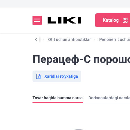
Katalog
it uchun antibiotiklar
Otit uchun antibiotiklar
Pielonefrit uchun
Перацеф-С порошок
Xaridlar ro‘yxatiga
Tovar haqida hamma narsa
Dorixonalardagi narxl