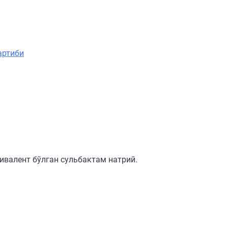
артиби
ивалент бўлган сульбактам натрий.