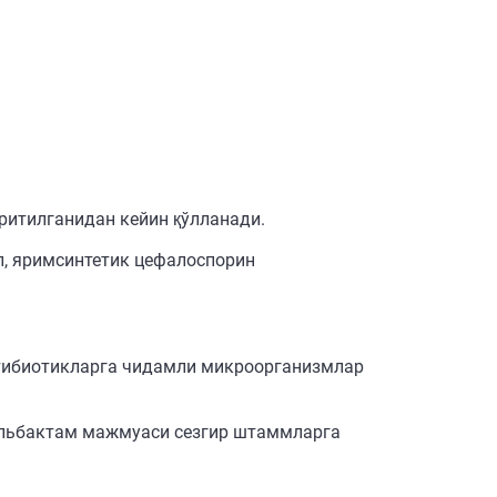
ритилганидан кейин қўлланади.
л, яримсинтетик цефалоспорин
нтибиотикларга чидамли микроорганизмлар
сульбактам мажмуаси сезгир штаммларга