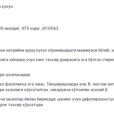
 кукун.
ІІ авлоди). АТХ коди: J01DD63.
он натрийни қуруқ кукун кўринишидаги мажмуаси бўлиб, э
чига юбориш учун кенг таъсир доирасига эга бўлган стери
ри ҳосиласидир.
ал фаолликка эга эмас. Текширишларда уни, В- лактам а
и эканлиги кўрсатилган. чикарувчи кўпчилик асосий β-
чи оқсиллар билан бирикади, шунинг учун цефоперазон/
рок таъсир кўрсатади.