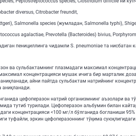
 species, Peptostreptococcus species, Clostridium difficile 
er diversus, Citrobacter freundit,
tgeri), Salmonella species (жумладан, Salmonella typhi), Shige
ccus agalactiae, Prevotella (Bacteroides) bivius, Porphyrom
радиган пенициллинга чидамли S. pneumoniae та нисбатан 
зон ва сульбактамнинг плазмадаги максимал концентраци
аксимал концентрацияси мушак ичига бир марталик дозас
 аниқланади, айни пайтда сульбактам натрийнинг концентр
а аниқланади.
анганида цефоперазон натрий организмнинг аъзолари ва т
мида тутиб турилади. Цефоперазон альбумин билан кайта
даги концентрацияси <100 мг/л бўлганида богланиши 95%
иги туфайли, эркин цефоперазоннинг тўқима суюқлигидаги