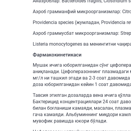
Анаэроблар: Bacteroides fragilis, Clostridium
Аэроб грамманфий микроорганизмлар: Citrobact
Providencia species (жумладан, Providencia ret
Аэроб граммусбат микроорганизмлар: Streptoco
Listeria monocytogenes ва менингитни чақи
Фармакокинетикаси
Мушак ичига юборилганидан сўнг цефопера
аниқланади. Цефоперазоннинг плазмадаги м
мг/л ни ташкил этади ва 2-3 соат давомида
доза юборилганидан кейин 1 соат давомид
Тавсия этилган дозаларда вена ичига қўлл
Бактерицид концентрациялари 24 соат даво
билан боғланиши камаяди, масалан, плазма
гача камаяди. Альбуминнинг миқдори камл
мувофик равишда юкори бўлади.