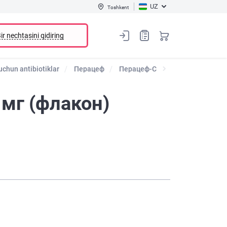
UZ
Toshkent
ir nechtasini qidiring
)uchun antibiotiklar
Перацеф
Перацеф-С
 мг (флакон)