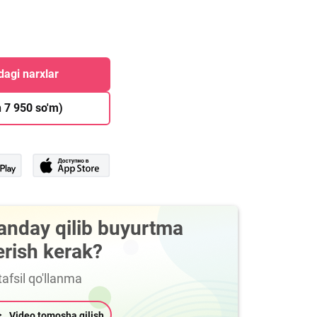
agi narxlar
 7 950 so'm)
anday qilib buyurtma
erish kerak?
afsil qo'llanma
Video tomosha qilish