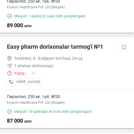
Пирантел, 250 мг, таб. №30
Kusum Healthcare Pvt. Ltd (Индия)
Mavjud: 1 qadoq
(6 soat oldin yangilangan)
89 000
so'm
Easy pharm dorixonalar tarmog'i №1
Toshkent, A. Xodjayev ko'chasi, 2A-uy
1-shahar shifoxonasi
Yopiq
·
+998 (94) XXX-XX-XX
кo’rish
Пирантел, 250 мг, таб. №30
Kusum Healthcare Pvt. Ltd (Индия)
Mavjud: 19 qadoqlar
(6 soat oldin yangilangan)
87 000
so'm