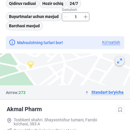
Qidiruv radiusi
Hozir ochiq
24/7
Qadoqlash
Buyurtmalar uchun mavjud
Barchasi mavjud
Ko‘rsatish
Mahsulotning turlari bor!
Standart bo‘yicha
Аптек:
273
Akmal Pharm
Toshkent shahri. Shayxontohur tumani, Farobi
ko'chasi, 383 A