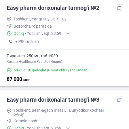
Easy pharm dorixonalar tarmog'i №2
Toshkent, Yangi Kuyluk, 41-uy
Bozorcha ro‘parasida
Ochiq
·
Yopilish vaqti 23:59
+998 (97) XXX-XX-XX
кo’rish
Пирантел, 250 мг, таб. №30
Kusum Healthcare Pvt. Ltd (Индия)
Mavjud: 10 qadoqlar
(6 soat oldin yangilangan)
87 000
so'm
Easy pharm dorixonalar tarmog'i №3
Toshkent, Besh-agach massivi, Bunyodkor ko'chasi,
6A-uy
Komolon osh
Ochiq
·
Yopilish vaqti 23:59