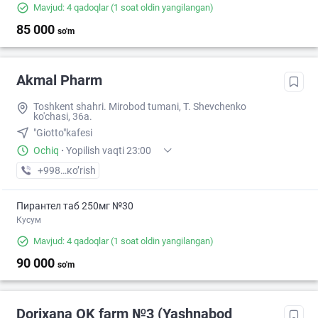
Mavjud: 4 qadoqlar
(1 soat oldin yangilangan)
85 000
so'm
Akmal Pharm
Toshkent shahri. Mirobod tumani, T. Shevchenko
ko'chasi, 36a.
"Giotto"kafesi
Ochiq
·
Yopilish vaqti 23:00
+998 (99) XXX-XX-XX
кo’rish
Пирантел таб 250мг №30
Кусум
Mavjud: 4 qadoqlar
(1 soat oldin yangilangan)
90 000
so'm
Dorixana OK farm №3 (Yashnabod