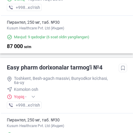
+998 (71) XXX-XX-XX
кo’rish
Пирантел, 250 мг, таб. №30
Kusum Healthcare Pvt. Ltd (Индия)
Mavjud: 9 qadoqlar
(6 soat oldin yangilangan)
87 000
so'm
Easy pharm dorixonalar tarmog'i №4
Toshkent, Besh-agach massivi, Bunyodkor ko'chasi,
6a-uy
Komolon osh
Yopiq
·
+998 (71) XXX-XX-XX
кo’rish
Пирантел, 250 мг, таб. №30
Kusum Healthcare Pvt. Ltd (Индия)