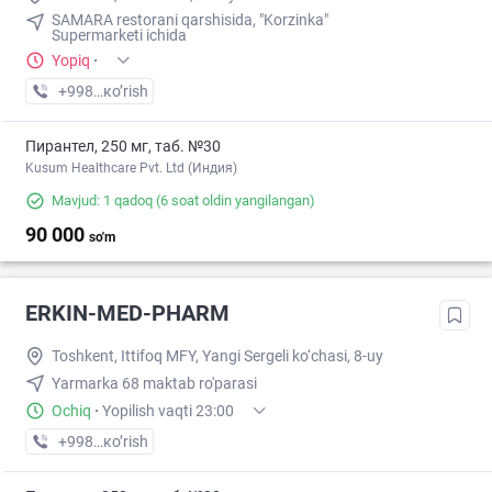
SAMARA restorani qarshisida, "Korzinka"
Supermarketi ichida
Yopiq
·
+998 (90) XXX-XX-XX
кo’rish
Пирантел, 250 мг, таб. №30
Kusum Healthcare Pvt. Ltd (Индия)
Mavjud: 1 qadoq
(6 soat oldin yangilangan)
90 000
so'm
ERKIN-MED-PHARM
Toshkent, Ittifoq MFY, Yangi Sergeli ko‘chasi, 8-uy
Yarmarka 68 maktab ro'parasi
Ochiq
·
Yopilish vaqti 23:00
+998 (97) XXX-XX-XX
кo’rish