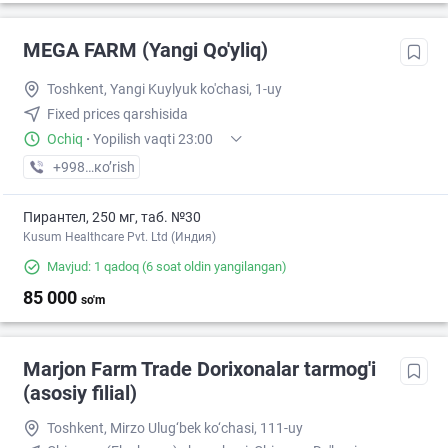
MEGA FARM (Yangi Qo'yliq)
Toshkent, Yangi Kuylyuk ko'chasi, 1-uy
Fixed prices qarshisida
Ochiq
·
Yopilish vaqti 23:00
+998 (71) XXX-XX-XX
кo’rish
Пирантел, 250 мг, таб. №30
Kusum Healthcare Pvt. Ltd (Индия)
Mavjud: 1 qadoq
(6 soat oldin yangilangan)
85 000
so'm
Marjon Farm Trade Dorixonalar tarmog'i
(asosiy filial)
Toshkent, Mirzo Ulug‘bek ko‘chasi, 111-uy