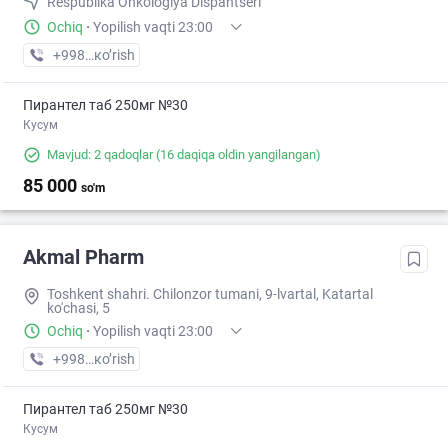
Respublika Onkologiya Dispantseri
Ochiq
·
Yopilish vaqti 23:00
+998 (99) XXX-XX-XX
кo’rish
Пирантел таб 250мг №30
Кусум
Mavjud: 2 qadoqlar
(16 daqiqa oldin yangilangan)
85 000
so'm
Akmal Pharm
Toshkent shahri. Chilonzor tumani, 9-lvartal, Katartal
ko'chasi, 5
Ochiq
·
Yopilish vaqti 23:00
+998 (99) XXX-XX-XX
кo’rish
Пирантел таб 250мг №30
Кусум