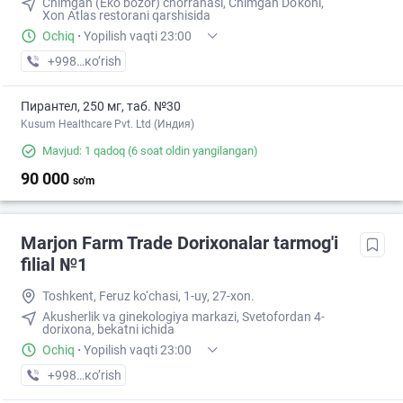
Chimgan (Eko bozor) chorrahasi, Chimgan Do'koni,
Xon Atlas restorani qarshisida
Ochiq
·
Yopilish vaqti 23:00
+998 (99) XXX-XX-XX
кo’rish
Пирантел, 250 мг, таб. №30
Kusum Healthcare Pvt. Ltd (Индия)
Mavjud: 1 qadoq
(6 soat oldin yangilangan)
90 000
so'm
Marjon Farm Trade Dorixonalar tarmog'i
filial №1
Toshkent, Feruz ko‘chasi, 1-uy, 27-xon.
Akusherlik va ginekologiya markazi, Svetofordan 4-
dorixona, bekatni ichida
Ochiq
·
Yopilish vaqti 23:00
+998 (77) XXX-XX-XX
кo’rish