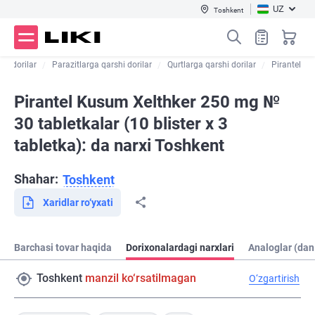
UZ
Toshkent
tik dorilar
Parazitlarga qarshi dorilar
Qurtlarga qarshi dorilar
Pirantel
Pirantel Kusum Xelthker 250 mg №
30 tabletkalar (10 blister х 3
tabletka): da narxi Toshkent
Shahar:
Toshkent
Xaridlar ro‘yxati
Barchasi tovar haqida
Dorixonalardagi narxlari
Analoglar (dan
Toshkent
manzil ko‘rsatilmagan
O‘zgartirish