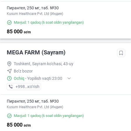
Пирантел, 250 мг, таб. №30
Kusum Healthcare Pvt. Ltd (Индия)
Mavjud: 1 qadoq
(6 soat oldin yangilangan)
85 000
so'm
MEGA FARM (Sayram)
Toshkent, Sayram ko'chasi, 43-uy
Bo’z bozor
Ochiq
·
Yopilish vaqti 23:00
+998 (55) XXX-XX-XX
кo’rish
Пирантел, 250 мг, таб. №30
Kusum Healthcare Pvt. Ltd (Индия)
Mavjud: 1 qadoq
(6 soat oldin yangilangan)
85 000
so'm