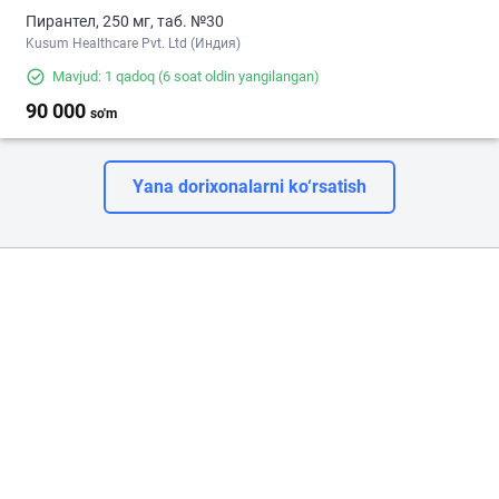
Пирантел, 250 мг, таб. №30
Kusum Healthcare Pvt. Ltd (Индия)
Mavjud: 1 qadoq
(6 soat oldin yangilangan)
90 000
so'm
Yana dorixonalarni ko‘rsatish