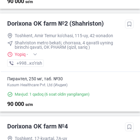
90 000
so'm
Dorixona ОK farm №2 (Shahriston)
Toshkent, Amir Temur ko'chasi, 115-uy, 42-xonadon
Shahriston metro bekati, chorraxa, 4 qavatli uyning
birinchi qavati, OK PHARM (qizil, sariq )
Yopiq
·
+998 (90) XXX-XX-XX
кo’rish
Пирантел, 250 мг, таб. №30
Kusum Healthcare Pvt. Ltd (Индия)
Mavjud: 1 qadoq
(6 soat oldin yangilangan)
90 000
so'm
Dorixona ОK farm №4
Toshkent, 17-kvartal, 7A-uy