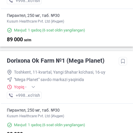
+998 (71) XXX-XX-XX
кo’rish
Пирантел, 250 мг, таб. №30
Kusum Healthcare Pvt. Ltd (Индия)
Mavjud: 1 qadoq
(6 soat oldin yangilangan)
89 000
so'm
Dorixona Ok Farm №1 (Mega Planet)
Toshkent, 11-kvartal, Yangi Shahar ko'chasi, 16-uy
"Mega Planet" savdo markazi yaqinida
Yopiq
·
+998 (90) XXX-XX-XX
кo’rish
Пирантел, 250 мг, таб. №30
Kusum Healthcare Pvt. Ltd (Индия)
Mavjud: 1 qadoq
(6 soat oldin yangilangan)