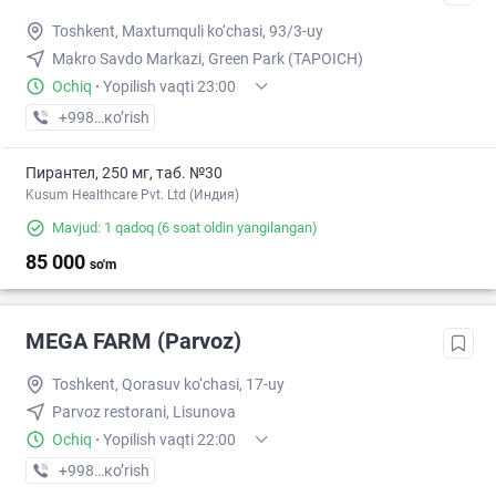
Toshkent, Maxtumquli ko‘chasi, 93/3-uy
Makro Savdo Markazi, Green Park (TAPOICH)
Ochiq
·
Yopilish vaqti 23:00
+998 (55) XXX-XX-XX
кo’rish
Пирантел, 250 мг, таб. №30
Kusum Healthcare Pvt. Ltd (Индия)
Mavjud: 1 qadoq
(6 soat oldin yangilangan)
85 000
so'm
MEGA FARM (Parvoz)
Toshkent, Qorasuv ko‘chasi, 17-uy
Parvoz restorani, Lisunova
Ochiq
·
Yopilish vaqti 22:00
+998 (71) XXX-XX-XX
кo’rish