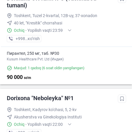
tumani)
Toshkent, Tuzel 2-kvartal, 12B-uy, 37-xonadon
40 let, "Kresitik" chorrahasi
Ochiq
·
Yopilish vaqti 23:59
+998 (90) XXX-XX-XX
кo’rish
Пирантел, 250 мг, таб. №30
Kusum Healthcare Pvt. Ltd (Индия)
Mavjud: 1 qadoq
(6 soat oldin yangilangan)
90 000
so'm
Dorixona "Neboleyka" №1
Toshkent, Kadyrov ko'chasi, 5, 2-kv
Akusherstva va Ginekologiya Instituti
Ochiq
·
Yopilish vaqti 22:00