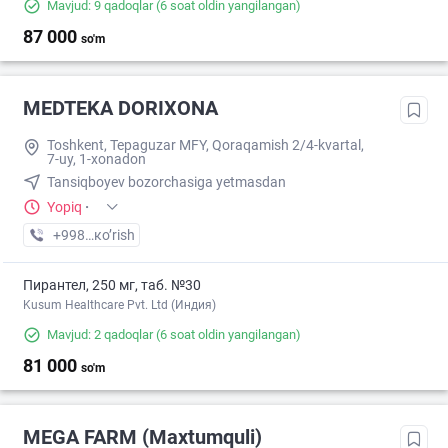
Mavjud: 9 qadoqlar
(6 soat oldin yangilangan)
87 000
so'm
MEDTEKA DORIXONA
Toshkent, Tepaguzar MFY, Qoraqamish 2/4-kvartal,
7-uy, 1-xonadon
Tansiqboyev bozorchasiga yetmasdan
Yopiq
·
+998 (77) XXX-XX-XX
кo’rish
Пирантел, 250 мг, таб. №30
Kusum Healthcare Pvt. Ltd (Индия)
Mavjud: 2 qadoqlar
(6 soat oldin yangilangan)
81 000
so'm
MEGA FARM (Maxtumquli)