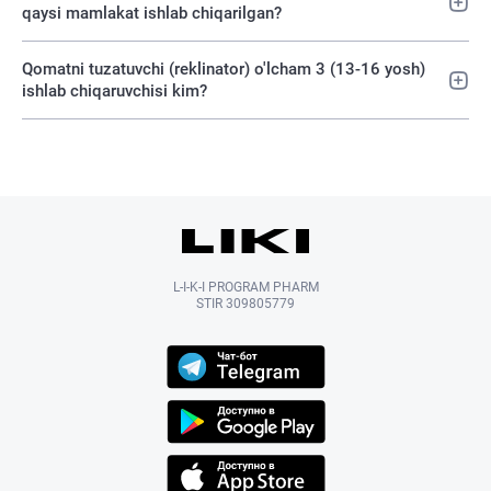
qaysi mamlakat ishlab chiqarilgan?
Qomatni tuzatuvchi (reklinator) o'lcham 3 (13-16 yosh)
ishlab chiqaruvchisi kim?
L-I-K-I PROGRAM PHARM
STIR 309805779