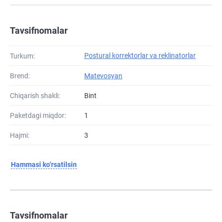
Tavsifnomalar
Postural korrektorlar va reklinatorlar
Turkum:
Brend:
Matevosyan
Chiqarish shakli:
Bint
Paketdagi miqdor:
1
Hajmi:
3
Hammasi ko‘rsatilsin
Tavsifnomalar