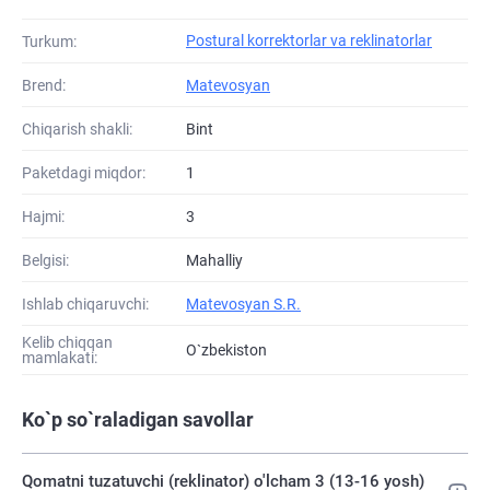
Postural korrektorlar va reklinatorlar
Turkum:
Brend:
Matevosyan
Chiqarish shakli:
Bint
Paketdagi miqdor:
1
Hajmi:
3
Belgisi:
Mahalliy
Ishlab chiqaruvchi:
Matevosyan S.R.
Kelib chiqqan
O`zbekiston
mamlakati:
Ko`p so`raladigan savollar
Qomatni tuzatuvchi (reklinator) o'lcham 3 (13-16 yosh)