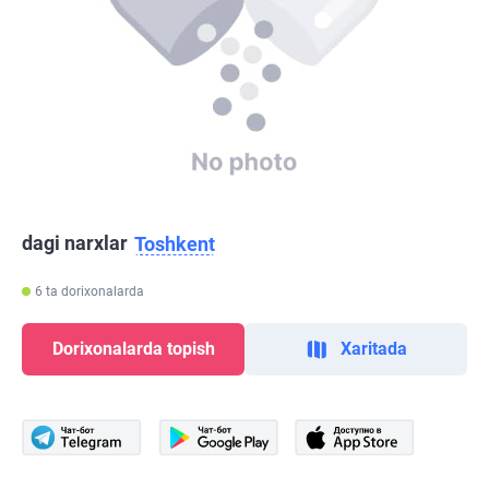
dagi narxlar
Toshkent
6 ta dorixonalarda
Dorixonalarda topish
Xaritada