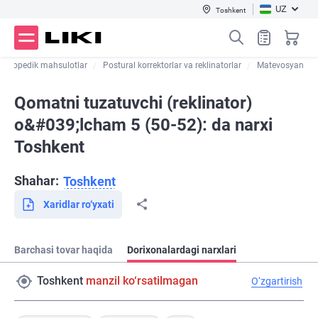
UZ
Toshkent
Ortopedik mahsulotlar
Postural korrektorlar va reklinatorlar
Matevosyan
Qomatni tuzatuvchi (reklinator)
o&#039;lcham 5 (50-52): da narxi
Toshkent
Shahar:
Toshkent
Xaridlar ro‘yxati
Barchasi tovar haqida
Dorixonalardagi narxlari
Toshkent
manzil ko‘rsatilmagan
O‘zgartirish