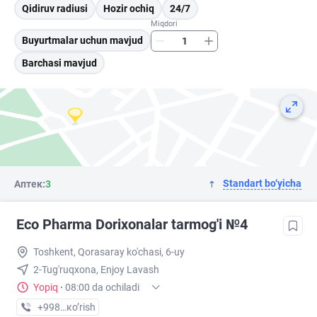
Qidiruv radiusi
Hozir ochiq
24/7
Miqdori
Buyurtmalar uchun mavjud
Barchasi mavjud
Standart bo‘yicha
Аптек:
3
Eco Pharma Dorixonalar tarmog'i №4
Toshkent, Qorasaray ko'chasi, 6-uy
2-Tug'ruqxona, Enjoy Lavash
Yopiq
·
08:00 da ochiladi
+998 (55) XXX-XX-XX
кo’rish