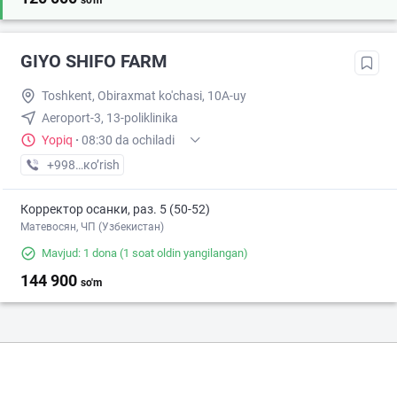
so'm
GIYO SHIFO FARM
Toshkent, Obiraxmat ko'chasi, 10A-uy
Aeroport-3, 13-poliklinika
Yopiq
·
08:30 da ochiladi
+998 (97) XXX-XX-XX
кo’rish
Корректор осанки, раз. 5 (50-52)
Матевосян, ЧП (Узбекистан)
Mavjud: 1 dona
(1 soat oldin yangilangan)
144 900
so'm