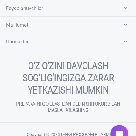
Foydalanuvchilar
Ma `lumot
Hamkorlar
O‘Z-O‘ZINI DAVOLASH
SOG‘LIG‘INGIZGA ZARAR
YETKAZISHI MUMKIN
PREPARATNI QO‘LLASHDAN OLDIN SHIFOKOR BILAN
MASLAHATLASHING
chat_bubble
Copyright © 2023 L-I-K-I PROGRAM PHARM