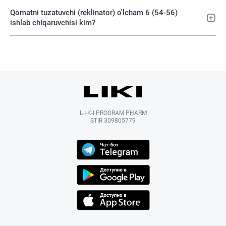
Qomatni tuzatuvchi (reklinator) o'lcham 6 (54-56)
ishlab chiqaruvchisi kim?
L-I-K-I PROGRAM PHARM
STIR 309805779