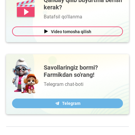
Qanday qilib buyurtma berish
kerak?
Batafsil qo'llanma
Video tomosha qilish
Savollaringiz bormi?
Farmikdan so'rang!
Telegram chat-boti
Telegram