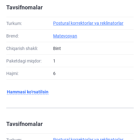
Tavsifnomalar
Postural korrektorlar va reklinatorlar
Turkum:
Brend:
Matevosyan
Chiqarish shakli:
Bint
Paketdagi miqdor:
1
Hajmi:
6
Hammasi ko‘rsatilsin
Tavsifnomalar
Postural korrektorlar va reklinatorlar
Turkum: