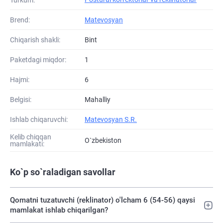
Brend:
Matevosyan
Chiqarish shakli:
Bint
Paketdagi miqdor:
1
Hajmi:
6
Belgisi:
Mahalliy
Ishlab chiqaruvchi:
Matevosyan S.R.
Kelib chiqqan
O`zbekiston
mamlakati:
Ko`p so`raladigan savollar
Qomatni tuzatuvchi (reklinator) o'lcham 6 (54-56) qaysi
mamlakat ishlab chiqarilgan?