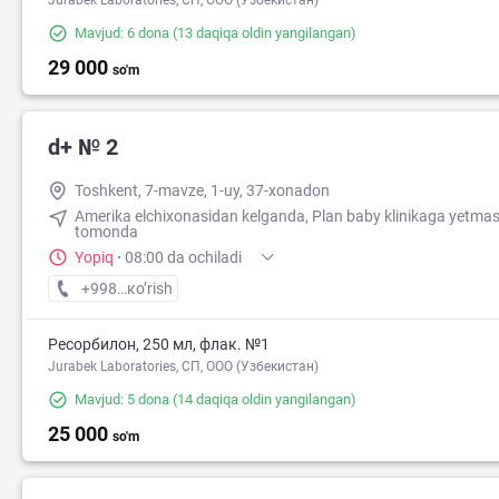
Jurabek Laboratories, СП, ООО (Узбекистан)
Mavjud: 6 dona
(13 daqiqa oldin yangilangan)
29 000
so'm
d+ № 2
Toshkent, 7-mavze, 1-uy, 37-xonadon
Amerika elchixonasidan kelganda, Plan baby klinikaga yetmas
tomonda
Yopiq
·
08:00 da ochiladi
+998 (77) XXX-XX-XX
кo’rish
Ресорбилон, 250 мл, флак. №1
Jurabek Laboratories, СП, ООО (Узбекистан)
Mavjud: 5 dona
(14 daqiqa oldin yangilangan)
25 000
so'm