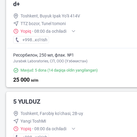
d+
Toshkent, Buyuk Ipak Yo‘li 414V
TTZ bozor, Tunel tomoni
Yopiq
·
08:00 da ochiladi
+998 (77) XXX-XX-XX
кo’rish
Ресорбилон, 250 мл, флак. №1
Jurabek Laboratories, СП, ООО (Узбекистан)
Mavjud: 5 dona
(14 daqiqa oldin yangilangan)
25 000
so'm
5 YULDUZ
Toshkent, Farobiy ko‘chasi, 2B-uy
Yangi ToshMI
Yopiq
·
08:00 da ochiladi