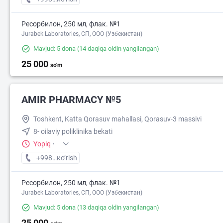
Ресорбилон, 250 мл, флак. №1
Jurabek Laboratories, СП, ООО (Узбекистан)
Mavjud: 5 dona
(14 daqiqa oldin yangilangan)
25 000
so'm
AMIR PHARMACY №5
Toshkent, Katta Qorasuv mahallasi, Qorasuv-3 massivi
8- oilaviy poliklinika bekati
Yopiq
·
+998 (77) XXX-XX-XX
кo’rish
Ресорбилон, 250 мл, флак. №1
Jurabek Laboratories, СП, ООО (Узбекистан)
Mavjud: 5 dona
(13 daqiqa oldin yangilangan)
25 000