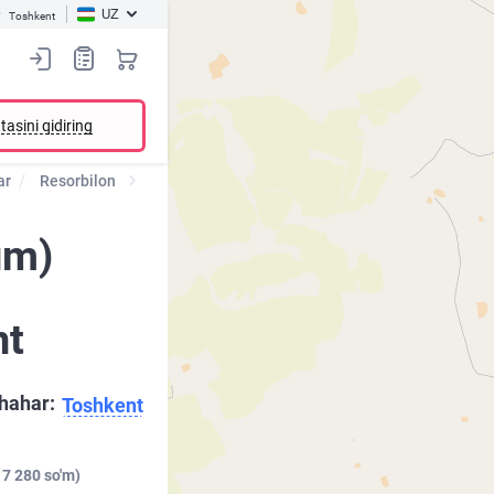
UZ
Toshkent
tasini qidiring
ar
Resorbilon
um)
nt
hahar:
Toshkent
 7 280 so'm)