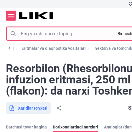
Bir nech
 va qon
Eritmalar va diagnostika vositalari
In'ektsiya va tomchil
Resorbilon (Rhesorbilon
infuzion eritmasi, 250 ml
(flakon): da narxi Toshke
S
Xaridlar ro‘yxati
Barchasi tovar haqida
Dorixonalardagi narxlari
Analoglar (dan