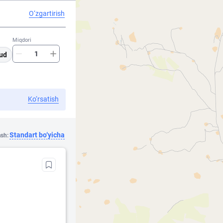
O‘zgartirish
Miqdori
ud
Ko‘rsatish
Standart bo‘yicha
ash: