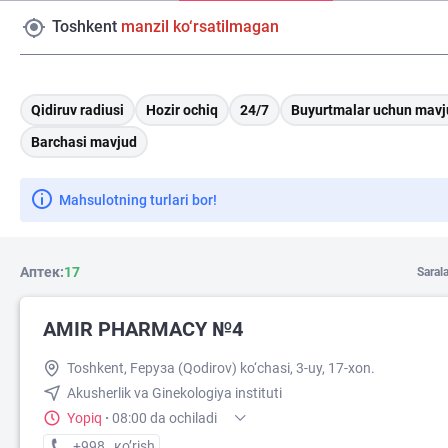
Toshkent
manzil ko‘rsatilmagan
Qidiruv radiusi
Hozir ochiq
24/7
Buyurtmalar uchun mavj
Barchasi mavjud
Mahsulotning turlari bor!
Аптек:
17
Saral
AMIR PHARMACY №4
Toshkent, Fеруза (Qodirov) ko‘chasi, 3-uy, 17-xon.
Akusherlik va Ginekologiya instituti
Yopiq
·
08:00 da ochiladi
+998 (77) XXX-XX-XX
кo’rish