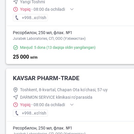
Yangi Toshmi
Yopiq
·
08:00 da ochiladi
+998 (77) XXX-XX-XX
кo’rish
Ресорбилон, 250 мл, флак. №1
Jurabek Laboratories, СП, ООО (Узбекистан)
Mavjud: 5 dona
(13 daqiqa oldin yangilangan)
25 000
so'm
KAVSAR PHARM-TRADE
Toshkent, 8-kvartal, Chapan Ota ko‘chasi, 57-uy
DARMON SERVICE klinikasi ro‘parasida
Yopiq
·
08:00 da ochiladi
+998 (88) XXX-XX-XX
кo’rish
Ресорбилон, 250 мл, флак. №1