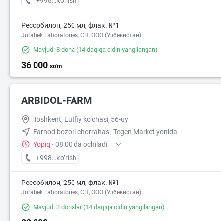
+998 (97) XXX-XX-XX
кo’rish
Ресорбилон, 250 мл, флак. №1
Jurabek Laboratories, СП, ООО (Узбекистан)
Mavjud: 8 dona
(14 daqiqa oldin yangilangan)
36 000
so'm
ARBIDOL-FARM
Toshkent, Lutfiy ko‘chasi, 56-uy
Farhod bozori chorrahasi, Tegen Market yonida
Yopiq
·
08:00 da ochiladi
+998 (90) XXX-XX-XX
кo’rish
Ресорбилон, 250 мл, флак. №1
Jurabek Laboratories, СП, ООО (Узбекистан)
Mavjud: 3 donalar
(14 daqiqa oldin yangilangan)