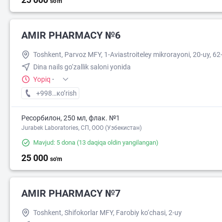
so'm
AMIR PHARMACY №6
Toshkent, Parvoz MFY, 1-Aviastroiteley mikrorayoni, 20-uy, 6
Dina nails go‘zallik saloni yonida
Yopiq
·
+998 (77) XXX-XX-XX
кo’rish
Ресорбилон, 250 мл, флак. №1
Jurabek Laboratories, СП, ООО (Узбекистан)
Mavjud: 5 dona
(13 daqiqa oldin yangilangan)
25 000
so'm
AMIR PHARMACY №7
Toshkent, Shifokorlar MFY, Farobiy ko‘chasi, 2-uy