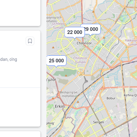
29 000
22 000
dan, o'ng
25 000