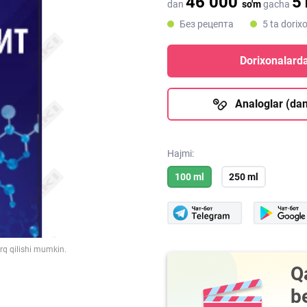
46 000
5
dan
so'm
gacha
Без рецепта
5 ta dorix
Dorixonalarda
Analoglar (dan
Hajmi:
100 ml
250 ml
arq qilishi mumkin.
Q
b