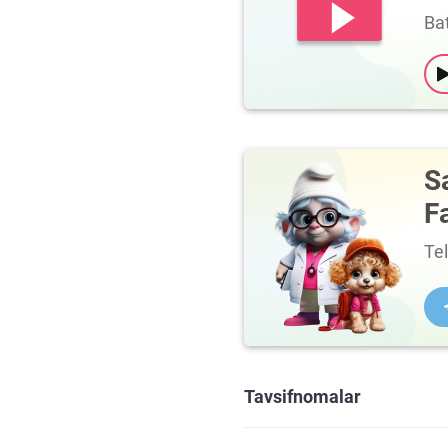
Bat
S
F
Te
Tavsifnomalar