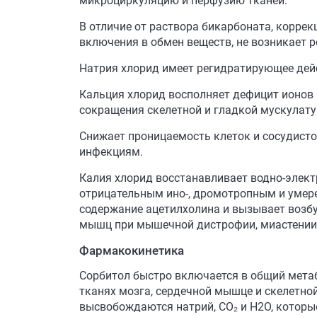
микроциркуляцию и перфузию тканей.
В отличие от раствора бикарбоната, корре
включения в обмен веществ, не возникает р
Натрия хлорид имеет регидратирующее дейс
Кальция хлорид восполняет дефицит ионов
сокращения скелетной и гладкой мускулату
Снижает проницаемость клеток и сосудисто
инфекциям.
Калия хлорид восстанавливает водно-элект
отрицательным ино-, дромотропным и умер
содержание ацетилхолина и вызывает возб
мышц при мышечной дистрофии, миастении
Фармакокинетика
Сорбитол быстро включается в общий метабо
тканях мозга, сердечной мышце и скелетной
высвобождаются натрий, СО₂ и Н2О, которы