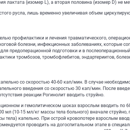
ия лактата (изомер L), а вторая половина (изомер D) не м
стого русла, лишь временно увеличивая объем циркулирую
елью профилактики и лечения травматического, операцион
ожоговой болезни, инфекционных заболеваниях, которые с
, для предоперационной подготовки и в послеоперационный
ктики тромбозов, тромбофлебитов, эндартериитов, болез
апельно со скоростью 40-60 кап/мин. В случае необходимо
апельного введения со скоростью 30 кап/мин. После введ
 отсутствия реакции Рогинолит вводить струйно.
ционном и гемолитическом шоках взрослым вводить по 600
00 мл (10-15 мл/кг массы тела больного) вначале струйно,
сы тела) капельно. При острой кровопотере взрослым ввод
екомендуется проводить на догоспитальном этапе в специ