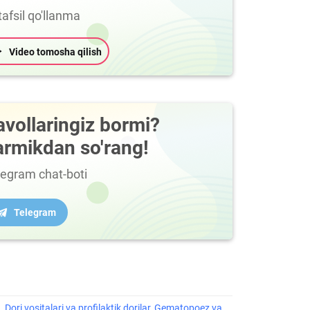
afsil qo'llanma
Video tomosha qilish
avollaringiz bormi?
armikdan so'rang!
legram chat-boti
Telegram
Dori vositalari va profilaktik dorilar
,
Gematopoez va