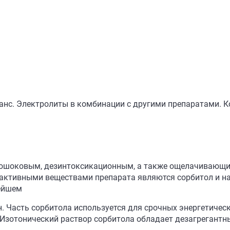
нс. Электролиты в комбинации с другими препаратами. Ко
вошоковым, дезинтоксикационным, а также ощелачивающи
ктивными веществами препарата являются сорбитол и нат
нейшем
н. Часть сорбитола используется для срочных энергетическ
. Изотонический раствор сорбитола обладает дезагрегант