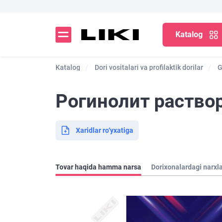
Katalog
Katalog
Dori vositalari va profilaktik dorilar
G
Рогинолит раствор
Xaridlar ro‘yxatiga
Tovar haqida hamma narsa
Dorixonalardagi narxl