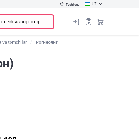
UZ
Toshkent
ir nechtasini qidiring
ya va tomchilar
Рогинолит
он)