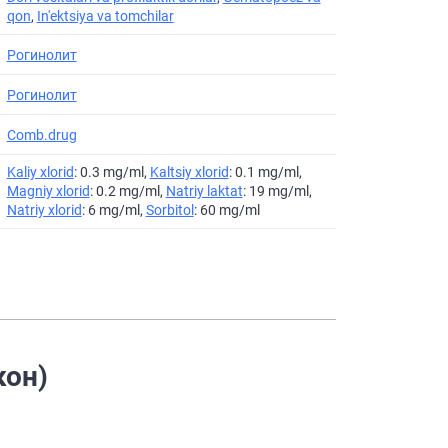
qon
,
In'ektsiya va tomchilar
Рогинолит
Рогинолит
Comb.drug
Kaliy xlorid
: 0.3 mg/ml,
Kaltsiy xlorid
: 0.1 mg/ml,
Magniy xlorid
: 0.2 mg/ml,
Natriy laktat
: 19 mg/ml,
Natriy xlorid
: 6 mg/ml,
Sorbitol
: 60 mg/ml
кон)