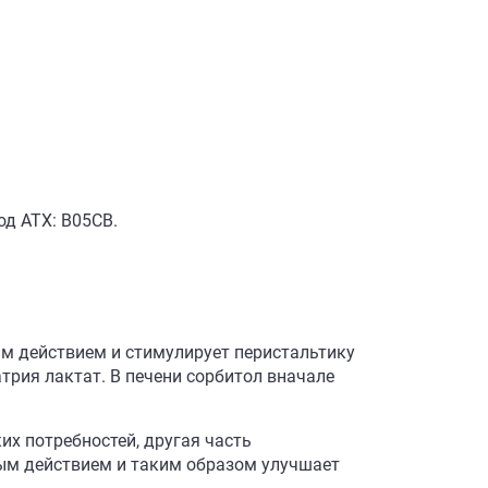
д АТХ: B05CB.
м действием и стимулирует перистальтику
рия лактат. В печени сорбитол вначале
их потребностей, другая часть
ным действием и таким образом улучшает