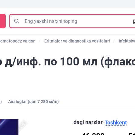
B
ematopoez va qon
Eritmalar va diagnostika vositalari
In'ektsi
 д/инф. по 100 мл (флак
ar
Analoglar (dan 7 280 so'm)
dagi narxlar
Toshkent