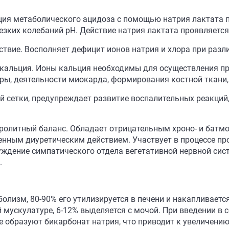
кция метаболического ацидоза с помощью натрия лактата 
езких колебаний рН. Действие натрия лактата проявляется 
твие. Восполняет дефицит ионов натрия и хлора при разл
 кальция. Ионы кальция необходимы для осуществления пр
ры, деятельности миокарда, формирования костной ткани,
й сетки, предупреждает развитие воспалительных реакций
ролитный баланс. Обладает отрицательным хроно- и батм
енным диуретическим действием. Участвует в процессе п
уждение симпатического отдела вегетативной нервной сис
.
лизм, 80-90% его утилизируется в печени и накапливается
 мускулатуре, 6-12% выделяется с мочой. При введении в с
е образуют бикарбонат натрия, что приводит к увеличению