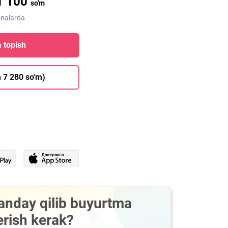
1 100
so'm
onalarda
 topish
 7 280 so'm)
anday qilib buyurtma
erish kerak?