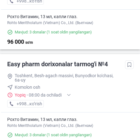
+998 (71) XXX-XX-XX
кo’rish
Рохто Витамин, 13 мл, капли глаз.
Rohto Menttholatum (Vietnam) Co., Ltd. (Вьетнам)
Mavjud: 3 donalar
(1 soat oldin yangilangan)
96 000
so'm
Easy pharm dorixonalar tarmog'i №4
Toshkent, Besh-agach massivi, Bunyodkor ko'chasi,
6a-uy
Komolon osh
Yopiq
·
08:00 da ochiladi
+998 (71) XXX-XX-XX
кo’rish
Рохто Витамин, 13 мл, капли глаз.
Rohto Menttholatum (Vietnam) Co., Ltd. (Вьетнам)
Mavjud: 3 donalar
(1 soat oldin yangilangan)