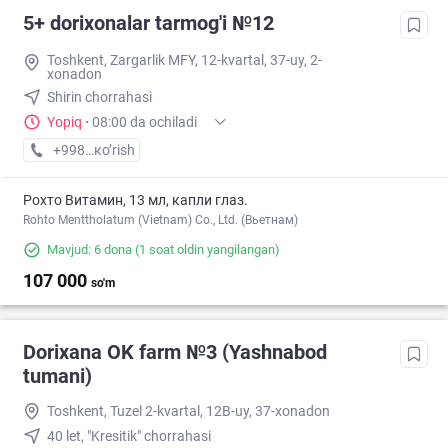
5+ dorixonalar tarmog'i №12
Toshkent, Zargarlik MFY, 12-kvartal, 37-uy, 2-
xonadon
Shirin chorrahasi
Yopiq
·
08:00 da ochiladi
+998 (87) XXX-XX-XX
кo’rish
Рохто Витамин, 13 мл, капли глаз.
Rohto Menttholatum (Vietnam) Co., Ltd. (Вьетнам)
Mavjud: 6 dona
(1 soat oldin yangilangan)
107 000
so'm
Dorixana OK farm №3 (Yashnabod
tumani)
Toshkent, Tuzel 2-kvartal, 12B-uy, 37-xonadon
40 let, "Kresitik" chorrahasi