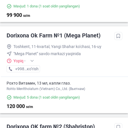
Mavjud: 1 dona
(1 soat oldin yangilangan)
99 900
so'm
Dorixona Ok Farm №1 (Mega Planet)
Toshkent, 11-kvartal, Yangi Shahar ko'chasi, 16-uy
"Mega Planet" savdo markazi yaqinida
Yopiq
·
+998 (90) XXX-XX-XX
кo’rish
Рохто Витамин, 13 мл, капли глаз.
Rohto Menttholatum (Vietnam) Co., Ltd. (Вьетнам)
Mavjud: 5 dona
(1 soat oldin yangilangan)
120 000
so'm
Dorixona ОK farm №2 (Shahriston)