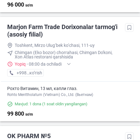
96 000
so'm
Marjon Farm Trade Dorixonalar tarmog'i
(asosiy filial)
Toshkent, Mirzo Ulug‘bek ko‘chasi, 111-uy
Chimgan (Eko bozor) chorrahasi, Chimgan Do'koni,
Xon Atlas restorani qarshisida
Yopiq
·
08:00 da ochiladi
+998 (99) XXX-XX-XX
кo’rish
Рохто Витамин, 13 мл, капли глаз.
Rohto Menttholatum (Vietnam) Co., Ltd. (Вьетнам)
Mavjud: 1 dona
(1 soat oldin yangilangan)
99 800
so'm
OK PHARM №5