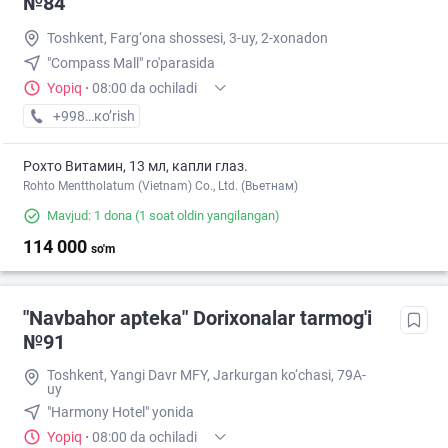
№84
Toshkent, Farg‘ona shossesi, 3-uy, 2-xonadon
"Compass Mall" ro'parasida
Yopiq
·
08:00 da ochiladi
+998 (94) XXX-XX-XX
кo’rish
Рохто Витамин, 13 мл, капли глаз.
Rohto Menttholatum (Vietnam) Co., Ltd. (Вьетнам)
Mavjud: 1 dona
(1 soat oldin yangilangan)
114 000
so'm
"Navbahor apteka" Dorixonalar tarmog'i
№91
Toshkent, Yangi Davr MFY, Jarkurgan ko‘chasi, 79A-
uy
"Harmony Hotel" yonida
Yopiq
·
08:00 da ochiladi