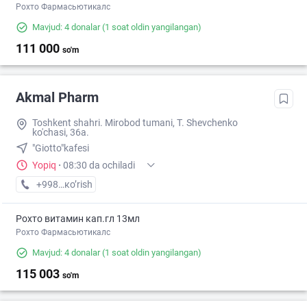
Рохто Фармасьютикалс
Mavjud: 4 donalar
(1 soat oldin yangilangan)
111 000
so'm
Akmal Pharm
Toshkent shahri. Mirobod tumani, T. Shevchenko
ko'chasi, 36a.
"Giotto"kafesi
Yopiq
·
08:30 da ochiladi
+998 (99) XXX-XX-XX
кo’rish
Рохто витамин кап.гл 13мл
Рохто Фармасьютикалс
Mavjud: 4 donalar
(1 soat oldin yangilangan)
115 003
so'm