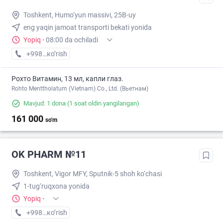
Toshkent, Humo‘yun massivi, 25B-uy
eng yaqin jamoat transporti bekati yonida
Yopiq
·
08:00 da ochiladi
+998 (94) XXX-XX-XX
кo’rish
Рохто Витамин, 13 мл, капли глаз.
Rohto Menttholatum (Vietnam) Co., Ltd. (Вьетнам)
Mavjud: 1 dona
(1 soat oldin yangilangan)
161 000
so'm
OK PHARM №11
Toshkent, Vigor MFY, Sputnik-5 shoh ko‘chasi
1-tug‘ruqxona yonida
Yopiq
·
+998 (90) XXX-XX-XX
кo’rish