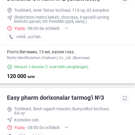
Toshkent, Amir Temur ko'chasi, 115-uy, 42-xonadon
Shahriston metro bekati, chorraxa, 4 qavatli uyning
birinchi qavati, OK PHARM (qizil, sariq )
Yopiq
·
08:00 da ochiladi
+998 (90) XXX-XX-XX
кo’rish
Рохто Витамин, 13 мл, капли глаз.
Rohto Menttholatum (Vietnam) Co., Ltd. (Вьетнам)
Mavjud: 2 donalar
(1 soat oldin yangilangan)
120 000
so'm
Easy pharm dorixonalar tarmog'i №3
Toshkent, Besh-agach massivi, Bunyodkor ko'chasi,
6A-uy
Komolon osh
Yopiq
·
08:00 da ochiladi