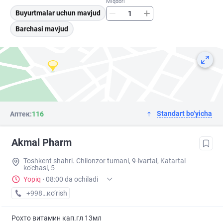
Miqdori
Buyurtmalar uchun mavjud
Barchasi mavjud
Standart bo‘yicha
Аптек:
116
Akmal Pharm
Toshkent shahri. Chilonzor tumani, 9-lvartal, Katartal
ko'chasi, 5
Yopiq
·
08:00 da ochiladi
+998 (99) XXX-XX-XX
кo’rish
Рохто витамин кап.гл 13мл