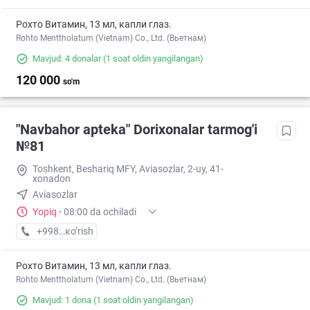
Рохто Витамин, 13 мл, капли глаз.
Rohto Menttholatum (Vietnam) Co., Ltd. (Вьетнам)
Mavjud: 4 donalar
(1 soat oldin yangilangan)
120 000
so'm
"Navbahor apteka" Dorixonalar tarmog'i
№81
Toshkent, Beshariq MFY, Aviasozlar, 2-uy, 41-
xonadon
Aviasozlar
Yopiq
·
08:00 da ochiladi
+998 (94) XXX-XX-XX
кo’rish
Рохто Витамин, 13 мл, капли глаз.
Rohto Menttholatum (Vietnam) Co., Ltd. (Вьетнам)
Mavjud: 1 dona
(1 soat oldin yangilangan)