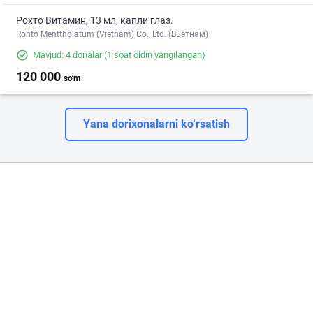
Рохто Витамин, 13 мл, капли глаз.
Rohto Menttholatum (Vietnam) Co., Ltd. (Вьетнам)
Mavjud: 4 donalar
(1 soat oldin yangilangan)
120 000
so'm
Yana dorixonalarni ko‘rsatish