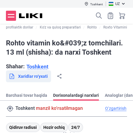
UZ
Toshkent
 va profilaktik dorilar
Ko'z va quloq preparatlari
Rohto
Roxto Vitamini
Rohto vitamin ko&#039;z tomchilari.
13 ml (shisha): da narxi Toshkent
Shahar:
Toshkent
Xaridlar ro‘yxati
Barchasi tovar haqida
Dorixonalardagi narxlari
Analoglar (dan
Toshkent
manzil ko‘rsatilmagan
O‘zgartirish
Qidiruv radiusi
Hozir ochiq
24/7