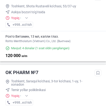
Toshkent, Shota Rustaveli ko'chasi, 53/37-uy
Askiya bozori to'g'risida
Yopiq
·
+998 (90) XXX-XX-XX
кo’rish
Рохто Витамин, 13 мл, капли глаз.
Rohto Menttholatum (Vietnam) Co., Ltd. (Вьетнам)
Mavjud: 4 donalar
(1 soat oldin yangilangan)
120 000
so'm
OK PHARM №7
Toshkent, Saraqul ko'chasi, 3-tor ko'chasi, 1-uy, 1-
xonadon
Temir yo'llar poliklinikasi
Yopiq
·
+998 (90) XXX-XX-XX
кo’rish