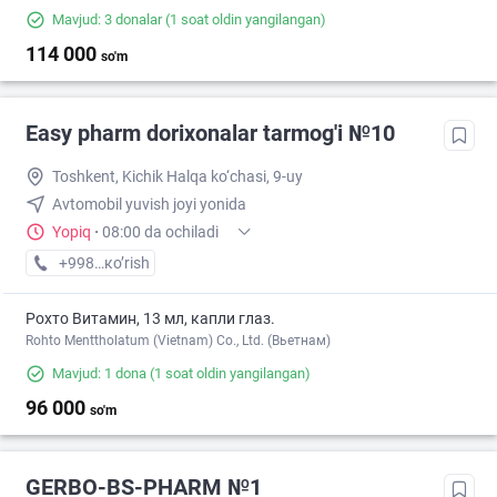
Mavjud: 3 donalar
(1 soat oldin yangilangan)
114 000
so'm
Easy pharm dorixonalar tarmog'i №10
Toshkent, Kichik Halqa ko‘chasi, 9-uy
Avtomobil yuvish joyi yonida
Yopiq
·
08:00 da ochiladi
+998 (78) XXX-XX-XX
кo’rish
Рохто Витамин, 13 мл, капли глаз.
Rohto Menttholatum (Vietnam) Co., Ltd. (Вьетнам)
Mavjud: 1 dona
(1 soat oldin yangilangan)
96 000
so'm
GERBO-BS-PHARM №1