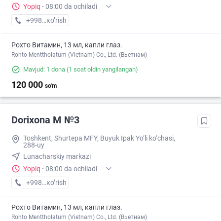
Yopiq
·
08:00 da ochiladi
+998 (90) XXX-XX-XX
кo’rish
Рохто Витамин, 13 мл, капли глаз.
Rohto Menttholatum (Vietnam) Co., Ltd. (Вьетнам)
Mavjud: 1 dona
(1 soat oldin yangilangan)
120 000
so'm
Dorixona M №3
Toshkent, Shurtepa MFY, Buyuk Ipak Yo‘li ko‘chasi,
288-uy
Lunacharskiy markazi
Yopiq
·
08:00 da ochiladi
+998 (95) XXX-XX-XX
кo’rish
Рохто Витамин, 13 мл, капли глаз.
Rohto Menttholatum (Vietnam) Co., Ltd. (Вьетнам)