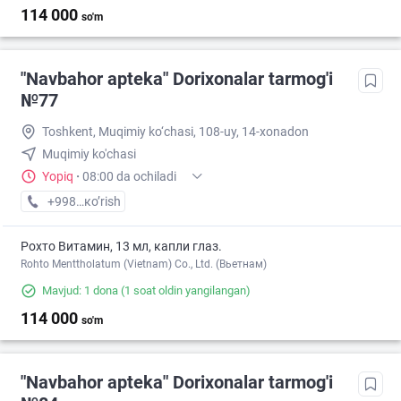
114 000
so'm
"Navbahor apteka" Dorixonalar tarmog'i
№77
Toshkent, Muqimiy ko‘chasi, 108-uy, 14-xonadon
Muqimiy ko'chasi
Yopiq
·
08:00 da ochiladi
+998 (94) XXX-XX-XX
кo’rish
Рохто Витамин, 13 мл, капли глаз.
Rohto Menttholatum (Vietnam) Co., Ltd. (Вьетнам)
Mavjud: 1 dona
(1 soat oldin yangilangan)
114 000
so'm
"Navbahor apteka" Dorixonalar tarmog'i