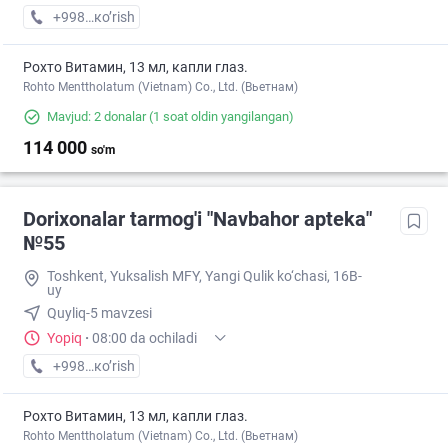
+998 (94) XXX-XX-XX
кo’rish
Рохто Витамин, 13 мл, капли глаз.
Rohto Menttholatum (Vietnam) Co., Ltd. (Вьетнам)
Mavjud: 2 donalar
(1 soat oldin yangilangan)
114 000
so'm
Dorixonalar tarmog'i "Navbahor apteka"
№55
Toshkent, Yuksalish MFY, Yangi Qulik ko‘chasi, 16B-
uy
Quyliq-5 mavzesi
Yopiq
·
08:00 da ochiladi
+998 (94) XXX-XX-XX
кo’rish
Рохто Витамин, 13 мл, капли глаз.
Rohto Menttholatum (Vietnam) Co., Ltd. (Вьетнам)