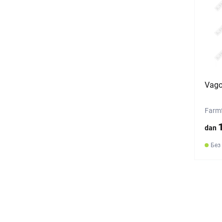
Vago
Farmf
dan
Без