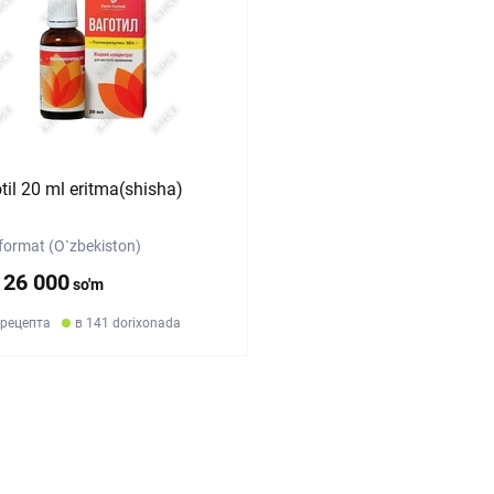
til 20 ml eritma(shisha)
ormat (O`zbekiston)
126 000
so'm
 рецепта
в 141 dorixonada