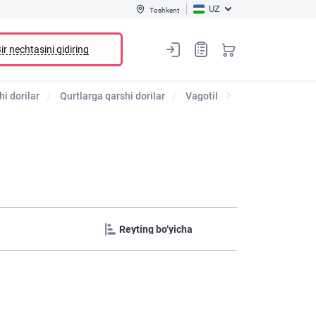
UZ
Toshkent
ir nechtasini qidiring
hi dorilar
Qurtlarga qarshi dorilar
Vagotil