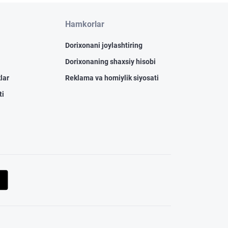
Hamkorlar
Dorixonani joylashtiring
Dorixonaning shaxsiy hisobi
lar
Reklama va homiylik siyosati
ti