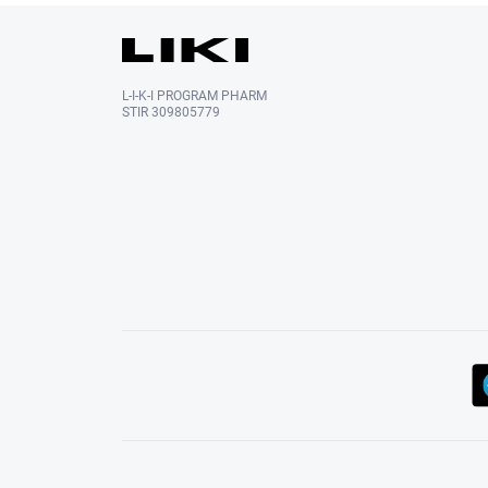
L-I-K-I PROGRAM PHARM
STIR 309805779