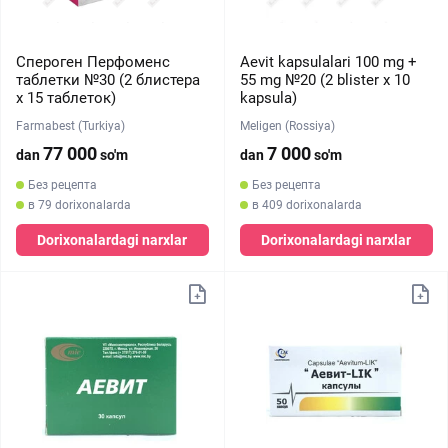
Спероген Перфоменс
Aevit kapsulalari 100 mg +
таблетки №30 (2 блистера
55 mg №20 (2 blister х 10
х 15 таблеток)
kapsula)
Farmabest (Turkiya)
Meligen (Rossiya)
77 000
7 000
dan
so'm
dan
so'm
Без рецепта
Без рецепта
в 79 dorixonalarda
в 409 dorixonalarda
Dorixonalardagi narxlar
Dorixonalardagi narxlar