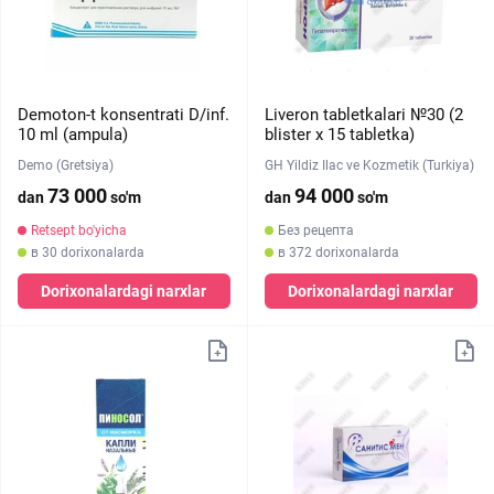
Demoton-t konsentrati D/inf.
Liveron tabletkalari №30 (2
10 ml (ampula)
blister х 15 tabletka)
Demo (Gretsiya)
GH Yildiz Ilac ve Kozmetik (Turkiya)
73 000
94 000
dan
so'm
dan
so'm
Retsept bo'yicha
Без рецепта
в 30 dorixonalarda
в 372 dorixonalarda
Dorixonalardagi narxlar
Dorixonalardagi narxlar