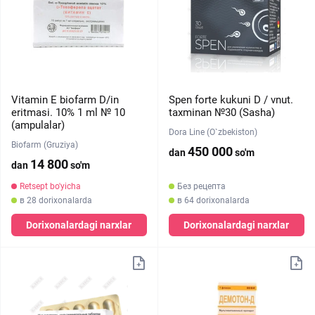
Vitamin E biofarm D/in
Spen forte kukuni D / vnut.
eritmasi. 10% 1 ml № 10
taxminan №30 (Sasha)
(ampulalar)
Dora Line (O`zbekiston)
Biofarm (Gruziya)
450 000
dan
so'm
14 800
dan
so'm
Retsept bo'yicha
Без рецепта
в 28 dorixonalarda
в 64 dorixonalarda
Dorixonalardagi narxlar
Dorixonalardagi narxlar