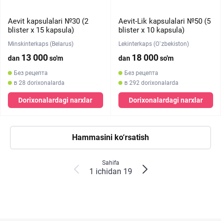
Aevit kapsulalari №30 (2
Aevit-Lik kapsulalari №50 (5
blister х 15 kapsula)
blister х 10 kapsula)
Minskinterkaps (Belarus)
Lekinterkaps (O`zbekiston)
13 000
18 000
dan
so'm
dan
so'm
Без рецепта
Без рецепта
в 28 dorixonalarda
в 292 dorixonalarda
Dorixonalardagi narxlar
Dorixonalardagi narxlar
Hammasini ko‘rsatish
Sahifa
1 ichidan 19