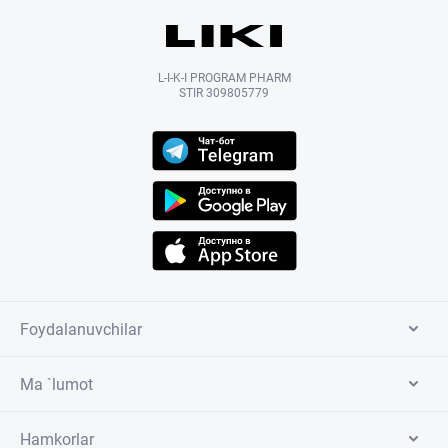
L-I-K-I PROGRAM PHARM
STIR 309805779
Foydalanuvchilar
Ma `lumot
Hamkorlar