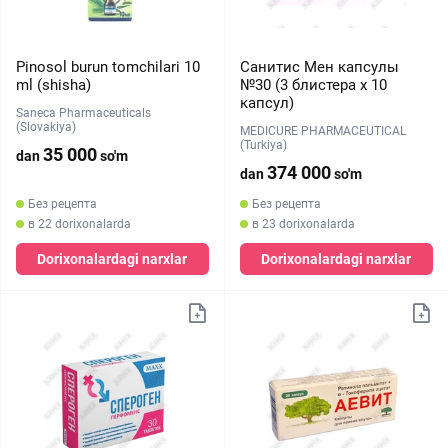
Pinosol burun tomchilari 10
Санитис Мен капсулы
ml (shisha)
№30 (3 блистера х 10
капсул)
Saneca Pharmaceuticals
(Slovakiya)
MEDICURE PHARMACEUTICAL
(Turkiya)
35 000
dan
so'm
374 000
dan
so'm
Без рецепта
Без рецепта
в 22 dorixonalarda
в 23 dorixonalarda
Dorixonalardagi narxlar
Dorixonalardagi narxlar