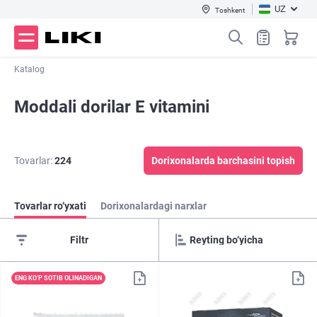
UZ
Toshkent
Katalog
Moddali dorilar E vitamini
Tovarlar:
224
Dorixonalarda barchasini topish
Tovarlar ro‘yxati
Dorixonalardagi narxlar
Filtr
ENG KO‘P SOTIB OLINADIGAN