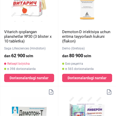
Vitarich qoplangan
Demoton-D in'ektsiya uchun
planshetlar №30 (3 blister х
eritma tayyorlash kukuni
10 tabletka)
(flakon)
Saga Lifesciences (Hindiston)
Demo (Gretsiya)
62 900
80 900
dan
so'm
dan
so'm
Retsept bo'yicha
Без рецепта
в 398 dorixonalarda
в 565 dorixonalarda
Dorixonalardagi narxlar
Dorixonalardagi narxlar