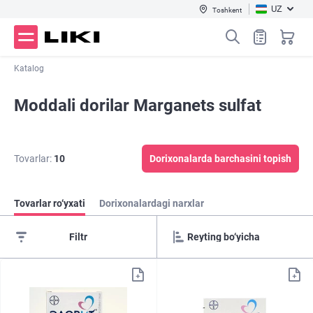
UZ
Toshkent
Katalog
Moddali dorilar Marganets sulfat
Tovarlar:
10
Dorixonalarda barchasini topish
Tovarlar ro‘yxati
Dorixonalardagi narxlar
Filtr