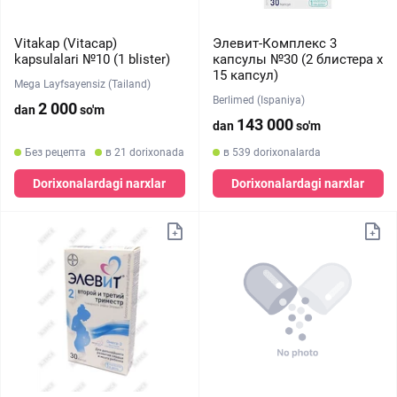
Vitakap (Vitacap)
Элевит-Комплекс 3
kapsulalari №10 (1 blister)
капсулы №30 (2 блистера х
15 капсул)
Mega Layfsayensiz (Tailand)
Berlimed (Ispaniya)
2 000
dan
so'm
143 000
dan
so'm
Без рецепта
в 21 dorixonada
в 539 dorixonalarda
Dorixonalardagi narxlar
Dorixonalardagi narxlar