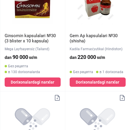
Ginsomin kapsulalari №30
Gem Ap kapsulalari №30
(3 blister х 10 kapsula)
(shisha)
Mega Layfsayensiz (Tailand)
Kadila Farmas'yutikal (Hindiston)
90 000
220 000
dan
so'm
dan
so'm
Без рецепта
в 130 dorixonalarda
Без рецепта
в 1 dorixonada
Dorixonalardagi narxlar
Dorixonalardagi narxlar