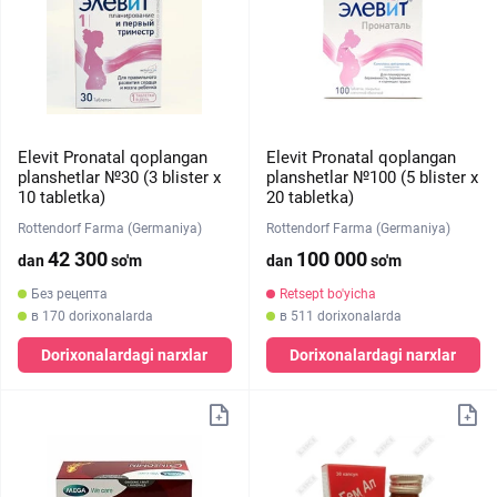
Elevit Pronatal qoplangan
Elevit Pronatal qoplangan
planshetlar №30 (3 blister х
planshetlar №100 (5 blister х
10 tabletka)
20 tabletka)
Rottendorf Farma (Germaniya)
Rottendorf Farma (Germaniya)
42 300
100 000
dan
so'm
dan
so'm
Без рецепта
Retsept bo'yicha
в 170 dorixonalarda
в 511 dorixonalarda
Dorixonalardagi narxlar
Dorixonalardagi narxlar