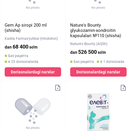
Gem Ap siropi 200 ml
Nature's Bounty
(shisha)
glyukozamin-xondroitin
kapsulalari №110 (shisha)
Kadila Farmas'yutikal (Hindiston)
Nature's Bounty (AQSh)
68 400
dan
so'm
526 500
dan
so'm
Без рецепта
в 25 dorixonalarda
Без рецепта
в 1 dorixonada
Dorixonalardagi narxlar
Dorixonalardagi narxlar