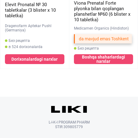
Viona Prenatal Forte
Elevit Pronatal № 30
plyonka bilan qoplangan
tabletkalar (3 blister х 10
planshetlar №60 (6 blister х
tabletka)
10 tabletka)
Dragenofarm Aptekar Pushl
Medicamen Organics (Hindiston)
(Germaniya)
da mavjud emas Toshkent
Без рецепта
в 524 dorixonalarda
Без рецепта
Boshqa shaharlardagi
Dorixonalardagi narxlar
narxlar
L-I-K-I PROGRAM PHARM
STIR 309805779